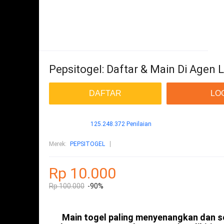
Pepsitogel: Daftar & Main Di Agen 
DAFTAR
LO
125.248.372 Penilaian
Merek
:
PEPSITOGEL
Rp 10.000
Rp 100.000
-90%
Main togel paling menyenangkan dan ser