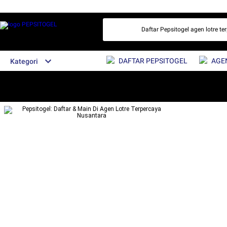
Daftar Pepsitogel agen lotre ter
DAFTAR PEPSITOGEL
AGE
Kategori