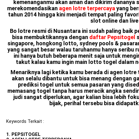
kemenanganmu akan aman dan dikirim dananya se
merekomendasikan
agen lotre terpercaya
yang bern
tahun 2014 hingga kini menjadi tempat paling favori
slot online dan liv
Bo lotre resmi di Nusantara ini sudah paling baik
bisa membuktikannya dengan
daftar Pepsitogel
s
singapore, hongkong lotto, sydney pools & pasaran
yang sangat besar walau taruhanmu hanya seribu ru
ini hanya butuh beberapa menit saja untuk mengi
takut kalau kamu ingin main lotto togel dalam n
Menariknya lagi ketika kamu berada di agen lotre 
akan selalu dibantu untuk bisa menang dengan g
prediksi togel untuk semua pasaran yang dise
memasang togel tanpa harus meracik angka sendiri
judi sangat diperlukan, agar kalian bisa lebih
bijak, perihal tersebu bisa didapat
Keywords Terkait :
PEPSITOGEL