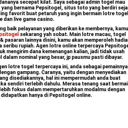
ananya secepat kilat. Saya sebagai admin togel mau
a
yang bernama Pepsitogel, situs toto yang berdiri sej
ing favorit buat petaruh yang ingin bermain lotre togel
ne dan live game casino.
ling baik pelayanan yang diberikan ke membernya, kam
psitogel
sekarang yah sobat. Main lotre macau, togel
& pasaran lainnya disini, kamu akan memperoleh hadia
seribu rupiah. Agen lotre online terpercaya Pepsitoge
tuk mengirim dana kemenangan kalian, jadi tidak usah
l dalam nominal yang besar, jp pausmu pasti dibayar.
gen lotre togel terpercaya ini, anda sebagai pemainnya
 dengan gampang. Caranya, yaitu dengan menyediakan
yang disediakannya, hal ini mempermudah anda buat
a sendiri terlebih dahulu. Merasa tenang saat bermai
isa lebih fokus dalam mempertaruhkan modalmu dengan
a didapatkan hanya di Pepsitogel online.