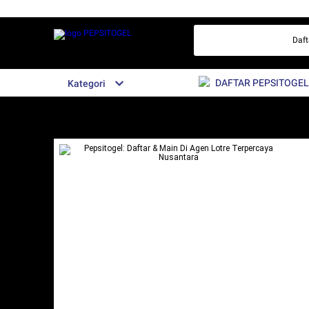
Daftar P
DAFTAR PEPSITOGEL
Kategori