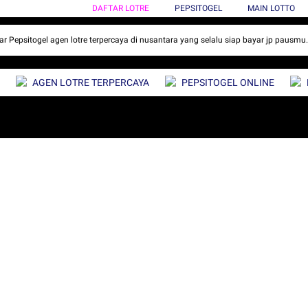
DAFTAR LOTRE
PEPSITOGEL
MAIN LOTTO
epsitogel agen lotre terpercaya di nusantara yang selalu siap bayar jp pausmu. Mai
AGEN LOTRE TERPERCAYA
PEPSITOGEL ONLINE