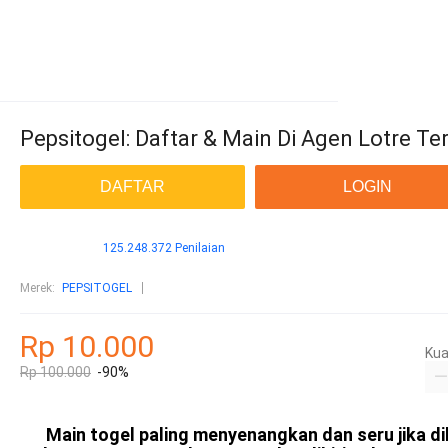
Pepsitogel: Daftar & Main Di Agen Lotre T
DAFTAR
LOGIN
125.248.372 Penilaian
Merek
:
PEPSITOGEL
Rp 10.000
Kua
Rp 100.000
-90%
Main togel paling menyenangkan dan seru jika di