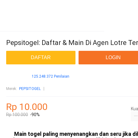
Pepsitogel: Daftar & Main Di Agen Lotre T
DAFTAR
LOGIN
125.248.372 Penilaian
Merek
:
PEPSITOGEL
Rp 10.000
Kua
Rp 100.000
-90%
Main togel paling menyenangkan dan seru jika di