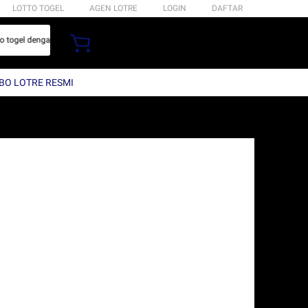
LOTTO TOGEL
AGEN LOTRE
LOGIN
DAFTAR
ogel dengan tenang bersama bo lotre resmi Pepsitogel online.
BO LOTRE RESMI