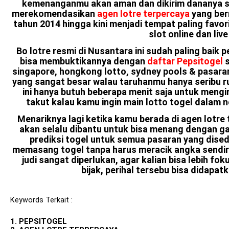
kemenanganmu akan aman dan dikirim dananya se
merekomendasikan
agen lotre terpercaya
yang bern
tahun 2014 hingga kini menjadi tempat paling favori
slot online dan liv
Bo lotre resmi di Nusantara ini sudah paling baik
bisa membuktikannya dengan
daftar Pepsitogel
s
singapore, hongkong lotto, sydney pools & pasaran
yang sangat besar walau taruhanmu hanya seribu ru
ini hanya butuh beberapa menit saja untuk mengi
takut kalau kamu ingin main lotto togel dalam n
Menariknya lagi ketika kamu berada di agen lotre 
akan selalu dibantu untuk bisa menang dengan g
prediksi togel untuk semua pasaran yang dise
memasang togel tanpa harus meracik angka sendiri
judi sangat diperlukan, agar kalian bisa lebih
bijak, perihal tersebu bisa didapat
Keywords Terkait :
PEPSITOGEL