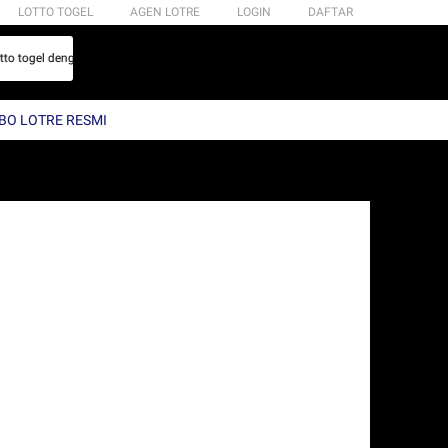
LOTTO TOGEL
AGEN LOTRE
LOGIN
DAFTAR
 togel dengan tenang bersama bo lotre resmi Pepsitogel online.
BO LOTRE RESMI