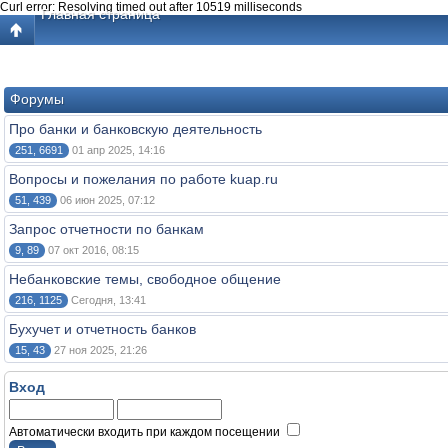
Curl error: Resolving timed out after 10519 milliseconds
Главная страница
Форумы
Про банки и банковскую деятельность
251, 6691
01 апр 2025, 14:16
Вопросы и пожелания по работе kuap.ru
51, 439
06 июн 2025, 07:12
Запрос отчетности по банкам
9, 89
07 окт 2016, 08:15
Небанковские темы, свободное общение
216, 1125
Сегодня, 13:41
Бухучет и отчетность банков
15, 43
27 ноя 2025, 21:26
Вход
Автоматически входить при каждом посещении