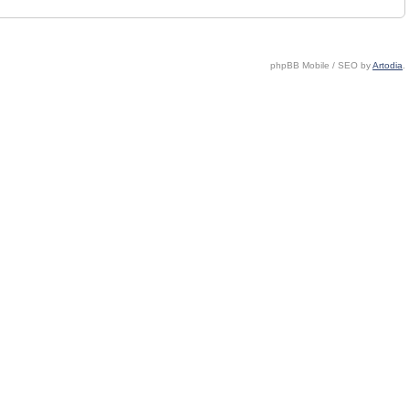
phpBB Mobile / SEO by
Artodia
.