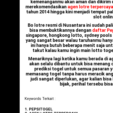
kemenanganmu akan aman dan dikirim d
merekomendasikan
agen lotre terpercay
tahun 2014 hingga kini menjadi tempat pal
slot onli
Bo lotre resmi di Nusantara ini sudah pa
bisa membuktikannya dengan
daftar Pe
singapore, hongkong lotto, sydney pools 
yang sangat besar walau taruhanmu hanya 
ini hanya butuh beberapa menit saja un
takut kalau kamu ingin main lotto toge
Menariknya lagi ketika kamu berada di a
akan selalu dibantu untuk bisa menang
prediksi togel untuk semua pasaran 
memasang togel tanpa harus meracik angk
judi sangat diperlukan, agar kalian b
bijak, perihal tersebu bis
Keywords Terkait :
PEPSITOGEL