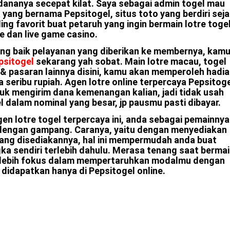
ananya secepat kilat. Saya sebagai admin togel mau
a
yang bernama Pepsitogel, situs toto yang berdiri sej
ing favorit buat petaruh yang ingin bermain lotre togel
ne dan live game casino.
ling baik pelayanan yang diberikan ke membernya, kam
psitogel
sekarang yah sobat. Main lotre macau, togel
& pasaran lainnya disini, kamu akan memperoleh hadia
seribu rupiah. Agen lotre online terpercaya Pepsitoge
tuk mengirim dana kemenangan kalian, jadi tidak usah
l dalam nominal yang besar, jp pausmu pasti dibayar.
gen lotre togel terpercaya ini, anda sebagai pemainnya
 dengan gampang. Caranya, yaitu dengan menyediakan
yang disediakannya, hal ini mempermudah anda buat
a sendiri terlebih dahulu. Merasa tenang saat bermai
isa lebih fokus dalam mempertaruhkan modalmu dengan
a didapatkan hanya di Pepsitogel online.