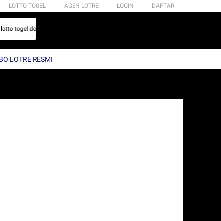
LOTTO TOGEL
AGEN LOTRE
LOGIN
DAFTAR
to togel dengan tenang bersama bo lotre resmi Pepsitogel online.
BO LOTRE RESMI