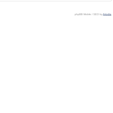
phpBB Mobile / SEO by
Artodia
.