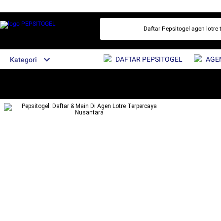
Daftar Pepsitogel agen lotre t
DAFTAR PEPSITOGEL
AGE
Kategori