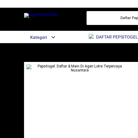
Daftar Pepsito
DAFTAR PEPSITOGEL
Kategori