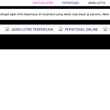
DAFTAR LOTRE
PEPSITOGEL
MAIN LOTTO
gel agen lotre terpercaya di nusantara yang selalu siap bayar jp pausmu. Main lot
AGEN LOTRE TERPERCAYA
PEPSITOGEL ONLINE