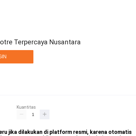
Lotre Terpercaya Nusantara
GIN
Kuantitas
u jika dilakukan di platform resmi, karena otomatis