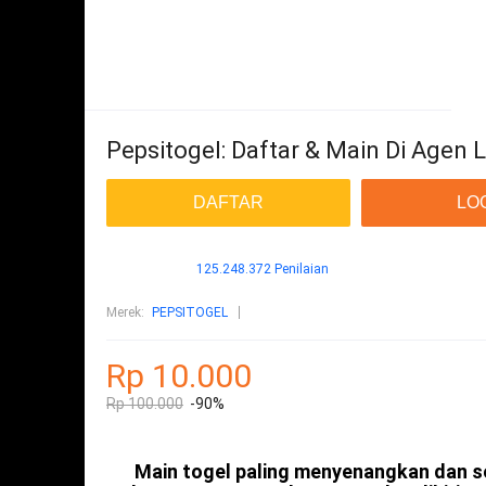
Pepsitogel: Daftar & Main Di Agen 
DAFTAR
LO
125.248.372 Penilaian
Merek
:
PEPSITOGEL
Rp 10.000
Rp 100.000
-90%
Main togel paling menyenangkan dan ser