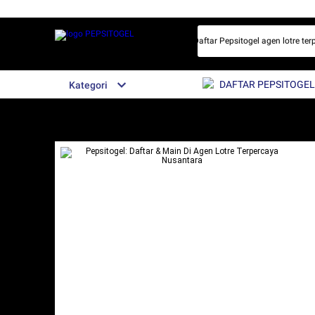
Daftar Pepsitogel agen lotre terper
DAFTAR PEPSITOGEL
Kategori