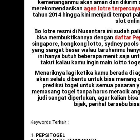
kemenanganmu akan aman dan dikirim d
merekomendasikan
agen lotre terpercay
tahun 2014 hingga kini menjadi tempat pal
slot onli
Bo lotre resmi di Nusantara ini sudah pa
bisa membuktikannya dengan
daftar Pe
singapore, hongkong lotto, sydney pools 
yang sangat besar walau taruhanmu hanya 
ini hanya butuh beberapa menit saja un
takut kalau kamu ingin main lotto toge
Menariknya lagi ketika kamu berada di a
akan selalu dibantu untuk bisa menang
prediksi togel untuk semua pasaran 
memasang togel tanpa harus meracik angk
judi sangat diperlukan, agar kalian b
bijak, perihal tersebu bis
Keywords Terkait :
PEPSITOGEL