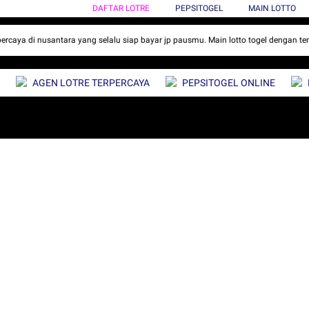
DAFTAR LOTRE
PEPSITOGEL
MAIN LOTTO
caya di nusantara yang selalu siap bayar jp pausmu. Main lotto togel dengan tenang
AGEN LOTRE TERPERCAYA
PEPSITOGEL ONLINE