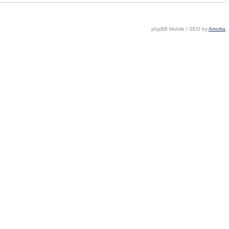
phpBB Mobile / SEO by
Artodia
.