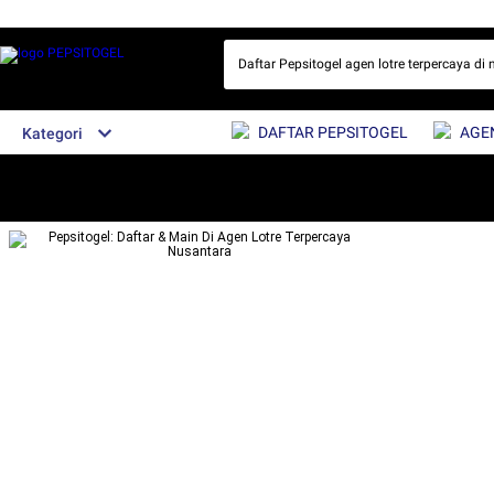
Daftar Pepsitogel agen lotre terpercaya di 
DAFTAR PEPSITOGEL
AGE
Kategori