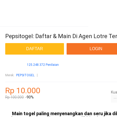
Pepsitogel: Daftar & Main Di Agen Lotre T
DAFTAR
LOGIN
125.248.372 Penilaian
Merek
:
PEPSITOGEL
Rp 10.000
Kua
Rp 100.000
-90%
Main togel paling menyenangkan dan seru jika di