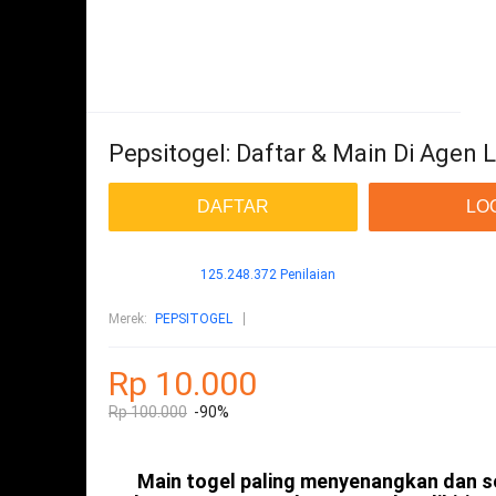
Pepsitogel: Daftar & Main Di Agen 
DAFTAR
LO
125.248.372 Penilaian
Merek
:
PEPSITOGEL
Rp 10.000
Rp 100.000
-90%
Main togel paling menyenangkan dan ser