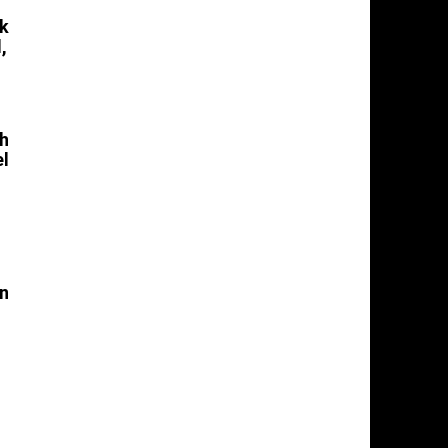
ak
,
u
h
l
n