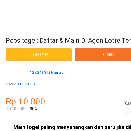
Pepsitogel: Daftar & Main Di Agen Lotre T
DAFTAR
LOGIN
125.248.372 Penilaian
Merek
:
PEPSITOGEL
Rp 10.000
Kua
Rp 100.000
-90%
Main togel paling menyenangkan dan seru jika di