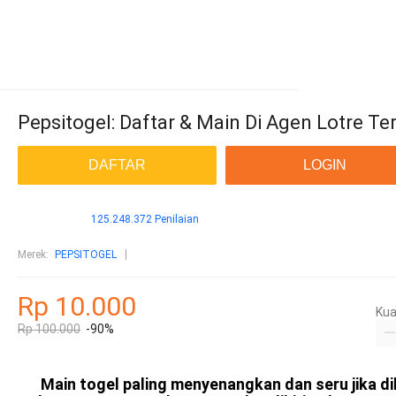
Pepsitogel: Daftar & Main Di Agen Lotre T
DAFTAR
LOGIN
125.248.372 Penilaian
Merek
:
PEPSITOGEL
Rp 10.000
Kua
Rp 100.000
-90%
Main togel paling menyenangkan dan seru jika di