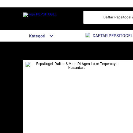
Daftar Pepsitogel agen
DAFTAR PEPSITOGEL
Kategori