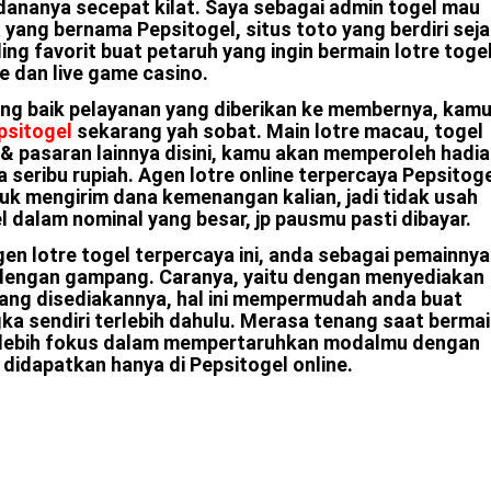
ananya secepat kilat. Saya sebagai admin togel mau
a
yang bernama Pepsitogel, situs toto yang berdiri sej
ing favorit buat petaruh yang ingin bermain lotre togel
ne dan live game casino.
ling baik pelayanan yang diberikan ke membernya, kam
psitogel
sekarang yah sobat. Main lotre macau, togel
& pasaran lainnya disini, kamu akan memperoleh hadia
seribu rupiah. Agen lotre online terpercaya Pepsitoge
tuk mengirim dana kemenangan kalian, jadi tidak usah
l dalam nominal yang besar, jp pausmu pasti dibayar.
gen lotre togel terpercaya ini, anda sebagai pemainnya
 dengan gampang. Caranya, yaitu dengan menyediakan
yang disediakannya, hal ini mempermudah anda buat
a sendiri terlebih dahulu. Merasa tenang saat bermai
isa lebih fokus dalam mempertaruhkan modalmu dengan
a didapatkan hanya di Pepsitogel online.