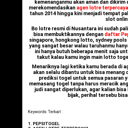
kemenanganmu akan aman dan dikirim d
merekomendasikan
agen lotre terpercay
tahun 2014 hingga kini menjadi tempat pal
slot onli
Bo lotre resmi di Nusantara ini sudah pa
bisa membuktikannya dengan
daftar Pe
singapore, hongkong lotto, sydney pools 
yang sangat besar walau taruhanmu hanya 
ini hanya butuh beberapa menit saja un
takut kalau kamu ingin main lotto toge
Menariknya lagi ketika kamu berada di a
akan selalu dibantu untuk bisa menang
prediksi togel untuk semua pasaran 
memasang togel tanpa harus meracik angk
judi sangat diperlukan, agar kalian b
bijak, perihal tersebu bis
Keywords Terkait :
PEPSITOGEL