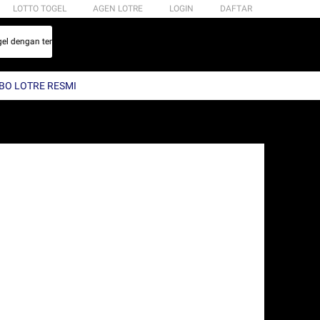
LOTTO TOGEL
AGEN LOTRE
LOGIN
DAFTAR
 dengan tenang bersama bo lotre resmi Pepsitogel online.
BO LOTRE RESMI