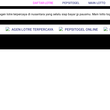
DAFTAR LOTRE
PEPSITOGEL
MAIN LOTTO
 lotre terpercaya di nusantara yang selalu siap bayar jp pausmu. Main lotto togel
AGEN LOTRE TERPERCAYA
PEPSITOGEL ONLINE