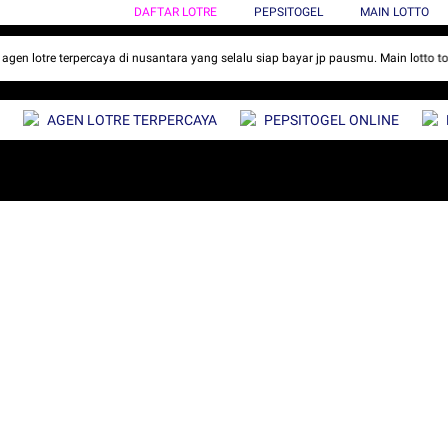
DAFTAR LOTRE
PEPSITOGEL
MAIN LOTTO
n lotre terpercaya di nusantara yang selalu siap bayar jp pausmu. Main lotto togel
AGEN LOTRE TERPERCAYA
PEPSITOGEL ONLINE