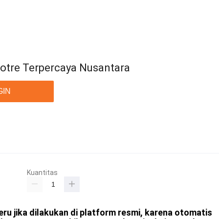
Lotre Terpercaya Nusantara
GIN
Kuantitas
u jika dilakukan di platform resmi, karena otomatis