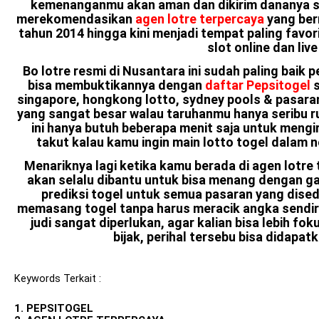
kemenanganmu akan aman dan dikirim dananya se
merekomendasikan
agen lotre terpercaya
yang bern
tahun 2014 hingga kini menjadi tempat paling favori
slot online dan liv
Bo lotre resmi di Nusantara ini sudah paling baik
bisa membuktikannya dengan
daftar Pepsitogel
s
singapore, hongkong lotto, sydney pools & pasaran
yang sangat besar walau taruhanmu hanya seribu ru
ini hanya butuh beberapa menit saja untuk mengi
takut kalau kamu ingin main lotto togel dalam n
Menariknya lagi ketika kamu berada di agen lotre 
akan selalu dibantu untuk bisa menang dengan g
prediksi togel untuk semua pasaran yang dise
memasang togel tanpa harus meracik angka sendiri
judi sangat diperlukan, agar kalian bisa lebih
bijak, perihal tersebu bisa didapat
Keywords Terkait :
PEPSITOGEL