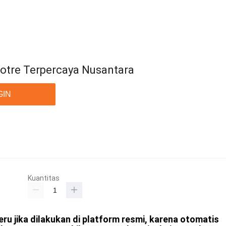
Lotre Terpercaya Nusantara
GIN
Kuantitas
u jika dilakukan di platform resmi, karena otomatis