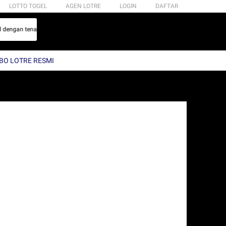
LOTTO TOGEL
AGEN LOTRE
LOGIN
DAFTAR
engan tenang bersama bo lotre resmi Pepsitogel online.
BO LOTRE RESMI