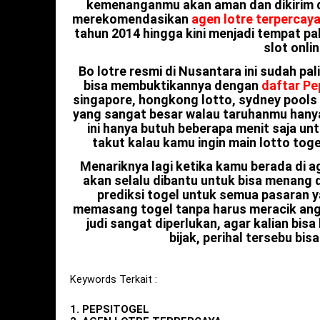
kemenanganmu akan aman dan dikirim d
merekomendasikan
agen lotre terpercay
tahun 2014 hingga kini menjadi tempat pal
slot onli
Bo lotre resmi di Nusantara ini sudah pa
bisa membuktikannya dengan
daftar Pe
singapore, hongkong lotto, sydney pools 
yang sangat besar walau taruhanmu hanya 
ini hanya butuh beberapa menit saja un
takut kalau kamu ingin main lotto toge
Menariknya lagi ketika kamu berada di a
akan selalu dibantu untuk bisa menang
prediksi togel untuk semua pasaran 
memasang togel tanpa harus meracik angk
judi sangat diperlukan, agar kalian b
bijak, perihal tersebu bis
Keywords Terkait :
PEPSITOGEL