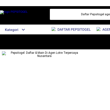
Daftar Pepsitogel agen
DAFTAR PEPSITOGEL
AGE
Kategori