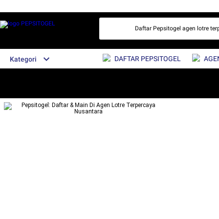
Daftar Pepsitogel agen lotre ter
DAFTAR PEPSITOGEL
AGE
Kategori