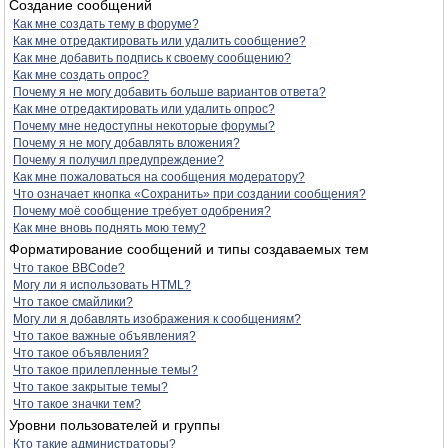
Создание сообщений
Как мне создать тему в форуме?
Как мне отредактировать или удалить сообщение?
Как мне добавить подпись к своему сообщению?
Как мне создать опрос?
Почему я не могу добавить больше вариантов ответа?
Как мне отредактировать или удалить опрос?
Почему мне недоступны некоторые форумы?
Почему я не могу добавлять вложения?
Почему я получил предупреждение?
Как мне пожаловаться на сообщения модератору?
Что означает кнопка «Сохранить» при создании сообщения?
Почему моё сообщение требует одобрения?
Как мне вновь поднять мою тему?
Форматирование сообщений и типы создаваемых тем
Что такое BBCode?
Могу ли я использовать HTML?
Что такое смайлики?
Могу ли я добавлять изображения к сообщениям?
Что такое важные объявления?
Что такое объявления?
Что такое прилепленные темы?
Что такое закрытые темы?
Что такое значки тем?
Уровни пользователей и группы
Кто такие администраторы?