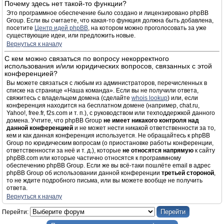
Почему здесь нет такой-то функции?
Это программное обеспечение было создано и лицензировано phpBB
Group. Если вы считаете, что какая-то функция должна быть добавлена,
посетите
Центр идей phpBB
, на котором можно проголосовать за уже
существующие идеи, или предложить новые.
Вернуться к началу
С кем можно связаться по вопросу некорректного
использования и/или юридических вопросов, связанных с этой
конференцией?
Вы можете связаться с любым из администраторов, перечисленных в
списке на странице «Наша команда». Если вы не получили ответа,
свяжитесь с владельцем домена (сделайте
whois lookup
) или, если
конференция находится на бесплатном домене (например, chat.ru,
Yahoo!, free.fr, f2s.com и т. п.), с руководством или техподдержкой данного
домена. Учтите, что phpBB Group
не имеет никакого контроля над
данной конференцией
и не может нести никакой ответственности за то,
кем и как данная конференция используется. Не обращайтесь к phpBB
Group по юридическим вопросам (о приостановке работы конференции,
ответственности за неё и т. д.), которые
не относятся напрямую
к сайту
phpBB.com или которые частично относятся к программному
обеспечению phpBB Group. Если же вы всё-таки пошлёте email в адрес
phpBB Group об использовании данной конференции
третьей стороной
,
то не ждите подробного письма, или вы можете вообще не получить
ответа.
Вернуться к началу
Перейти: