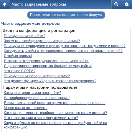
Часто задаваемые вопросы
Переключиться на полную версию форума
Часто задаваемые вопросы
Вход на конференцию и регистрация
Почему я не могу войти?
Зачем мне вообще нужно регистрироваться?
Почему мне периодически приходится повторять ввод имени и пароля?
Как сделать, чтобы я не появлялся в списке активных пользователей?
Я забыл пароль!
Я только что зарегистрировался, но не могу войти!
Я давно зарегистрирован, но больше не могу войти!
Что такое COPPA?
Почему я не могу зарегистрироваться?
Что делает функция «Удалить cookies конференции»?
Параметры и настройки пользователя
Как мне изменить мои настройки?
На конференции неправильное время!
Я изменил часовой пояс, но время всё равно неправильное!
Моего языка нет в списке!
Как я могу поместить изображение вместе со своим именем?
Что такое звание и как я могу изменить его?
Когда я щёлкаю по ссылке «email», от меня требуют войти на
конференцию!