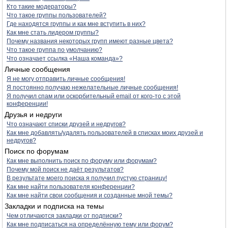
Кто такие модераторы?
Что такое группы пользователей?
Где находятся группы и как мне вступить в них?
Как мне стать лидером группы?
Почему названия некоторых групп имеют разные цвета?
Что такое группа по умолчанию?
Что означает ссылка «Наша команда»?
Личные сообщения
Я не могу отправить личные сообщения!
Я постоянно получаю нежелательные личные сообщения!
Я получил спам или оскорбительный email от кого-то с этой
конференции!
Друзья и недруги
Что означают списки друзей и недругов?
Как мне добавлять/удалять пользователей в списках моих друзей и
недругов?
Поиск по форумам
Как мне выполнить поиск по форуму или форумам?
Почему мой поиск не даёт результатов?
В результате моего поиска я получил пустую страницу!
Как мне найти пользователя конференции?
Как мне найти свои сообщения и созданные мной темы?
Закладки и подписка на темы
Чем отличаются закладки от подписки?
Как мне подписаться на определённую тему или форум?