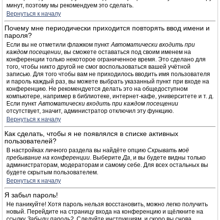
минут, поэтому мы рекомендуем это сделать.
Вернуться к началу
Почему мне периодически приходится повторять ввод имени и
пароля?
Если вы не отметили флажком пункт
Автоматически входить при
каждом посещении
, вы сможете оставаться под своим именем на
конференции только некоторое ограниченное время. Это сделано для
того, чтобы никто другой не смог воспользоваться вашей учётной
записью. Для того чтобы вам не приходилось вводить имя пользователя
и пароль каждый раз, вы можете выбрать указанный пункт при входе на
конференцию. Не рекомендуется делать это на общедоступном
компьютере, например в библиотеке, интернет-кафе, университете и т. д.
Если пункт
Автоматически входить при каждом посещении
отсутствует, значит, администратор отключил эту функцию.
Вернуться к началу
Как сделать, чтобы я не появлялся в списке активных
пользователей?
В настройках личного раздела вы найдёте опцию
Скрывать моё
пребывание на конференции
. Выберите
Да
, и вы будете видны только
администраторам, модераторам и самому себе. Для всех остальных вы
будете скрытым пользователем.
Вернуться к началу
Я забыл пароль!
Не паникуйте! Хотя пароль нельзя восстановить, можно легко получить
новый. Перейдите на страницу входа на конференцию и щёлкните на
ссылку
Забыли пароль?
. Следуйте инструкциям, и скоро вы снова