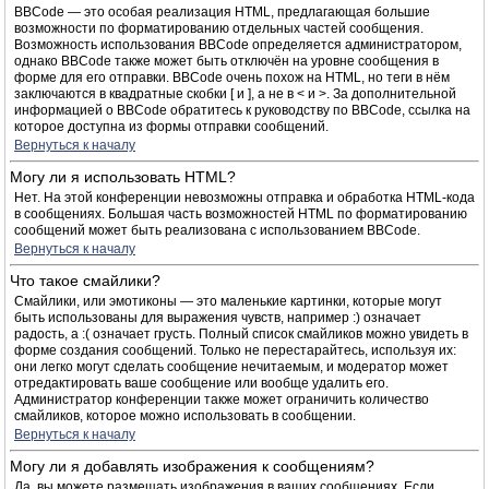
BBCode — это особая реализация HTML, предлагающая большие
возможности по форматированию отдельных частей сообщения.
Возможность использования BBCode определяется администратором,
однако BBCode также может быть отключён на уровне сообщения в
форме для его отправки. BBCode очень похож на HTML, но теги в нём
заключаются в квадратные скобки [ и ], а не в < и >. За дополнительной
информацией о BBCode обратитесь к руководству по BBCode, ссылка на
которое доступна из формы отправки сообщений.
Вернуться к началу
Могу ли я использовать HTML?
Нет. На этой конференции невозможны отправка и обработка HTML-кода
в сообщениях. Большая часть возможностей HTML по форматированию
сообщений может быть реализована с использованием BBCode.
Вернуться к началу
Что такое смайлики?
Смайлики, или эмотиконы — это маленькие картинки, которые могут
быть использованы для выражения чувств, например :) означает
радость, а :( означает грусть. Полный список смайликов можно увидеть в
форме создания сообщений. Только не перестарайтесь, используя их:
они легко могут сделать сообщение нечитаемым, и модератор может
отредактировать ваше сообщение или вообще удалить его.
Администратор конференции также может ограничить количество
смайликов, которое можно использовать в сообщении.
Вернуться к началу
Могу ли я добавлять изображения к сообщениям?
Да, вы можете размещать изображения в ваших сообщениях. Если