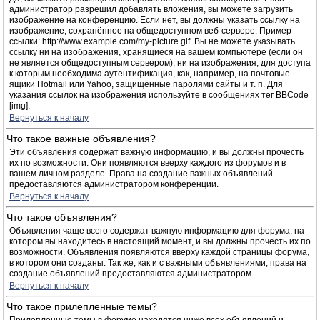
администратор разрешил добавлять вложения, вы можете загрузить
изображение на конференцию. Если нет, вы должны указать ссылку на
изображение, сохранённое на общедоступном веб-сервере. Пример
ссылки: http://www.example.com/my-picture.gif. Вы не можете указывать
ссылку ни на изображения, хранящиеся на вашем компьютере (если он
не является общедоступным сервером), ни на изображения, для доступа
к которым необходима аутентификация, как, например, на почтовые
ящики Hotmail или Yahoo, защищённые паролями сайты и т. п. Для
указания ссылок на изображения используйте в сообщениях тег BBCode
[img].
Вернуться к началу
Что такое важные объявления?
Эти объявления содержат важную информацию, и вы должны прочесть
их по возможности. Они появляются вверху каждого из форумов и в
вашем личном разделе. Права на создание важных объявлений
предоставляются администратором конференции.
Вернуться к началу
Что такое объявления?
Объявления чаще всего содержат важную информацию для форума, на
котором вы находитесь в настоящий момент, и вы должны прочесть их по
возможности. Объявления появляются вверху каждой страницы форума,
в котором они созданы. Так же, как и с важными объявлениями, права на
создание объявлений предоставляются администратором.
Вернуться к началу
Что такое прилепленные темы?