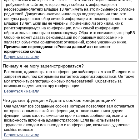
прав ребёнка в интернете от 1998 г. — это закон Соединённых Штатов,
требующий от сайтов, которые могут собирать информацию от
несовершеннолетних младше 13 лет, иметь на это письменное согласие
родителей. Допустимо наличие иного вида подтверждения того, что
опекуны разрешают сбор личной информации от несовершеннолетних
младше 13 лет. Если вы не уверены, применимо ли это к вам, как к
регистрирующемуся на конференции, или к самой конференции,
обратитесь за помощью к юрисконсульту. Обратите внимание, что phpBB
Group не может давать рекомендаций по правовым вопросам и не
является объектом юридических отношений, кроме указанных ниже.
Примечание переводчика: в России данный акт не имеет
юридической силы.
Вернуться к началу
Почему я не могу зарегистрироваться?
Возможно, администратор конференции заблокировал ваш IP-адрес или
запретил имя, под которым вы пытаетесь зарегистрироваться. Он также
мог отключить регистрацию новых пользователей. Обратитесь за
помощью к администратору конференции.
Вернуться к началу
Что делает функция «Удалить cookies конференции»?
Она удаляет все созданные cookies, которые позволяют вам оставаться
авторизованным на этой конференции, а также выполняют другие
функции, такие как отслеживание прочитанных сообщений, если эта
возможность включена администратором. Если вы испытываете
трудности с входом или выходом с конференции, возможно, удаление
cookies поможет.
Вернуться к началу