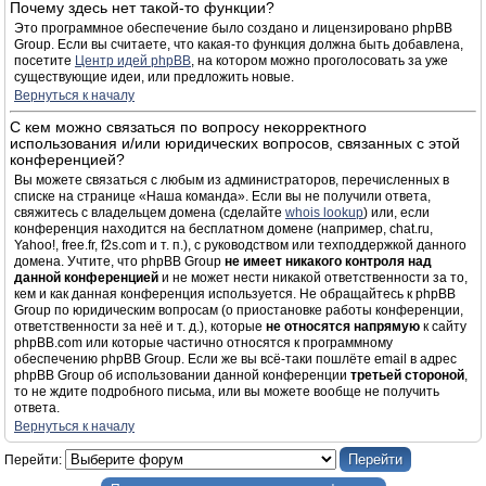
Почему здесь нет такой-то функции?
Это программное обеспечение было создано и лицензировано phpBB
Group. Если вы считаете, что какая-то функция должна быть добавлена,
посетите
Центр идей phpBB
, на котором можно проголосовать за уже
существующие идеи, или предложить новые.
Вернуться к началу
С кем можно связаться по вопросу некорректного
использования и/или юридических вопросов, связанных с этой
конференцией?
Вы можете связаться с любым из администраторов, перечисленных в
списке на странице «Наша команда». Если вы не получили ответа,
свяжитесь с владельцем домена (сделайте
whois lookup
) или, если
конференция находится на бесплатном домене (например, chat.ru,
Yahoo!, free.fr, f2s.com и т. п.), с руководством или техподдержкой данного
домена. Учтите, что phpBB Group
не имеет никакого контроля над
данной конференцией
и не может нести никакой ответственности за то,
кем и как данная конференция используется. Не обращайтесь к phpBB
Group по юридическим вопросам (о приостановке работы конференции,
ответственности за неё и т. д.), которые
не относятся напрямую
к сайту
phpBB.com или которые частично относятся к программному
обеспечению phpBB Group. Если же вы всё-таки пошлёте email в адрес
phpBB Group об использовании данной конференции
третьей стороной
,
то не ждите подробного письма, или вы можете вообще не получить
ответа.
Вернуться к началу
Перейти: