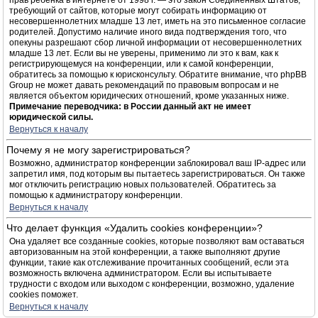
прав ребёнка в интернете от 1998 г. — это закон Соединённых Штатов,
требующий от сайтов, которые могут собирать информацию от
несовершеннолетних младше 13 лет, иметь на это письменное согласие
родителей. Допустимо наличие иного вида подтверждения того, что
опекуны разрешают сбор личной информации от несовершеннолетних
младше 13 лет. Если вы не уверены, применимо ли это к вам, как к
регистрирующемуся на конференции, или к самой конференции,
обратитесь за помощью к юрисконсульту. Обратите внимание, что phpBB
Group не может давать рекомендаций по правовым вопросам и не
является объектом юридических отношений, кроме указанных ниже.
Примечание переводчика: в России данный акт не имеет
юридической силы.
Вернуться к началу
Почему я не могу зарегистрироваться?
Возможно, администратор конференции заблокировал ваш IP-адрес или
запретил имя, под которым вы пытаетесь зарегистрироваться. Он также
мог отключить регистрацию новых пользователей. Обратитесь за
помощью к администратору конференции.
Вернуться к началу
Что делает функция «Удалить cookies конференции»?
Она удаляет все созданные cookies, которые позволяют вам оставаться
авторизованным на этой конференции, а также выполняют другие
функции, такие как отслеживание прочитанных сообщений, если эта
возможность включена администратором. Если вы испытываете
трудности с входом или выходом с конференции, возможно, удаление
cookies поможет.
Вернуться к началу