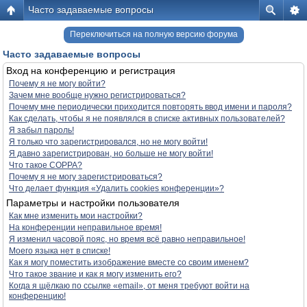
Часто задаваемые вопросы
Переключиться на полную версию форума
Часто задаваемые вопросы
Вход на конференцию и регистрация
Почему я не могу войти?
Зачем мне вообще нужно регистрироваться?
Почему мне периодически приходится повторять ввод имени и пароля?
Как сделать, чтобы я не появлялся в списке активных пользователей?
Я забыл пароль!
Я только что зарегистрировался, но не могу войти!
Я давно зарегистрирован, но больше не могу войти!
Что такое COPPA?
Почему я не могу зарегистрироваться?
Что делает функция «Удалить cookies конференции»?
Параметры и настройки пользователя
Как мне изменить мои настройки?
На конференции неправильное время!
Я изменил часовой пояс, но время всё равно неправильное!
Моего языка нет в списке!
Как я могу поместить изображение вместе со своим именем?
Что такое звание и как я могу изменить его?
Когда я щёлкаю по ссылке «email», от меня требуют войти на
конференцию!