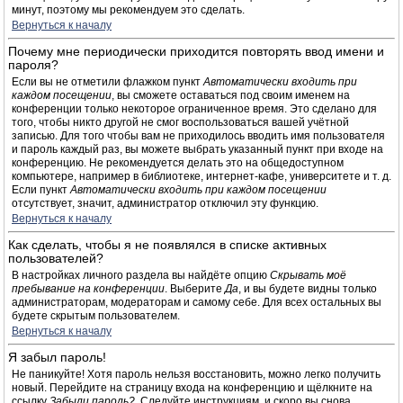
минут, поэтому мы рекомендуем это сделать.
Вернуться к началу
Почему мне периодически приходится повторять ввод имени и
пароля?
Если вы не отметили флажком пункт
Автоматически входить при
каждом посещении
, вы сможете оставаться под своим именем на
конференции только некоторое ограниченное время. Это сделано для
того, чтобы никто другой не смог воспользоваться вашей учётной
записью. Для того чтобы вам не приходилось вводить имя пользователя
и пароль каждый раз, вы можете выбрать указанный пункт при входе на
конференцию. Не рекомендуется делать это на общедоступном
компьютере, например в библиотеке, интернет-кафе, университете и т. д.
Если пункт
Автоматически входить при каждом посещении
отсутствует, значит, администратор отключил эту функцию.
Вернуться к началу
Как сделать, чтобы я не появлялся в списке активных
пользователей?
В настройках личного раздела вы найдёте опцию
Скрывать моё
пребывание на конференции
. Выберите
Да
, и вы будете видны только
администраторам, модераторам и самому себе. Для всех остальных вы
будете скрытым пользователем.
Вернуться к началу
Я забыл пароль!
Не паникуйте! Хотя пароль нельзя восстановить, можно легко получить
новый. Перейдите на страницу входа на конференцию и щёлкните на
ссылку
Забыли пароль?
. Следуйте инструкциям, и скоро вы снова