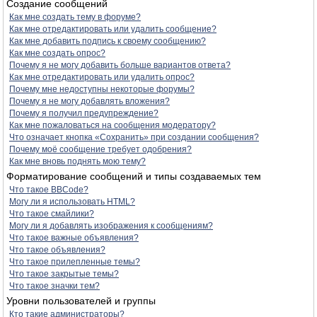
Создание сообщений
Как мне создать тему в форуме?
Как мне отредактировать или удалить сообщение?
Как мне добавить подпись к своему сообщению?
Как мне создать опрос?
Почему я не могу добавить больше вариантов ответа?
Как мне отредактировать или удалить опрос?
Почему мне недоступны некоторые форумы?
Почему я не могу добавлять вложения?
Почему я получил предупреждение?
Как мне пожаловаться на сообщения модератору?
Что означает кнопка «Сохранить» при создании сообщения?
Почему моё сообщение требует одобрения?
Как мне вновь поднять мою тему?
Форматирование сообщений и типы создаваемых тем
Что такое BBCode?
Могу ли я использовать HTML?
Что такое смайлики?
Могу ли я добавлять изображения к сообщениям?
Что такое важные объявления?
Что такое объявления?
Что такое прилепленные темы?
Что такое закрытые темы?
Что такое значки тем?
Уровни пользователей и группы
Кто такие администраторы?