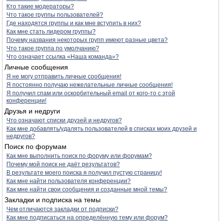
Кто такие модераторы?
Что такое группы пользователей?
Где находятся группы и как мне вступить в них?
Как мне стать лидером группы?
Почему названия некоторых групп имеют разные цвета?
Что такое группа по умолчанию?
Что означает ссылка «Наша команда»?
Личные сообщения
Я не могу отправить личные сообщения!
Я постоянно получаю нежелательные личные сообщения!
Я получил спам или оскорбительный email от кого-то с этой
конференции!
Друзья и недруги
Что означают списки друзей и недругов?
Как мне добавлять/удалять пользователей в списках моих друзей и
недругов?
Поиск по форумам
Как мне выполнить поиск по форуму или форумам?
Почему мой поиск не даёт результатов?
В результате моего поиска я получил пустую страницу!
Как мне найти пользователя конференции?
Как мне найти свои сообщения и созданные мной темы?
Закладки и подписка на темы
Чем отличаются закладки от подписки?
Как мне подписаться на определённую тему или форум?