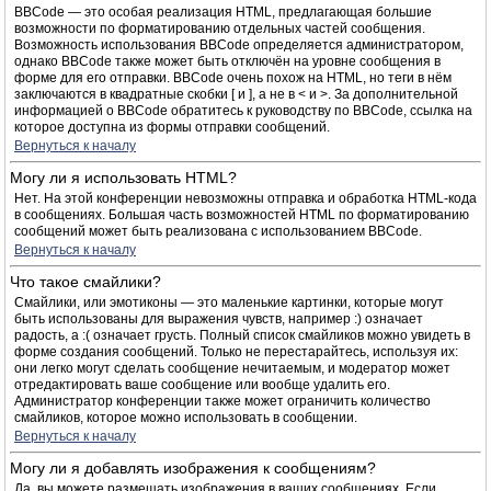
BBCode — это особая реализация HTML, предлагающая большие
возможности по форматированию отдельных частей сообщения.
Возможность использования BBCode определяется администратором,
однако BBCode также может быть отключён на уровне сообщения в
форме для его отправки. BBCode очень похож на HTML, но теги в нём
заключаются в квадратные скобки [ и ], а не в < и >. За дополнительной
информацией о BBCode обратитесь к руководству по BBCode, ссылка на
которое доступна из формы отправки сообщений.
Вернуться к началу
Могу ли я использовать HTML?
Нет. На этой конференции невозможны отправка и обработка HTML-кода
в сообщениях. Большая часть возможностей HTML по форматированию
сообщений может быть реализована с использованием BBCode.
Вернуться к началу
Что такое смайлики?
Смайлики, или эмотиконы — это маленькие картинки, которые могут
быть использованы для выражения чувств, например :) означает
радость, а :( означает грусть. Полный список смайликов можно увидеть в
форме создания сообщений. Только не перестарайтесь, используя их:
они легко могут сделать сообщение нечитаемым, и модератор может
отредактировать ваше сообщение или вообще удалить его.
Администратор конференции также может ограничить количество
смайликов, которое можно использовать в сообщении.
Вернуться к началу
Могу ли я добавлять изображения к сообщениям?
Да, вы можете размещать изображения в ваших сообщениях. Если