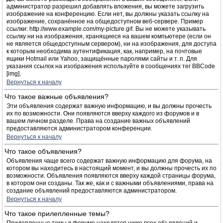
администратор разрешил добавлять вложения, вы можете загрузить
изображение на конференцию. Если нет, вы должны указать ссылку на
изображение, сохранённое на общедоступном веб-сервере. Пример
ссылки: http://www.example.com/my-picture.gif. Вы не можете указывать
ссылку ни на изображения, хранящиеся на вашем компьютере (если он
не является общедоступным сервером), ни на изображения, для доступа
к которым необходима аутентификация, как, например, на почтовые
ящики Hotmail или Yahoo, защищённые паролями сайты и т. п. Для
указания ссылок на изображения используйте в сообщениях тег BBCode
[img].
Вернуться к началу
Что такое важные объявления?
Эти объявления содержат важную информацию, и вы должны прочесть
их по возможности. Они появляются вверху каждого из форумов и в
вашем личном разделе. Права на создание важных объявлений
предоставляются администратором конференции.
Вернуться к началу
Что такое объявления?
Объявления чаще всего содержат важную информацию для форума, на
котором вы находитесь в настоящий момент, и вы должны прочесть их по
возможности. Объявления появляются вверху каждой страницы форума,
в котором они созданы. Так же, как и с важными объявлениями, права на
создание объявлений предоставляются администратором.
Вернуться к началу
Что такое прилепленные темы?