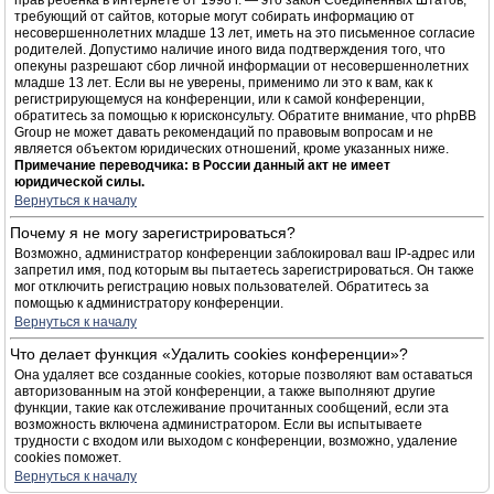
прав ребёнка в интернете от 1998 г. — это закон Соединённых Штатов,
требующий от сайтов, которые могут собирать информацию от
несовершеннолетних младше 13 лет, иметь на это письменное согласие
родителей. Допустимо наличие иного вида подтверждения того, что
опекуны разрешают сбор личной информации от несовершеннолетних
младше 13 лет. Если вы не уверены, применимо ли это к вам, как к
регистрирующемуся на конференции, или к самой конференции,
обратитесь за помощью к юрисконсульту. Обратите внимание, что phpBB
Group не может давать рекомендаций по правовым вопросам и не
является объектом юридических отношений, кроме указанных ниже.
Примечание переводчика: в России данный акт не имеет
юридической силы.
Вернуться к началу
Почему я не могу зарегистрироваться?
Возможно, администратор конференции заблокировал ваш IP-адрес или
запретил имя, под которым вы пытаетесь зарегистрироваться. Он также
мог отключить регистрацию новых пользователей. Обратитесь за
помощью к администратору конференции.
Вернуться к началу
Что делает функция «Удалить cookies конференции»?
Она удаляет все созданные cookies, которые позволяют вам оставаться
авторизованным на этой конференции, а также выполняют другие
функции, такие как отслеживание прочитанных сообщений, если эта
возможность включена администратором. Если вы испытываете
трудности с входом или выходом с конференции, возможно, удаление
cookies поможет.
Вернуться к началу