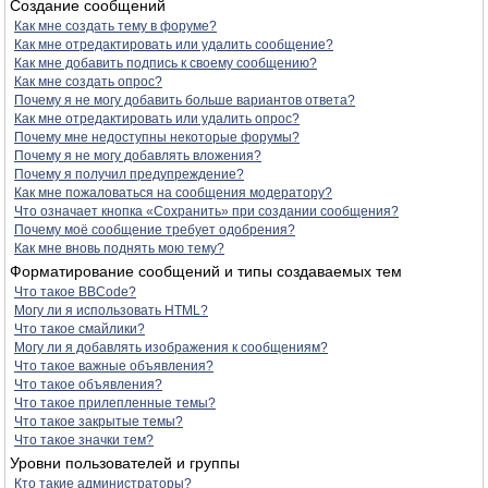
Создание сообщений
Как мне создать тему в форуме?
Как мне отредактировать или удалить сообщение?
Как мне добавить подпись к своему сообщению?
Как мне создать опрос?
Почему я не могу добавить больше вариантов ответа?
Как мне отредактировать или удалить опрос?
Почему мне недоступны некоторые форумы?
Почему я не могу добавлять вложения?
Почему я получил предупреждение?
Как мне пожаловаться на сообщения модератору?
Что означает кнопка «Сохранить» при создании сообщения?
Почему моё сообщение требует одобрения?
Как мне вновь поднять мою тему?
Форматирование сообщений и типы создаваемых тем
Что такое BBCode?
Могу ли я использовать HTML?
Что такое смайлики?
Могу ли я добавлять изображения к сообщениям?
Что такое важные объявления?
Что такое объявления?
Что такое прилепленные темы?
Что такое закрытые темы?
Что такое значки тем?
Уровни пользователей и группы
Кто такие администраторы?