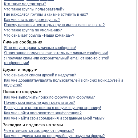
Кто такие модераторы?
Что такое группы пользователей?
Где находятся группы и как мне вступить в них?
Как мне стать лидером группы?
Почему названия некоторых групп имеют разные цвета?
Что такое группа по умолчанию?
Что означает ссылка «Наша команда»?
Личные сообщения
Я не могу отправить личные сообщения!
Я постоянно получаю нежелательные личные сообщения!
Я получил спам или оскорбительный email от кого-то с этой
конференции!
Друзья и недруги
Что означают списки друзей и недругов?
Как мне добавлять/удалять пользователей в списках моих друзей и
недругов?
Поиск по форумам
Как мне выполнить поиск по форуму или форумам?
Почему мой поиск не даёт результатов?
В результате моего поиска я получил пустую страницу!
Как мне найти пользователя конференции?
Как мне найти свои сообщения и созданные мной темы?
Закладки и подписка на темы
Чем отличаются закладки от подписки?
Как мне подписаться на определённую тему или форум?