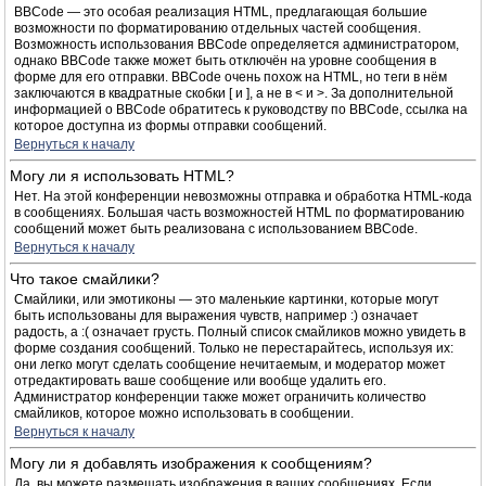
BBCode — это особая реализация HTML, предлагающая большие
возможности по форматированию отдельных частей сообщения.
Возможность использования BBCode определяется администратором,
однако BBCode также может быть отключён на уровне сообщения в
форме для его отправки. BBCode очень похож на HTML, но теги в нём
заключаются в квадратные скобки [ и ], а не в < и >. За дополнительной
информацией о BBCode обратитесь к руководству по BBCode, ссылка на
которое доступна из формы отправки сообщений.
Вернуться к началу
Могу ли я использовать HTML?
Нет. На этой конференции невозможны отправка и обработка HTML-кода
в сообщениях. Большая часть возможностей HTML по форматированию
сообщений может быть реализована с использованием BBCode.
Вернуться к началу
Что такое смайлики?
Смайлики, или эмотиконы — это маленькие картинки, которые могут
быть использованы для выражения чувств, например :) означает
радость, а :( означает грусть. Полный список смайликов можно увидеть в
форме создания сообщений. Только не перестарайтесь, используя их:
они легко могут сделать сообщение нечитаемым, и модератор может
отредактировать ваше сообщение или вообще удалить его.
Администратор конференции также может ограничить количество
смайликов, которое можно использовать в сообщении.
Вернуться к началу
Могу ли я добавлять изображения к сообщениям?
Да, вы можете размещать изображения в ваших сообщениях. Если