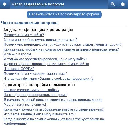
Часто задаваемые вопросы
Переключиться на полную версию форума
Часто задаваемые вопросы
Вход на конференцию и регистрация
Почему я не могу войти?
Зачем мне вообще нужно регистрироваться?
Почему мне периодически приходится повторять ввод имени и пароля?
Как сделать, чтобы я не появлялся в списке активных пользователей?
Я забыл пароль!
Я только что зарегистрировался, но не могу войти!
Я давно зарегистрирован, но больше не могу войти!
Что такое COPPA?
Почему я не могу зарегистрироваться?
Что делает функция «Удалить cookies конференции»?
Параметры и настройки пользователя
Как мне изменить мои настройки?
На конференции неправильное время!
Я изменил часовой пояс, но время всё равно неправильное!
Моего языка нет в списке!
Как я могу поместить изображение вместе со своим именем?
Что такое звание и как я могу изменить его?
Когда я щёлкаю по ссылке «email», от меня требуют войти на
конференцию!