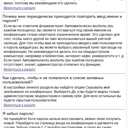
минут, поэтому мы рекомендуем это сделать.
Вернуться к началу
Почему мне периодически приходится повторять ввод имени и
пароля?
Если вы не отметили флажком пункт
Автоматически входить при
каждом посещении
, вы сможете оставаться под своим именем на
конференции только некоторое ограниченное время. Это сделано для
того, чтобы никто другой не смог воспользоваться вашей учётной
записью. Для того чтобы вам не приходилось вводить имя пользователя
и пароль каждый раз, вы можете выбрать указанный пункт при входе на
конференцию. Не рекомендуется делать это на общедоступном
компьютере, например в библиотеке, интернет-кафе, университете и т. д.
Если пункт
Автоматически входить при каждом посещении
отсутствует, значит, администратор отключил эту функцию.
Вернуться к началу
Как сделать, чтобы я не появлялся в списке активных
пользователей?
В настройках личного раздела вы найдёте опцию
Скрывать моё
пребывание на конференции
. Выберите
Да
, и вы будете видны только
администраторам, модераторам и самому себе. Для всех остальных вы
будете скрытым пользователем.
Вернуться к началу
Я забыл пароль!
Не паникуйте! Хотя пароль нельзя восстановить, можно легко получить
новый. Перейдите на страницу входа на конференцию и щёлкните на
ссылку
Забыли пароль?
. Следуйте инструкциям, и скоро вы снова