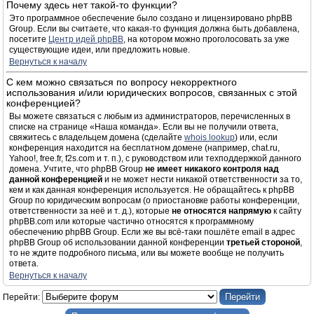
Почему здесь нет такой-то функции?
Это программное обеспечение было создано и лицензировано phpBB
Group. Если вы считаете, что какая-то функция должна быть добавлена,
посетите
Центр идей phpBB
, на котором можно проголосовать за уже
существующие идеи, или предложить новые.
Вернуться к началу
С кем можно связаться по вопросу некорректного
использования и/или юридических вопросов, связанных с этой
конференцией?
Вы можете связаться с любым из администраторов, перечисленных в
списке на странице «Наша команда». Если вы не получили ответа,
свяжитесь с владельцем домена (сделайте
whois lookup
) или, если
конференция находится на бесплатном домене (например, chat.ru,
Yahoo!, free.fr, f2s.com и т. п.), с руководством или техподдержкой данного
домена. Учтите, что phpBB Group
не имеет никакого контроля над
данной конференцией
и не может нести никакой ответственности за то,
кем и как данная конференция используется. Не обращайтесь к phpBB
Group по юридическим вопросам (о приостановке работы конференции,
ответственности за неё и т. д.), которые
не относятся напрямую
к сайту
phpBB.com или которые частично относятся к программному
обеспечению phpBB Group. Если же вы всё-таки пошлёте email в адрес
phpBB Group об использовании данной конференции
третьей стороной
,
то не ждите подробного письма, или вы можете вообще не получить
ответа.
Вернуться к началу
Перейти: