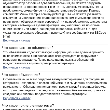
администратор разрешил добавлять вложения, вы можете загрузить
изображение на конференцию. Если нет, вы должны указать ссылку на
изображение, сохранённое на общедоступном веб-сервере. Пример
ссылки: http://www.example.com/my-picture.gif. Вы не можете указывать
ссылку ни на изображения, хранящиеся на вашем компьютере (если он
не является общедоступным сервером), ни на изображения, для доступа
к которым необходима аутентификация, как, например, на почтовые
ящики Hotmail или Yahoo, защищённые паролями сайты и т. п. Для
указания ссылок на изображения используйте в сообщениях тег BBCode
[img].
Вернуться к началу
Что такое важные объявления?
Эти объявления содержат важную информацию, и вы должны прочесть
их по возможности. Они появляются вверху каждого из форумов и в
вашем личном разделе. Права на создание важных объявлений
предоставляются администратором конференции.
Вернуться к началу
Что такое объявления?
Объявления чаще всего содержат важную информацию для форума, на
котором вы находитесь в настоящий момент, и вы должны прочесть их по
возможности. Объявления появляются вверху каждой страницы форума,
в котором они созданы. Так же, как и с важными объявлениями, права на
создание объявлений предоставляются администратором.
Вернуться к началу
Что такое прилепленные темы?