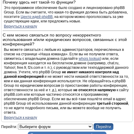
Почему здесь нет такой-то функции?
Это программное обеспечение было создано и лицензировано phpBB
Group. Если вы считаете, что какая-то функция должна быть добавлена,
посетите
Центр идей phpBB
, на котором можно проголосовать за уже
существующие идеи, или предложить новые.
Вернуться к началу
С кем можно связаться по вопросу некорректного
использования и/или юридических вопросов, связанных с этой
конференцией?
Вы можете связаться с любым из администраторов, перечисленных в
списке на странице «Наша команда». Если вы не получили ответа,
свяжитесь с владельцем домена (сделайте
whois lookup
) или, если
конференция находится на бесплатном домене (например, chat.ru,
Yahoo!, free.fr, f2s.com и т. п.), с руководством или техподдержкой данного
домена. Учтите, что phpBB Group
не имеет никакого контроля над
данной конференцией
и не может нести никакой ответственности за то,
кем и как данная конференция используется. Не обращайтесь к phpBB
Group по юридическим вопросам (о приостановке работы конференции,
ответственности за неё и т. д.), которые
не относятся напрямую
к сайту
phpBB.com или которые частично относятся к программному
обеспечению phpBB Group. Если же вы всё-таки пошлёте email в адрес
phpBB Group об использовании данной конференции
третьей стороной
,
то не ждите подробного письма, или вы можете вообще не получить
ответа.
Вернуться к началу
Перейти: