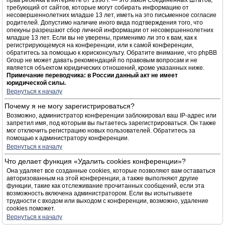
прав ребёнка в интернете от 1998 г. — это закон Соединённых Штатов,
требующий от сайтов, которые могут собирать информацию от
несовершеннолетних младше 13 лет, иметь на это письменное согласие
родителей. Допустимо наличие иного вида подтверждения того, что
опекуны разрешают сбор личной информации от несовершеннолетних
младше 13 лет. Если вы не уверены, применимо ли это к вам, как к
регистрирующемуся на конференции, или к самой конференции,
обратитесь за помощью к юрисконсульту. Обратите внимание, что phpBB
Group не может давать рекомендаций по правовым вопросам и не
является объектом юридических отношений, кроме указанных ниже.
Примечание переводчика: в России данный акт не имеет
юридической силы.
Вернуться к началу
Почему я не могу зарегистрироваться?
Возможно, администратор конференции заблокировал ваш IP-адрес или
запретил имя, под которым вы пытаетесь зарегистрироваться. Он также
мог отключить регистрацию новых пользователей. Обратитесь за
помощью к администратору конференции.
Вернуться к началу
Что делает функция «Удалить cookies конференции»?
Она удаляет все созданные cookies, которые позволяют вам оставаться
авторизованным на этой конференции, а также выполняют другие
функции, такие как отслеживание прочитанных сообщений, если эта
возможность включена администратором. Если вы испытываете
трудности с входом или выходом с конференции, возможно, удаление
cookies поможет.
Вернуться к началу