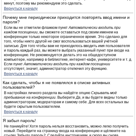
минут, поэтому мы рекомендуем это сделать.
Вернуться к началу
Почему мне периодически приходится повторять ввод имени и
пароля?
Если вы не отметили флажком пункт
Автоматически входить при
каждом посещении
, вы сможете оставаться под своим именем на
конференции только некоторое ограниченное время. Это сделано для
того, чтобы никто другой не смог воспользоваться вашей учётной
записью. Для того чтобы вам не приходилось вводить имя пользователя
и пароль каждый раз, вы можете выбрать указанный пункт при входе на
конференцию. Не рекомендуется делать это на общедоступном
компьютере, например в библиотеке, интернет-кафе, университете и т. д.
Если пункт
Автоматически входить при каждом посещении
отсутствует, значит, администратор отключил эту функцию.
Вернуться к началу
Как сделать, чтобы я не появлялся в списке активных
пользователей?
В настройках личного раздела вы найдёте опцию
Скрывать моё
пребывание на конференции
. Выберите
Да
, и вы будете видны только
администраторам, модераторам и самому себе. Для всех остальных вы
будете скрытым пользователем.
Вернуться к началу
Я забыл пароль!
Не паникуйте! Хотя пароль нельзя восстановить, можно легко получить
новый. Перейдите на страницу входа на конференцию и щёлкните на
ссылку
Забыли пароль?
. Следуйте инструкциям, и скоро вы снова