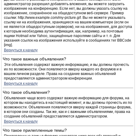
администратор разрешил добавлять вложения, вы можете загрузить
изображение на конференцию. Если нет, вы должны указать ссылку на
изображение, сохранённое на общедоступном веб-сервере. Пример
ссылки: http://www.example.com/my-picture.gif. Вы не можете указывать
ссылку ни на изображения, хранящиеся на вашем компьютере (если он
не является общедоступным сервером), ни на изображения, для доступа
к которым необходима аутентификация, как, например, на почтовые
ящики Hotmail или Yahoo, защищённые паролями сайты и т. п. Для
указания ссылок на изображения используйте в сообщениях тег BBCode
[img].
Вернуться к началу
Что такое важные объявления?
Эти объявления содержат важную информацию, и вы должны прочесть
их по возможности. Они появляются вверху каждого из форумов и в
вашем личном разделе. Права на создание важных объявлений
предоставляются администратором конференции.
Вернуться к началу
Что такое объявления?
Объявления чаще всего содержат важную информацию для форума, на
котором вы находитесь в настоящий момент, и вы должны прочесть их по
возможности. Объявления появляются вверху каждой страницы форума,
в котором они созданы. Так же, как и с важными объявлениями, права на
создание объявлений предоставляются администратором.
Вернуться к началу
Что такое прилепленные темы?