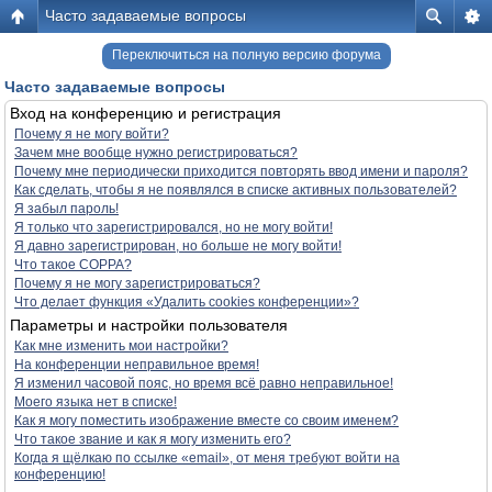
Часто задаваемые вопросы
Переключиться на полную версию форума
Часто задаваемые вопросы
Вход на конференцию и регистрация
Почему я не могу войти?
Зачем мне вообще нужно регистрироваться?
Почему мне периодически приходится повторять ввод имени и пароля?
Как сделать, чтобы я не появлялся в списке активных пользователей?
Я забыл пароль!
Я только что зарегистрировался, но не могу войти!
Я давно зарегистрирован, но больше не могу войти!
Что такое COPPA?
Почему я не могу зарегистрироваться?
Что делает функция «Удалить cookies конференции»?
Параметры и настройки пользователя
Как мне изменить мои настройки?
На конференции неправильное время!
Я изменил часовой пояс, но время всё равно неправильное!
Моего языка нет в списке!
Как я могу поместить изображение вместе со своим именем?
Что такое звание и как я могу изменить его?
Когда я щёлкаю по ссылке «email», от меня требуют войти на
конференцию!