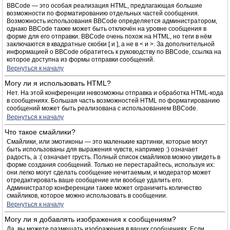
BBCode — это особая реализация HTML, предлагающая большие
возможности по форматированию отдельных частей сообщения.
Возможность использования BBCode определяется администратором,
однако BBCode также может быть отключён на уровне сообщения в
форме для его отправки. BBCode очень похож на HTML, но теги в нём
заключаются в квадратные скобки [ и ], а не в < и >. За дополнительной
информацией о BBCode обратитесь к руководству по BBCode, ссылка на
которое доступна из формы отправки сообщений.
Вернуться к началу
Могу ли я использовать HTML?
Нет. На этой конференции невозможны отправка и обработка HTML-кода
в сообщениях. Большая часть возможностей HTML по форматированию
сообщений может быть реализована с использованием BBCode.
Вернуться к началу
Что такое смайлики?
Смайлики, или эмотиконы — это маленькие картинки, которые могут
быть использованы для выражения чувств, например :) означает
радость, а :( означает грусть. Полный список смайликов можно увидеть в
форме создания сообщений. Только не перестарайтесь, используя их:
они легко могут сделать сообщение нечитаемым, и модератор может
отредактировать ваше сообщение или вообще удалить его.
Администратор конференции также может ограничить количество
смайликов, которое можно использовать в сообщении.
Вернуться к началу
Могу ли я добавлять изображения к сообщениям?
Да, вы можете размещать изображения в ваших сообщениях. Если