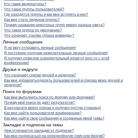
Кто такие модераторы?
Что такое группы пользователей?
Где находятся группы и как мне вступить в них?
Как мне стать лидером группы?
Почему названия некоторых групп имеют разные цвета?
Что такое группа по умолчанию?
Что означает ссылка «Наша команда»?
Личные сообщения
Я не могу отправить личные сообщения!
Я постоянно получаю нежелательные личные сообщения!
Я получил спам или оскорбительный email от кого-то с этой
конференции!
Друзья и недруги
Что означают списки друзей и недругов?
Как мне добавлять/удалять пользователей в списках моих друзей и
недругов?
Поиск по форумам
Как мне выполнить поиск по форуму или форумам?
Почему мой поиск не даёт результатов?
В результате моего поиска я получил пустую страницу!
Как мне найти пользователя конференции?
Как мне найти свои сообщения и созданные мной темы?
Закладки и подписка на темы
Чем отличаются закладки от подписки?
Как мне подписаться на определённую тему или форум?