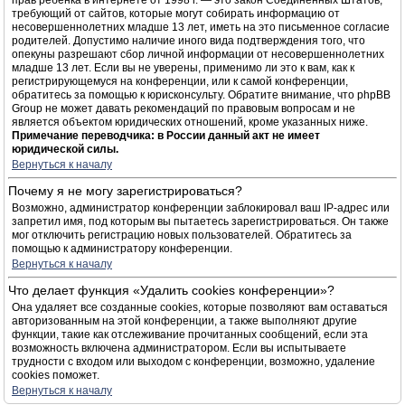
прав ребёнка в интернете от 1998 г. — это закон Соединённых Штатов,
требующий от сайтов, которые могут собирать информацию от
несовершеннолетних младше 13 лет, иметь на это письменное согласие
родителей. Допустимо наличие иного вида подтверждения того, что
опекуны разрешают сбор личной информации от несовершеннолетних
младше 13 лет. Если вы не уверены, применимо ли это к вам, как к
регистрирующемуся на конференции, или к самой конференции,
обратитесь за помощью к юрисконсульту. Обратите внимание, что phpBB
Group не может давать рекомендаций по правовым вопросам и не
является объектом юридических отношений, кроме указанных ниже.
Примечание переводчика: в России данный акт не имеет
юридической силы.
Вернуться к началу
Почему я не могу зарегистрироваться?
Возможно, администратор конференции заблокировал ваш IP-адрес или
запретил имя, под которым вы пытаетесь зарегистрироваться. Он также
мог отключить регистрацию новых пользователей. Обратитесь за
помощью к администратору конференции.
Вернуться к началу
Что делает функция «Удалить cookies конференции»?
Она удаляет все созданные cookies, которые позволяют вам оставаться
авторизованным на этой конференции, а также выполняют другие
функции, такие как отслеживание прочитанных сообщений, если эта
возможность включена администратором. Если вы испытываете
трудности с входом или выходом с конференции, возможно, удаление
cookies поможет.
Вернуться к началу