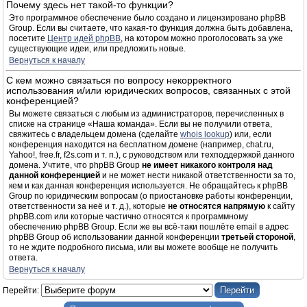
Почему здесь нет такой-то функции?
Это программное обеспечение было создано и лицензировано phpBB
Group. Если вы считаете, что какая-то функция должна быть добавлена,
посетите
Центр идей phpBB
, на котором можно проголосовать за уже
существующие идеи, или предложить новые.
Вернуться к началу
С кем можно связаться по вопросу некорректного
использования и/или юридических вопросов, связанных с этой
конференцией?
Вы можете связаться с любым из администраторов, перечисленных в
списке на странице «Наша команда». Если вы не получили ответа,
свяжитесь с владельцем домена (сделайте
whois lookup
) или, если
конференция находится на бесплатном домене (например, chat.ru,
Yahoo!, free.fr, f2s.com и т. п.), с руководством или техподдержкой данного
домена. Учтите, что phpBB Group
не имеет никакого контроля над
данной конференцией
и не может нести никакой ответственности за то,
кем и как данная конференция используется. Не обращайтесь к phpBB
Group по юридическим вопросам (о приостановке работы конференции,
ответственности за неё и т. д.), которые
не относятся напрямую
к сайту
phpBB.com или которые частично относятся к программному
обеспечению phpBB Group. Если же вы всё-таки пошлёте email в адрес
phpBB Group об использовании данной конференции
третьей стороной
,
то не ждите подробного письма, или вы можете вообще не получить
ответа.
Вернуться к началу
Перейти: