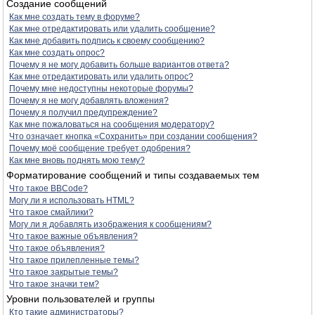
Создание сообщений
Как мне создать тему в форуме?
Как мне отредактировать или удалить сообщение?
Как мне добавить подпись к своему сообщению?
Как мне создать опрос?
Почему я не могу добавить больше вариантов ответа?
Как мне отредактировать или удалить опрос?
Почему мне недоступны некоторые форумы?
Почему я не могу добавлять вложения?
Почему я получил предупреждение?
Как мне пожаловаться на сообщения модератору?
Что означает кнопка «Сохранить» при создании сообщения?
Почему моё сообщение требует одобрения?
Как мне вновь поднять мою тему?
Форматирование сообщений и типы создаваемых тем
Что такое BBCode?
Могу ли я использовать HTML?
Что такое смайлики?
Могу ли я добавлять изображения к сообщениям?
Что такое важные объявления?
Что такое объявления?
Что такое прилепленные темы?
Что такое закрытые темы?
Что такое значки тем?
Уровни пользователей и группы
Кто такие администраторы?