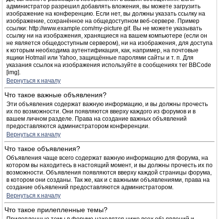
администратор разрешил добавлять вложения, вы можете загрузить
изображение на конференцию. Если нет, вы должны указать ссылку на
изображение, сохранённое на общедоступном веб-сервере. Пример
ссылки: http://www.example.com/my-picture.gif. Вы не можете указывать
ссылку ни на изображения, хранящиеся на вашем компьютере (если он
не является общедоступным сервером), ни на изображения, для доступа
к которым необходима аутентификация, как, например, на почтовые
ящики Hotmail или Yahoo, защищённые паролями сайты и т. п. Для
указания ссылок на изображения используйте в сообщениях тег BBCode
[img].
Вернуться к началу
Что такое важные объявления?
Эти объявления содержат важную информацию, и вы должны прочесть
их по возможности. Они появляются вверху каждого из форумов и в
вашем личном разделе. Права на создание важных объявлений
предоставляются администратором конференции.
Вернуться к началу
Что такое объявления?
Объявления чаще всего содержат важную информацию для форума, на
котором вы находитесь в настоящий момент, и вы должны прочесть их по
возможности. Объявления появляются вверху каждой страницы форума,
в котором они созданы. Так же, как и с важными объявлениями, права на
создание объявлений предоставляются администратором.
Вернуться к началу
Что такое прилепленные темы?