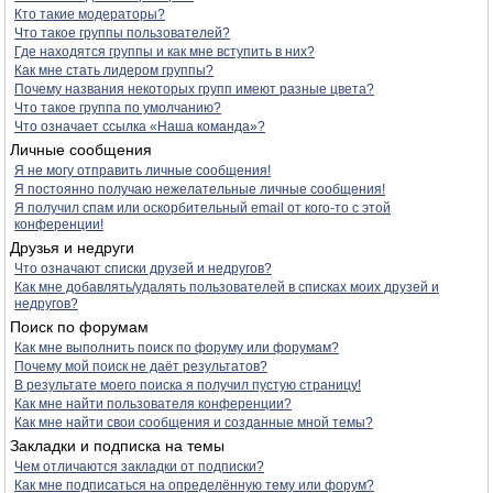
Кто такие модераторы?
Что такое группы пользователей?
Где находятся группы и как мне вступить в них?
Как мне стать лидером группы?
Почему названия некоторых групп имеют разные цвета?
Что такое группа по умолчанию?
Что означает ссылка «Наша команда»?
Личные сообщения
Я не могу отправить личные сообщения!
Я постоянно получаю нежелательные личные сообщения!
Я получил спам или оскорбительный email от кого-то с этой
конференции!
Друзья и недруги
Что означают списки друзей и недругов?
Как мне добавлять/удалять пользователей в списках моих друзей и
недругов?
Поиск по форумам
Как мне выполнить поиск по форуму или форумам?
Почему мой поиск не даёт результатов?
В результате моего поиска я получил пустую страницу!
Как мне найти пользователя конференции?
Как мне найти свои сообщения и созданные мной темы?
Закладки и подписка на темы
Чем отличаются закладки от подписки?
Как мне подписаться на определённую тему или форум?