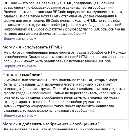
BBCode — это особая реализация HTML, предлагающая большие
возможности по форматированию отдельных частей сообщения.
Возможность использования BBCode определяется администратором,
однако BBCode также может быть отключён на уровне сообщения в
форме для его отправки. BBCode очень похож на HTML, но теги в нём
заключаются в квадратные скобки [ и ], а не в < и >. За дополнительной
информацией о BBCode обратитесь к руководству по BBCode, ссылка на
которое доступна из формы отправки сообщений.
Вернуться к началу
Могу ли я использовать HTML?
Нет. На этой конференции невозможны отправка и обработка HTML-кода
в сообщениях. Большая часть возможностей HTML по форматированию
сообщений может быть реализована с использованием BBCode.
Вернуться к началу
Что такое смайлики?
Смайлики, или эмотиконы — это маленькие картинки, которые могут
быть использованы для выражения чувств, например :) означает
радость, а :( означает грусть. Полный список смайликов можно увидеть в
форме создания сообщений. Только не перестарайтесь, используя их:
они легко могут сделать сообщение нечитаемым, и модератор может
отредактировать ваше сообщение или вообще удалить его.
Администратор конференции также может ограничить количество
смайликов, которое можно использовать в сообщении.
Вернуться к началу
Могу ли я добавлять изображения к сообщениям?
Да, вы можете размещать изображения в ваших сообщениях. Если