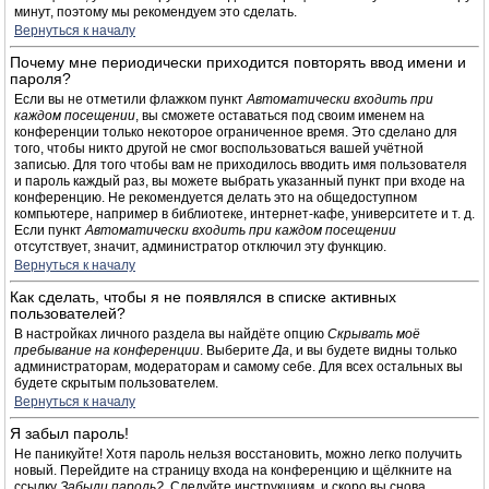
минут, поэтому мы рекомендуем это сделать.
Вернуться к началу
Почему мне периодически приходится повторять ввод имени и
пароля?
Если вы не отметили флажком пункт
Автоматически входить при
каждом посещении
, вы сможете оставаться под своим именем на
конференции только некоторое ограниченное время. Это сделано для
того, чтобы никто другой не смог воспользоваться вашей учётной
записью. Для того чтобы вам не приходилось вводить имя пользователя
и пароль каждый раз, вы можете выбрать указанный пункт при входе на
конференцию. Не рекомендуется делать это на общедоступном
компьютере, например в библиотеке, интернет-кафе, университете и т. д.
Если пункт
Автоматически входить при каждом посещении
отсутствует, значит, администратор отключил эту функцию.
Вернуться к началу
Как сделать, чтобы я не появлялся в списке активных
пользователей?
В настройках личного раздела вы найдёте опцию
Скрывать моё
пребывание на конференции
. Выберите
Да
, и вы будете видны только
администраторам, модераторам и самому себе. Для всех остальных вы
будете скрытым пользователем.
Вернуться к началу
Я забыл пароль!
Не паникуйте! Хотя пароль нельзя восстановить, можно легко получить
новый. Перейдите на страницу входа на конференцию и щёлкните на
ссылку
Забыли пароль?
. Следуйте инструкциям, и скоро вы снова