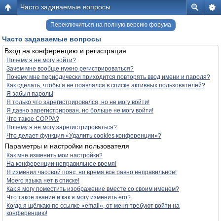
Часто задаваемые вопросы
Переключиться на полную версию форума
Часто задаваемые вопросы
Вход на конференцию и регистрация
Почему я не могу войти?
Зачем мне вообще нужно регистрироваться?
Почему мне периодически приходится повторять ввод имени и пароля?
Как сделать, чтобы я не появлялся в списке активных пользователей?
Я забыл пароль!
Я только что зарегистрировался, но не могу войти!
Я давно зарегистрирован, но больше не могу войти!
Что такое COPPA?
Почему я не могу зарегистрироваться?
Что делает функция «Удалить cookies конференции»?
Параметры и настройки пользователя
Как мне изменить мои настройки?
На конференции неправильное время!
Я изменил часовой пояс, но время всё равно неправильное!
Моего языка нет в списке!
Как я могу поместить изображение вместе со своим именем?
Что такое звание и как я могу изменить его?
Когда я щёлкаю по ссылке «email», от меня требуют войти на
конференцию!