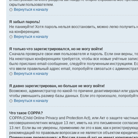
скрытым пользователем.
Вернуться к началу
Я забыл пароль!
Не паникуйте! Хотя пароль нельзя восстановить, можно легко получить
на конференцию.
Вернуться к началу
Я только что зарегистрировался, но не могу войти!
Сначала проверьте свои имя пользователя и пароль. Если они верны, т
На некоторых конференциях требуется, чтобы все новые учётные запис
было прислано email-сообщение, следуйте полученным инструкциям. Есл
что ввели правильный адрес email, попробуйте связаться с администра
Вернуться к началу
Я давно зарегистрирован, но больше не могу войти!
Возможно, администратор по какой-то причине деактивировал или удал
чтобы уменьшить размер базы данных. Если это произошло, попробуйте 
Вернуться к началу
Что такое COPPA?
COPPA (Child Online Privacy and Protection Act), или Акт о защите час
несовершеннолетних младше 13 лет, иметь на это письменное согласи
13 лет. Если вы не уверены, применимо ли это к вам, как к регистриру
рекомендаций по правовым вопросам и не является объектом юридичес
Примечание переводчика: в России данный акт не имеет юридическо