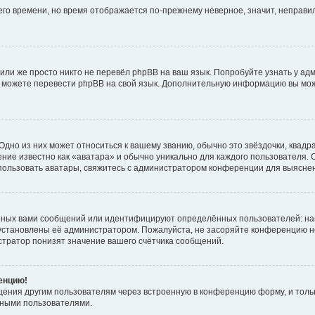
него времени, но время отображается по-прежнему неверное, значит, неправ
или же просто никто не перевёл phpBB на ваш язык. Попробуйте узнать у ад
ами можете перевести phpBB на свой язык. Дополнительную информацию вы мо
дно из них может относиться к вашему званию, обычно это звёздочки, квадр
ние известно как «аватара» и обычно уникально для каждого пользователя. О
использовать аватары, свяжитесь с администратором конференции для выясне
нных вами сообщений или идентифицируют определённых пользователей: на
установлены её администратором. Пожалуйста, не засоряйте конференцию н
тратор понизят значение вашего счётчика сообщений.
ренцию!
щения другим пользователям через встроенную в конференцию форму, и толь
мными пользователями.