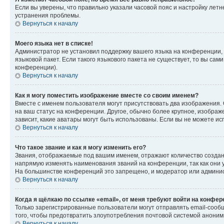
Если вы уверены, что правильно указали часовой пояс и настройку лет
устранения проблемы.
Вернуться к началу
Моего языка нет в списке!
Администратор не установил поддержку вашего языка на конференции, 
языковой пакет. Если такого языкового пакета не существует, то вы с
конференции).
Вернуться к началу
Как я могу поместить изображение вместе со своим именем?
Вместе с именем пользователя могут присутствовать два изображения. О
на ваш статус на конференции. Другое, обычно более крупное, изображе
зависит, какие аватары могут быть использованы. Если вы не можете 
Вернуться к началу
Что такое звание и как я могу изменить его?
Звания, отображаемые под вашим именем, отражают количество созда
напрямую изменять наименования званий на конференции, так как они 
На большинстве конференций это запрещено, и модератор или админис
Вернуться к началу
Когда я щёлкаю по ссылке «email», от меня требуют войти на конфе
Только зарегистрированные пользователи могут отправлять email-сооб
того, чтобы предотвратить злоупотребления почтовой системой анони
Вернуться к началу