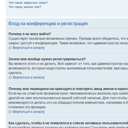
Что такое закрытые темы?
Что такое значки тем?
Вход на конференцию и регистрация
Почему я не могу войти?
Существует несколько возможных причин. Прежде всего убедитесь, что 
закрыт доступ к конференции. Также возможно, что администратор неп
Вернуться к началу
Зачем мне вообще нужно регистрироваться?
Вы можете этого и не делать. Всё зависит от того, как администратор
возможности, которые недоступны анонимным пользователям: аватары, ли
сделать.
Вернуться к началу
Почему мне периодически приходится повторять ввод имени и парол
Если вы не отметили флажком пункт
Автоматически входить при кажд
другой не смог воспользоваться вашей учётной записью. Для того чтоб
рекомендуется делать это на общедоступном компьютере, например в би
отключил эту функцию.
Вернуться к началу
Как сделать, чтобы я не появлялся в списке активных пользователе
В настройках личного раздела вы найдёте опцию
Скрывать моё пребыв