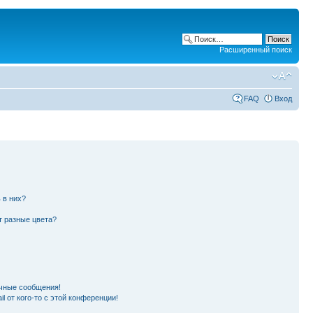
Расширенный поиск
FAQ
Вход
 в них?
т разные цвета?
чные сообщения!
l от кого-то с этой конференции!