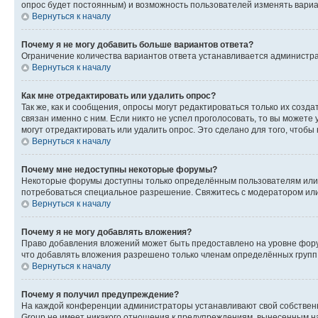
опрос будет постоянным) и возможность пользователей изменять вариан
Вернуться к началу
Почему я не могу добавить больше вариантов ответа?
Ограничение количества вариантов ответа устанавливается администр
Вернуться к началу
Как мне отредактировать или удалить опрос?
Так же, как и сообщения, опросы могут редактироваться только их соз
связан именно с ним. Если никто не успел проголосовать, то вы можете
могут отредактировать или удалить опрос. Это сделано для того, чтобы
Вернуться к началу
Почему мне недоступны некоторые форумы?
Некоторые форумы доступны только определённым пользователям или г
потребоваться специальное разрешение. Свяжитесь с модератором ил
Вернуться к началу
Почему я не могу добавлять вложения?
Право добавления вложений может быть предоставлено на уровне фору
что добавлять вложения разрешено только членам определённых групп.
Вернуться к началу
Почему я получил предупреждение?
На каждой конференции администраторы устанавливают свой собственн
Group не имеет никакого отношения к предупреждениям, вынесенным на