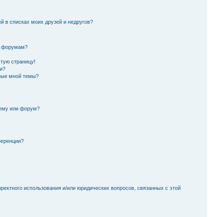
й в списках моих друзей и недругов?
и форумам?
стую страницу!
и?
ные мной темы?
тему или форум?
ференции?
рректного использования и/или юридических вопросов, связанных с этой