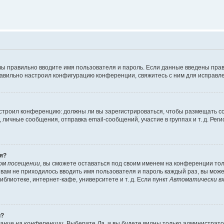
вы правильно вводите имя пользователя и пароль. Если данные введены прав
равильно настроил конфигурацию конференции, свяжитесь с ним для исправле
 настроил конференцию: должны ли вы зарегистрироваться, чтобы размещать 
чные сообщения, отправка email-сообщений, участие в группах и т. д. Регис
я?
ом посещении
, вы сможете оставаться под своим именем на конференции тол
ы вам не приходилось вводить имя пользователя и пароль каждый раз, вы мож
блиотеке, интернет-кафе, университете и т. д. Если пункт
Автоматически вх
й?
ание на конференции
. Выберите
Да
, и вы будете видны только администрат