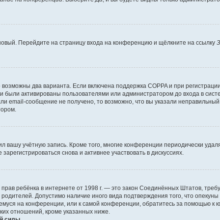
 новый. Перейдите на страницу входа на конференцию и щёлкните на ссылку
З
о возможны два варианта. Если включена поддержка COPPA и при регистрации 
и были активированы пользователями или администратором до входа в систе
и email-сообщение не получено, то возможно, что вы указали неправильный 
тором.
ил вашу учётную запись. Кроме того, многие конференции периодически уда
зарегистрироваться снова и активнее участвовать в дискуссиях.
тных прав ребёнка в интернете от 1998 г. — это закон Соединённых Штатов, т
е родителей. Допустимо наличие иного вида подтверждения того, что опек
ющемуся на конференции, или к самой конференции, обратитесь за помощью к 
ких отношений, кроме указанных ниже.
й силы.