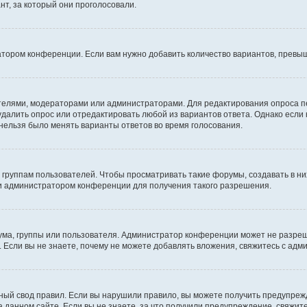
т, за который они проголосовали.
атором конференции. Если вам нужно добавить количество вариантов, превы
дателями, модераторами или администраторами. Для редактирования опроса п
 удалить опрос или отредактировать любой из вариантов ответа. Однако если
 нельзя было менять варианты ответов во время голосования.
руппам пользователей. Чтобы просматривать такие форумы, создавать в них
и администратором конференции для получения такого разрешения.
ма, группы или пользователя. Администратор конференции может не разре
 Если вы не знаете, почему не можете добавлять вложения, свяжитесь с ад
ый свод правил. Если вы нарушили правило, вы можете получить предупреж
 данном сайте. Если вы не знаете, за что получили предупреждение, свяжи