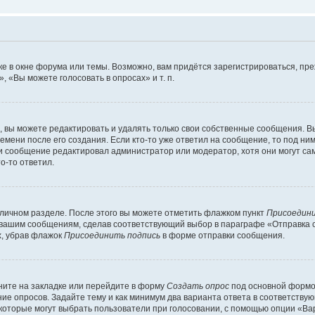
е в окне форума или темы. Возможно, вам придётся зарегистрироваться, пр
 «Вы можете голосовать в опросах» и т. п.
вы можете редактировать и удалять только свои собственные сообщения. В
емени после его создания. Если кто-то уже ответил на сообщение, то под ни
сли сообщение редактировал администратор или модератор, хотя они могут са
о-то ответил.
 личном разделе. После этого вы можете отметить флажком пункт
Присоедини
 вашим сообщениям, сделав соответствующий выбор в параграфе «Отправка 
х, убрав флажок
Присоединить подпись
в форме отправки сообщения.
ите на закладке или перейдите в форму
Создать опрос
под основной формой
ние опросов. Задайте тему и как минимум два варианта ответа в соответству
 которые могут выбрать пользователи при голосовании, с помощью опции «Вар