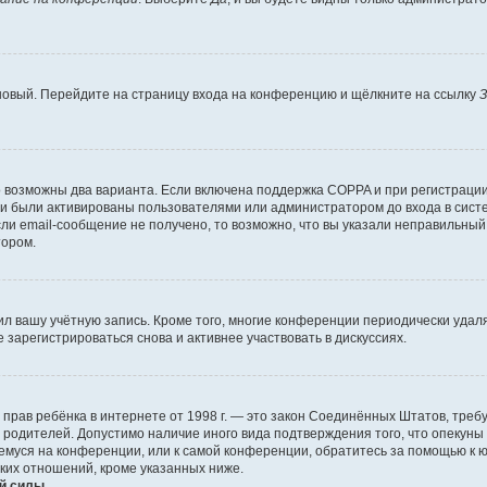
 новый. Перейдите на страницу входа на конференцию и щёлкните на ссылку
З
о возможны два варианта. Если включена поддержка COPPA и при регистрации 
и были активированы пользователями или администратором до входа в систе
и email-сообщение не получено, то возможно, что вы указали неправильный 
тором.
ил вашу учётную запись. Кроме того, многие конференции периодически уда
зарегистрироваться снова и активнее участвовать в дискуссиях.
тных прав ребёнка в интернете от 1998 г. — это закон Соединённых Штатов, т
е родителей. Допустимо наличие иного вида подтверждения того, что опек
ющемуся на конференции, или к самой конференции, обратитесь за помощью к 
ких отношений, кроме указанных ниже.
й силы.