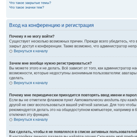
Что такое закрытые темы?
Что такое значки тем?
Вход на конференцию и регистрация
Почему я не могу войти?
Существует несколько возможных причин. Прежде всего убедитесь, что 
закрыт доступ к конференции. Также возможно, что администратор неп
Вернуться к началу
Зачем мне вообще нужно регистрироваться?
Вы можете этого и не делать. Всё зависит от того, как администратор
возможности, которые недоступны анонимным пользователям: аватары, ли
сделать.
Вернуться к началу
Почему мне периодически приходится повторять ввод имени и парол
Если вы не отметили флажком пункт
Автоматически входить при кажд
другой не смог воспользоваться вашей учётной записью. Для того чтоб
рекомендуется делать это на общедоступном компьютере, например в би
отключил эту функцию.
Вернуться к началу
Как сделать, чтобы я не появлялся в списке активных пользователе
В настройках личного раздела вы найдёте опцию
Скрывать моё пребыв