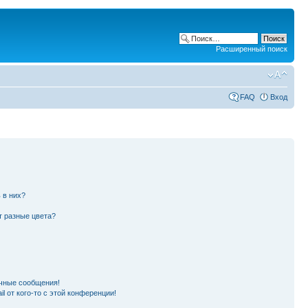
Расширенный поиск
FAQ
Вход
 в них?
т разные цвета?
чные сообщения!
l от кого-то с этой конференции!