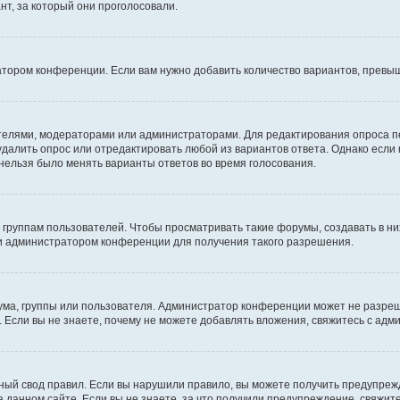
т, за который они проголосовали.
атором конференции. Если вам нужно добавить количество вариантов, превы
дателями, модераторами или администраторами. Для редактирования опроса п
 удалить опрос или отредактировать любой из вариантов ответа. Однако если
 нельзя было менять варианты ответов во время голосования.
руппам пользователей. Чтобы просматривать такие форумы, создавать в них
и администратором конференции для получения такого разрешения.
ма, группы или пользователя. Администратор конференции может не разре
 Если вы не знаете, почему не можете добавлять вложения, свяжитесь с ад
ый свод правил. Если вы нарушили правило, вы можете получить предупреж
 данном сайте. Если вы не знаете, за что получили предупреждение, свяжи