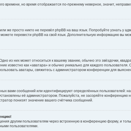
него времени, но время отображается по-прежнему неверное, значит, неправ
или же просто никто не перевёл phpBB на ваш язык. Попробуйте узнать у ад
ами можете перевести phpBB на свой язык. Дополнительную информацию вы мо
дно из них может относиться к вашему званию, обычно это звёздочки, квадр
ние известно как «аватара» и обычно уникально для каждого пользователя. О
использовать аватары, свяжитесь с администратором конференции для выясне
нных вами сообщений или идентифицируют определённых пользователей: на
установлены её администратором. Пожалуйста, не засоряйте конференцию н
тратор понизят значение вашего счётчика сообщений.
ренцию!
щения другим пользователям через встроенную в конференцию форму, и толь
мными пользователями.