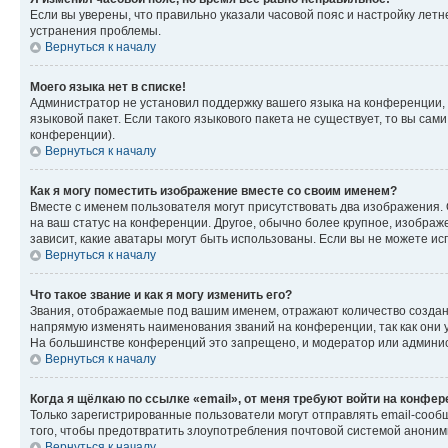
Если вы уверены, что правильно указали часовой пояс и настройку лет
устранения проблемы.
Вернуться к началу
Моего языка нет в списке!
Администратор не установил поддержку вашего языка на конференции, 
языковой пакет. Если такого языкового пакета не существует, то вы с
конференции).
Вернуться к началу
Как я могу поместить изображение вместе со своим именем?
Вместе с именем пользователя могут присутствовать два изображения. О
на ваш статус на конференции. Другое, обычно более крупное, изображе
зависит, какие аватары могут быть использованы. Если вы не можете 
Вернуться к началу
Что такое звание и как я могу изменить его?
Звания, отображаемые под вашим именем, отражают количество созда
напрямую изменять наименования званий на конференции, так как они 
На большинстве конференций это запрещено, и модератор или админис
Вернуться к началу
Когда я щёлкаю по ссылке «email», от меня требуют войти на конфе
Только зарегистрированные пользователи могут отправлять email-сооб
того, чтобы предотвратить злоупотребления почтовой системой анони
Вернуться к началу