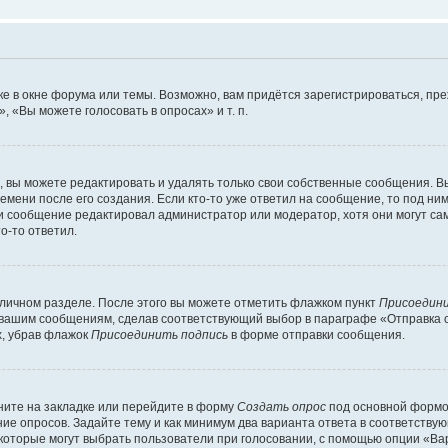
е в окне форума или темы. Возможно, вам придётся зарегистрироваться, пр
 «Вы можете голосовать в опросах» и т. п.
вы можете редактировать и удалять только свои собственные сообщения. В
емени после его создания. Если кто-то уже ответил на сообщение, то под ни
сли сообщение редактировал администратор или модератор, хотя они могут са
о-то ответил.
 личном разделе. После этого вы можете отметить флажком пункт
Присоедини
 вашим сообщениям, сделав соответствующий выбор в параграфе «Отправка 
х, убрав флажок
Присоединить подпись
в форме отправки сообщения.
ите на закладке или перейдите в форму
Создать опрос
под основной формой
ние опросов. Задайте тему и как минимум два варианта ответа в соответству
 которые могут выбрать пользователи при голосовании, с помощью опции «Вар