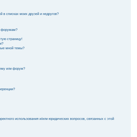
й в списках моих друзей и недругов?
и форумам?
стую страницу!
и?
ные мной темы?
тему или форум?
ференции?
рректного использования и/или юридических вопросов, связанных с этой