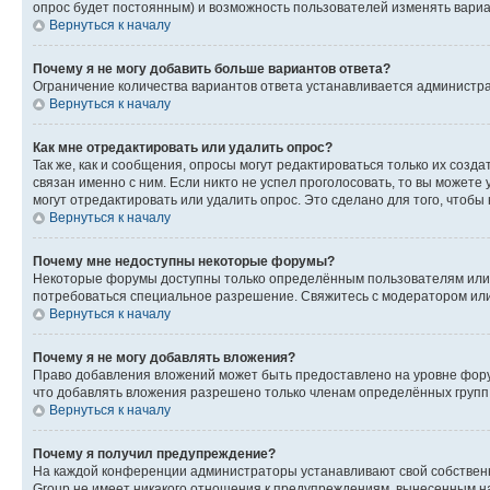
опрос будет постоянным) и возможность пользователей изменять вариан
Вернуться к началу
Почему я не могу добавить больше вариантов ответа?
Ограничение количества вариантов ответа устанавливается администр
Вернуться к началу
Как мне отредактировать или удалить опрос?
Так же, как и сообщения, опросы могут редактироваться только их соз
связан именно с ним. Если никто не успел проголосовать, то вы можете
могут отредактировать или удалить опрос. Это сделано для того, чтобы
Вернуться к началу
Почему мне недоступны некоторые форумы?
Некоторые форумы доступны только определённым пользователям или г
потребоваться специальное разрешение. Свяжитесь с модератором ил
Вернуться к началу
Почему я не могу добавлять вложения?
Право добавления вложений может быть предоставлено на уровне фору
что добавлять вложения разрешено только членам определённых групп.
Вернуться к началу
Почему я получил предупреждение?
На каждой конференции администраторы устанавливают свой собственн
Group не имеет никакого отношения к предупреждениям, вынесенным на