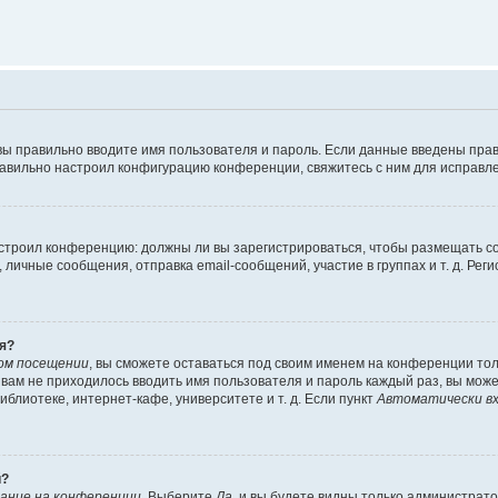
вы правильно вводите имя пользователя и пароль. Если данные введены прав
равильно настроил конфигурацию конференции, свяжитесь с ним для исправле
 настроил конференцию: должны ли вы зарегистрироваться, чтобы размещать 
чные сообщения, отправка email-сообщений, участие в группах и т. д. Регис
я?
ом посещении
, вы сможете оставаться под своим именем на конференции тол
ы вам не приходилось вводить имя пользователя и пароль каждый раз, вы мож
блиотеке, интернет-кафе, университете и т. д. Если пункт
Автоматически вх
й?
ание на конференции
. Выберите
Да
, и вы будете видны только администрат