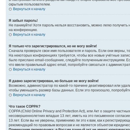
скрытым пользователем.
Вернуться к началу
Я забыл пароль!
Не паникуйте! Хотя пароль нельзя восстановить, можно легко получить
на конференцию.
Вернуться к началу
Я только что зарегистрировался, но не могу войти!
Сначала проверьте свои имя пользователя и пароль. Если они верны, т
На некоторых конференциях требуется, чтобы все новые учётные запис
было прислано email-сообщение, следуйте полученным инструкциям. Есл
что ввели правильный адрес email, попробуйте связаться с администра
Вернуться к началу
Я давно зарегистрирован, но больше не могу войти!
Возможно, администратор по какой-то причине деактивировал или удал
чтобы уменьшить размер базы данных. Если это произошло, попробуйте 
Вернуться к началу
Что такое COPPA?
COPPA (Child Online Privacy and Protection Act), или Акт о защите час
несовершеннолетних младше 13 лет, иметь на это письменное согласи
13 лет. Если вы не уверены, применимо ли это к вам, как к регистриру
рекомендаций по правовым вопросам и не является объектом юридичес
Примечание переводчика: в России данный акт не имеет юридическо