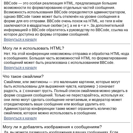
BBCode — это особая реализация HTML, предлагающая большие
возможности по форматированию отдельных частей сообщения.
Возможность использования BBCode определяется администратором,
однако BBCode также может быть отключён на уровне сообщения в
форме для его отправки. BBCode очень похож на HTML, но теги в нём
заключаются в квадратные скобки [ и ], а не в < и >. За дополнительной
информацией о BBCode обратитесь к руководству по BBCode, ссылка на
которое доступна из формы отправки сообщений.
Вернуться к началу
Могу ли я использовать HTML?
Нет. На этой конференции невозможны отправка и обработка HTML-кода
в сообщениях. Большая часть возможностей HTML по форматированию
сообщений может быть реализована с использованием BBCode.
Вернуться к началу
Что такое смайлики?
Смайлики, или эмотиконы — это маленькие картинки, которые могут
быть использованы для выражения чувств, например :) означает
радость, а :( означает грусть. Полный список смайликов можно увидеть в
форме создания сообщений. Только не перестарайтесь, используя их:
они легко могут сделать сообщение нечитаемым, и модератор может
отредактировать ваше сообщение или вообще удалить его.
Администратор конференции также может ограничить количество
смайликов, которое можно использовать в сообщении.
Вернуться к началу
Могу ли я добавлять изображения к сообщениям?
Да, вы можете размещать изображения в ваших сообщениях. Если