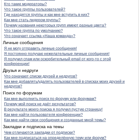
Кто такие модераторы?
Что такое группы пользователей?
Где находятся группы и как мне вступить в них?
Как мне стать лидером группы?
Почему названия некоторых групп имеют разные цвета?
Что такое группа по умолчанию?
Что означает ссылка «Наша команда»?
Личные сообщения
Я не могу отправить личные сообщения!
Я постоянно получаю нежелательные личные сообщения!
Я получил спам или оскорбительный email от кого-то с этой
конференции!
Друзья и недруги
Что означают списки друзей и недругов?
Как мне добавлять/удалять пользователей в списках моих друзей и
недругов?
Поиск по форумам
Как мне выполнить поиск по форуму или форумам?
Почему мой поиск не даёт результатов?
В результате моего поиска я получил пустую страницу!
Как мне найти пользователя конференции?
Как мне найти свои сообщения и созданные мной темы?
Закладки и подписка на темы
Чем отличаются закладки от подписки?
Как мне подписаться на определённую тему или форум?