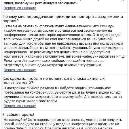
минут, поэтому мы рекомендуем это сделать.
Вернуться к началу
Почему мне периодически приходится повторять ввод имени и
пароля?
Если вы не отметили флажком пункт
Автоматически входить при
каждом посещении
, вы сможете оставаться под своим именем на
конференции только некоторое ограниченное время. Это сделано для
того, чтобы никто другой не смог воспользоваться вашей учётной
записью. Для того чтобы вам не приходилось вводить имя пользователя
и пароль каждый раз, вы можете выбрать указанный пункт при входе на
конференцию. Не рекомендуется делать это на общедоступном
компьютере, например в библиотеке, интернет-кафе, университете и т. д.
Если пункт
Автоматически входить при каждом посещении
отсутствует, значит, администратор отключил эту функцию.
Вернуться к началу
Как сделать, чтобы я не появлялся в списке активных
пользователей?
В настройках личного раздела вы найдёте опцию
Скрывать моё
пребывание на конференции
. Выберите
Да
, и вы будете видны только
администраторам, модераторам и самому себе. Для всех остальных вы
будете скрытым пользователем.
Вернуться к началу
Я забыл пароль!
Не паникуйте! Хотя пароль нельзя восстановить, можно легко получить
новый. Перейдите на страницу входа на конференцию и щёлкните на
ссылку
Забыли пароль?
. Следуйте инструкциям, и скоро вы снова