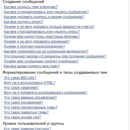
Создание сообщений
Как мне создать тему в форуме?
Как мне отредактировать или удалить сообщение?
Как мне добавить подпись к своему сообщению?
Как мне создать опрос?
Почему я не могу добавить больше вариантов ответа?
Как мне отредактировать или удалить опрос?
Почему мне недоступны некоторые форумы?
Почему я не могу добавлять вложения?
Почему я получил предупреждение?
Как мне пожаловаться на сообщения модератору?
Что означает кнопка «Сохранить» при создании сообщения?
Почему моё сообщение требует одобрения?
Как мне вновь поднять мою тему?
Форматирование сообщений и типы создаваемых тем
Что такое BBCode?
Могу ли я использовать HTML?
Что такое смайлики?
Могу ли я добавлять изображения к сообщениям?
Что такое важные объявления?
Что такое объявления?
Что такое прилепленные темы?
Что такое закрытые темы?
Что такое значки тем?
Уровни пользователей и группы
Кто такие администраторы?