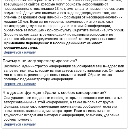
прав ребёнка в интернете от 1998 г. — это закон Соединённых Штатов,
требующий от сайтов, которые могут собирать информацию от
несовершеннолетних младше 13 лет, иметь на это письменное согласие
родителей. Допустимо наличие иного вида подтверждения того, что
опекуны разрешают сбор личной информации от несовершеннолетних
младше 13 лет. Если вы не уверены, применимо ли это к вам, как к
регистрирующемуся на конференции, или к самой конференции,
обратитесь за помощью к юрисконсульту. Обратите внимание, что phpBB
Group не может давать рекомендаций по правовым вопросам и не
является объектом юридических отношений, кроме указанных ниже.
Примечание переводчика: в России данный акт не имеет
юридической силы.
Вернуться к началу
Почему я не могу зарегистрироваться?
Возможно, администратор конференции заблокировал ваш IP-адрес или
запретил имя, под которым вы пытаетесь зарегистрироваться. Он также
мог отключить регистрацию новых пользователей. Обратитесь за
помощью к администратору конференции.
Вернуться к началу
Что делает функция «Удалить cookies конференции»?
Она удаляет все созданные cookies, которые позволяют вам оставаться
авторизованным на этой конференции, а также выполняют другие
функции, такие как отслеживание прочитанных сообщений, если эта
возможность включена администратором. Если вы испытываете
трудности с входом или выходом с конференции, возможно, удаление
cookies поможет.
Вернуться к началу