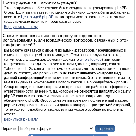
Почему здесь нет такой-то функции?
Это программное обеспечение было создано и лицензировано phpBB
Group. Если вы считаете, что какая-то функция должна быть добавлена,
посетите
Центр идей phpBB
, на котором можно проголосовать за уже
существующие идеи, или предложить новые.
Вернуться к началу
С кем можно связаться по вопросу некорректного
использования и/или юридических вопросов, связанных с этой
конференцией?
Вы можете связаться с любым из администраторов, перечисленных в
списке на странице «Наша команда». Если вы не получили ответа,
свяжитесь с владельцем домена (сделайте
whois lookup
) или, если
конференция находится на бесплатном домене (например, chat.ru,
Yahoo!, free.fr, f2s.com и т. п.), с руководством или техподдержкой данного
домена. Учтите, что phpBB Group
не имеет никакого контроля над
данной конференцией
и не может нести никакой ответственности за то,
кем и как данная конференция используется. Не обращайтесь к phpBB
Group по юридическим вопросам (о приостановке работы конференции,
ответственности за неё и т. д.), которые
не относятся напрямую
к сайту
phpBB.com или которые частично относятся к программному
обеспечению phpBB Group. Если же вы всё-таки пошлёте email в адрес
phpBB Group об использовании данной конференции
третьей стороной
,
то не ждите подробного письма, или вы можете вообще не получить
ответа.
Вернуться к началу
Перейти: