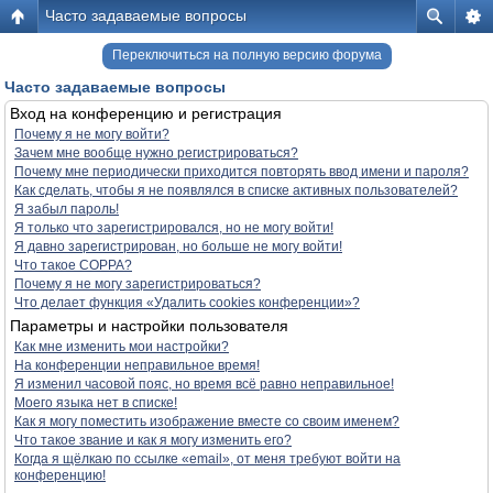
Часто задаваемые вопросы
Переключиться на полную версию форума
Часто задаваемые вопросы
Вход на конференцию и регистрация
Почему я не могу войти?
Зачем мне вообще нужно регистрироваться?
Почему мне периодически приходится повторять ввод имени и пароля?
Как сделать, чтобы я не появлялся в списке активных пользователей?
Я забыл пароль!
Я только что зарегистрировался, но не могу войти!
Я давно зарегистрирован, но больше не могу войти!
Что такое COPPA?
Почему я не могу зарегистрироваться?
Что делает функция «Удалить cookies конференции»?
Параметры и настройки пользователя
Как мне изменить мои настройки?
На конференции неправильное время!
Я изменил часовой пояс, но время всё равно неправильное!
Моего языка нет в списке!
Как я могу поместить изображение вместе со своим именем?
Что такое звание и как я могу изменить его?
Когда я щёлкаю по ссылке «email», от меня требуют войти на
конференцию!