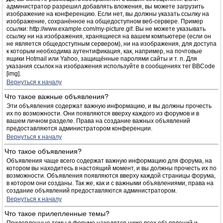
администратор разрешил добавлять вложения, вы можете загрузить
изображение на конференцию. Если нет, вы должны указать ссылку на
изображение, сохранённое на общедоступном веб-сервере. Пример
ссылки: http://www.example.com/my-picture.gif. Вы не можете указывать
ссылку ни на изображения, хранящиеся на вашем компьютере (если он
не является общедоступным сервером), ни на изображения, для доступа
к которым необходима аутентификация, как, например, на почтовые
ящики Hotmail или Yahoo, защищённые паролями сайты и т. п. Для
указания ссылок на изображения используйте в сообщениях тег BBCode
[img].
Вернуться к началу
Что такое важные объявления?
Эти объявления содержат важную информацию, и вы должны прочесть
их по возможности. Они появляются вверху каждого из форумов и в
вашем личном разделе. Права на создание важных объявлений
предоставляются администратором конференции.
Вернуться к началу
Что такое объявления?
Объявления чаще всего содержат важную информацию для форума, на
котором вы находитесь в настоящий момент, и вы должны прочесть их по
возможности. Объявления появляются вверху каждой страницы форума,
в котором они созданы. Так же, как и с важными объявлениями, права на
создание объявлений предоставляются администратором.
Вернуться к началу
Что такое прилепленные темы?