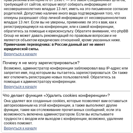
прав ребёнка в интернете от 1998 г. — это закон Соединённых Штатов,
требующий от сайтов, которые могут собирать информацию от
несовершеннолетних младше 13 лет, иметь на это письменное согласие
родителей. Допустимо наличие иного вида подтверждения того, что
опекуны разрешают сбор личной информации от несовершеннолетних
младше 13 лет. Если вы не уверены, применимо ли это к вам, как к
регистрирующемуся на конференции, или к самой конференции,
обратитесь за помощью к юрисконсульту. Обратите внимание, что phpBB
Group не может давать рекомендаций по правовым вопросам и не
является объектом юридических отношений, кроме указанных ниже.
Примечание переводчика: в России данный акт не имеет
юридической силы.
Вернуться к началу
Почему я не могу зарегистрироваться?
Возможно, администратор конференции заблокировал ваш IP-адрес или
запретил имя, под которым вы пытаетесь зарегистрироваться. Он также
мог отключить регистрацию новых пользователей. Обратитесь за
помощью к администратору конференции.
Вернуться к началу
Что делает функция «Удалить cookies конференции»?
Она удаляет все созданные cookies, которые позволяют вам оставаться
авторизованным на этой конференции, а также выполняют другие
функции, такие как отслеживание прочитанных сообщений, если эта
возможность включена администратором. Если вы испытываете
трудности с входом или выходом с конференции, возможно, удаление
cookies поможет.
Вернуться к началу