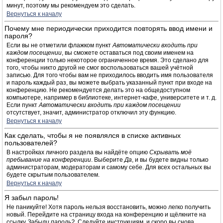
минут, поэтому мы рекомендуем это сделать.
Вернуться к началу
Почему мне периодически приходится повторять ввод имени и
пароля?
Если вы не отметили флажком пункт
Автоматически входить при
каждом посещении
, вы сможете оставаться под своим именем на
конференции только некоторое ограниченное время. Это сделано для
того, чтобы никто другой не смог воспользоваться вашей учётной
записью. Для того чтобы вам не приходилось вводить имя пользователя
и пароль каждый раз, вы можете выбрать указанный пункт при входе на
конференцию. Не рекомендуется делать это на общедоступном
компьютере, например в библиотеке, интернет-кафе, университете и т. д.
Если пункт
Автоматически входить при каждом посещении
отсутствует, значит, администратор отключил эту функцию.
Вернуться к началу
Как сделать, чтобы я не появлялся в списке активных
пользователей?
В настройках личного раздела вы найдёте опцию
Скрывать моё
пребывание на конференции
. Выберите
Да
, и вы будете видны только
администраторам, модераторам и самому себе. Для всех остальных вы
будете скрытым пользователем.
Вернуться к началу
Я забыл пароль!
Не паникуйте! Хотя пароль нельзя восстановить, можно легко получить
новый. Перейдите на страницу входа на конференцию и щёлкните на
ссылку
Забыли пароль?
. Следуйте инструкциям, и скоро вы снова