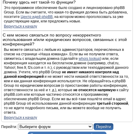
Почему здесь нет такой-то функции?
Это программное обеспечение было создано и лицензировано phpBB
Group. Если вы считаете, что какая-то функция должна быть добавлена,
посетите
Центр идей phpBB
, на котором можно проголосовать за уже
существующие идеи, или предложить новые.
Вернуться к началу
С кем можно связаться по вопросу некорректного
использования и/или юридических вопросов, связанных с этой
конференцией?
Вы можете связаться с любым из администраторов, перечисленных в
списке на странице «Наша команда». Если вы не получили ответа,
свяжитесь с владельцем домена (сделайте
whois lookup
) или, если
конференция находится на бесплатном домене (например, chat.ru,
Yahoo!, free.fr, f2s.com и т. п.), с руководством или техподдержкой данного
домена. Учтите, что phpBB Group
не имеет никакого контроля над
данной конференцией
и не может нести никакой ответственности за то,
кем и как данная конференция используется. Не обращайтесь к phpBB
Group по юридическим вопросам (о приостановке работы конференции,
ответственности за неё и т. д.), которые
не относятся напрямую
к сайту
phpBB.com или которые частично относятся к программному
обеспечению phpBB Group. Если же вы всё-таки пошлёте email в адрес
phpBB Group об использовании данной конференции
третьей стороной
,
то не ждите подробного письма, или вы можете вообще не получить
ответа.
Вернуться к началу
Перейти: