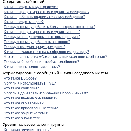
Создание сообщений
Как мне создать тему в форуме?
Как мне отредактировать или удалить сообщение?
Как мне добавить подпись к своему сообщению?
Как мне создать опрос?
Почему я не могу добавить больше вариантов ответа?
Как мне отредактировать или удалить опрос?
Почему мне недоступны некоторые форумы?
Почему я не могу добавлять вложения?
Почему я получил предупреждение?
Как мне пожаловаться на сообщения модератору?
Что означает кнопка «Сохранить» при создании сообщения?
Почему моё сообщение требует одобрения?
Как мне вновь поднять мою тему?
Форматирование сообщений и типы создаваемых тем
Что такое BBCode?
Могу ли я использовать HTML?
Что такое смайлики?
Могу ли я добавлять изображения к сообщениям?
Что такое важные объявления?
Что такое объявления?
Что такое прилепленные темы?
Что такое закрытые темы?
Что такое значки тем?
Уровни пользователей и группы
Кто такие администраторы?