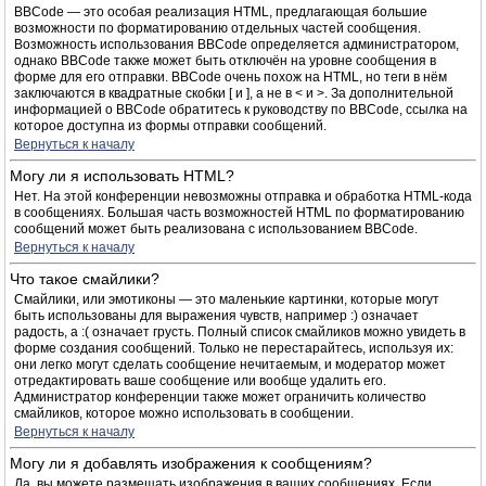
BBCode — это особая реализация HTML, предлагающая большие
возможности по форматированию отдельных частей сообщения.
Возможность использования BBCode определяется администратором,
однако BBCode также может быть отключён на уровне сообщения в
форме для его отправки. BBCode очень похож на HTML, но теги в нём
заключаются в квадратные скобки [ и ], а не в < и >. За дополнительной
информацией о BBCode обратитесь к руководству по BBCode, ссылка на
которое доступна из формы отправки сообщений.
Вернуться к началу
Могу ли я использовать HTML?
Нет. На этой конференции невозможны отправка и обработка HTML-кода
в сообщениях. Большая часть возможностей HTML по форматированию
сообщений может быть реализована с использованием BBCode.
Вернуться к началу
Что такое смайлики?
Смайлики, или эмотиконы — это маленькие картинки, которые могут
быть использованы для выражения чувств, например :) означает
радость, а :( означает грусть. Полный список смайликов можно увидеть в
форме создания сообщений. Только не перестарайтесь, используя их:
они легко могут сделать сообщение нечитаемым, и модератор может
отредактировать ваше сообщение или вообще удалить его.
Администратор конференции также может ограничить количество
смайликов, которое можно использовать в сообщении.
Вернуться к началу
Могу ли я добавлять изображения к сообщениям?
Да, вы можете размещать изображения в ваших сообщениях. Если