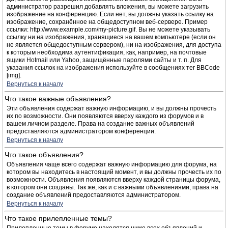
администратор разрешил добавлять вложения, вы можете загрузить
изображение на конференцию. Если нет, вы должны указать ссылку на
изображение, сохранённое на общедоступном веб-сервере. Пример
ссылки: http://www.example.com/my-picture.gif. Вы не можете указывать
ссылку ни на изображения, хранящиеся на вашем компьютере (если он
не является общедоступным сервером), ни на изображения, для доступа
к которым необходима аутентификация, как, например, на почтовые
ящики Hotmail или Yahoo, защищённые паролями сайты и т. п. Для
указания ссылок на изображения используйте в сообщениях тег BBCode
[img].
Вернуться к началу
Что такое важные объявления?
Эти объявления содержат важную информацию, и вы должны прочесть
их по возможности. Они появляются вверху каждого из форумов и в
вашем личном разделе. Права на создание важных объявлений
предоставляются администратором конференции.
Вернуться к началу
Что такое объявления?
Объявления чаще всего содержат важную информацию для форума, на
котором вы находитесь в настоящий момент, и вы должны прочесть их по
возможности. Объявления появляются вверху каждой страницы форума,
в котором они созданы. Так же, как и с важными объявлениями, права на
создание объявлений предоставляются администратором.
Вернуться к началу
Что такое прилепленные темы?