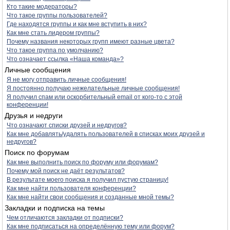
Кто такие модераторы?
Что такое группы пользователей?
Где находятся группы и как мне вступить в них?
Как мне стать лидером группы?
Почему названия некоторых групп имеют разные цвета?
Что такое группа по умолчанию?
Что означает ссылка «Наша команда»?
Личные сообщения
Я не могу отправить личные сообщения!
Я постоянно получаю нежелательные личные сообщения!
Я получил спам или оскорбительный email от кого-то с этой
конференции!
Друзья и недруги
Что означают списки друзей и недругов?
Как мне добавлять/удалять пользователей в списках моих друзей и
недругов?
Поиск по форумам
Как мне выполнить поиск по форуму или форумам?
Почему мой поиск не даёт результатов?
В результате моего поиска я получил пустую страницу!
Как мне найти пользователя конференции?
Как мне найти свои сообщения и созданные мной темы?
Закладки и подписка на темы
Чем отличаются закладки от подписки?
Как мне подписаться на определённую тему или форум?