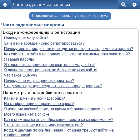
Часто задаваемые вопросы
Переключиться на полную версию форума
Часто задаваемые вопросы
Вход на конференцию и регистрация
Почему я не могу войти?
Зачем мне вообще нужно регистрироваться?
Почему мне периодически приходится повторять ввод имени и пароля?
Как сделать, чтобы я не появлялся в списке активных пользователей?
Я забыл пароль!
Я только что зарегистрировался, но не могу войти!
Я давно зарегистрирован, но больше не могу войти!
Что такое COPPA?
Почему я не могу зарегистрироваться?
Что делает функция «Удалить cookies конференции»?
Параметры и настройки пользователя
Как мне изменить мои настройки?
На конференции неправильное время!
Я изменил часовой пояс, но время всё равно неправильное!
Моего языка нет в списке!
Как я могу поместить изображение вместе со своим именем?
Что такое звание и как я могу изменить его?
Когда я щёлкаю по ссылке «email», от меня требуют войти на
конференцию!