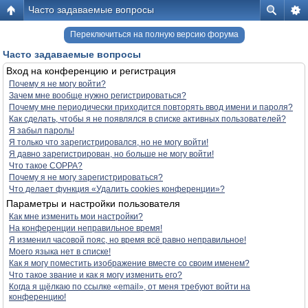
Часто задаваемые вопросы
Переключиться на полную версию форума
Часто задаваемые вопросы
Вход на конференцию и регистрация
Почему я не могу войти?
Зачем мне вообще нужно регистрироваться?
Почему мне периодически приходится повторять ввод имени и пароля?
Как сделать, чтобы я не появлялся в списке активных пользователей?
Я забыл пароль!
Я только что зарегистрировался, но не могу войти!
Я давно зарегистрирован, но больше не могу войти!
Что такое COPPA?
Почему я не могу зарегистрироваться?
Что делает функция «Удалить cookies конференции»?
Параметры и настройки пользователя
Как мне изменить мои настройки?
На конференции неправильное время!
Я изменил часовой пояс, но время всё равно неправильное!
Моего языка нет в списке!
Как я могу поместить изображение вместе со своим именем?
Что такое звание и как я могу изменить его?
Когда я щёлкаю по ссылке «email», от меня требуют войти на
конференцию!