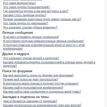
Кто такие модераторы?
Что такое группы пользователей?
Где находятся группы и как мне вступить в них?
Как мне стать лидером группы?
Почему названия некоторых групп имеют разные цвета?
Что такое группа по умолчанию?
Что означает ссылка «Наша команда»?
Личные сообщения
Я не могу отправить личные сообщения!
Я постоянно получаю нежелательные личные сообщения!
Я получил спам или оскорбительный email от кого-то с этой
конференции!
Друзья и недруги
Что означают списки друзей и недругов?
Как мне добавлять/удалять пользователей в списках моих друзей и
недругов?
Поиск по форумам
Как мне выполнить поиск по форуму или форумам?
Почему мой поиск не даёт результатов?
В результате моего поиска я получил пустую страницу!
Как мне найти пользователя конференции?
Как мне найти свои сообщения и созданные мной темы?
Закладки и подписка на темы
Чем отличаются закладки от подписки?
Как мне подписаться на определённую тему или форум?