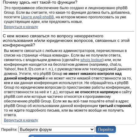
Почему здесь нет такой-то функции?
Это программное обеспечение было создано и лицензировано phpBB
Group. Если вы считаете, что какая-то функция должна быть добавлена,
посетите
Центр идей phpBB
, на котором можно проголосовать за уже
существующие идеи, или предложить новые.
Вернуться к началу
С кем можно связаться по вопросу некорректного
использования и/или юридических вопросов, связанных с этой
конференцией?
Вы можете связаться с любым из администраторов, перечисленных в
списке на странице «Наша команда». Если вы не получили ответа,
свяжитесь с владельцем домена (сделайте
whois lookup
) или, если
конференция находится на бесплатном домене (например, chat.ru,
Yahoo!, free.fr, f2s.com и т. п.), с руководством или техподдержкой данного
домена. Учтите, что phpBB Group
не имеет никакого контроля над
данной конференцией
и не может нести никакой ответственности за то,
кем и как данная конференция используется. Не обращайтесь к phpBB
Group по юридическим вопросам (о приостановке работы конференции,
ответственности за неё и т. д.), которые
не относятся напрямую
к сайту
phpBB.com или которые частично относятся к программному
обеспечению phpBB Group. Если же вы всё-таки пошлёте email в адрес
phpBB Group об использовании данной конференции
третьей стороной
,
то не ждите подробного письма, или вы можете вообще не получить
ответа.
Вернуться к началу
Перейти: