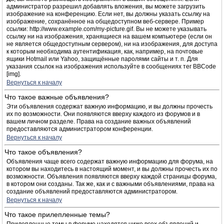
администратор разрешил добавлять вложения, вы можете загрузить
изображение на конференцию. Если нет, вы должны указать ссылку на
изображение, сохранённое на общедоступном веб-сервере. Пример
ссылки: http://www.example.com/my-picture.gif. Вы не можете указывать
ссылку ни на изображения, хранящиеся на вашем компьютере (если он
не является общедоступным сервером), ни на изображения, для доступа
к которым необходима аутентификация, как, например, на почтовые
ящики Hotmail или Yahoo, защищённые паролями сайты и т. п. Для
указания ссылок на изображения используйте в сообщениях тег BBCode
[img].
Вернуться к началу
Что такое важные объявления?
Эти объявления содержат важную информацию, и вы должны прочесть
их по возможности. Они появляются вверху каждого из форумов и в
вашем личном разделе. Права на создание важных объявлений
предоставляются администратором конференции.
Вернуться к началу
Что такое объявления?
Объявления чаще всего содержат важную информацию для форума, на
котором вы находитесь в настоящий момент, и вы должны прочесть их по
возможности. Объявления появляются вверху каждой страницы форума,
в котором они созданы. Так же, как и с важными объявлениями, права на
создание объявлений предоставляются администратором.
Вернуться к началу
Что такое прилепленные темы?