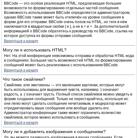
BBCode — это особая реализация HTML, предлагающая большие
возможности по форматированию отдельных частей сообщения.
Возможность использования BBCode определяется администратором,
однако BBCode также может быть отключён на уровне сообщения в
форме для его отправки. BBCode очень похож на HTML, но теги в нём
заключаются в квадратные скобки [ и ], а не в < и >. За дополнительной
информацией о BBCode обратитесь к руководству по BBCode, ссылка на
которое доступна из формы отправки сообщений.
Вернуться к началу
Могу ли я использовать HTML?
Нет. На этой конференции невозможны отправка и обработка HTML-кода
в сообщениях. Большая часть возможностей HTML по форматированию
сообщений может быть реализована с использованием BBCode.
Вернуться к началу
Что такое смайлики?
Смайлики, или эмотиконы — это маленькие картинки, которые могут
быть использованы для выражения чувств, например :) означает
радость, а :( означает грусть. Полный список смайликов можно увидеть в
форме создания сообщений. Только не перестарайтесь, используя их:
они легко могут сделать сообщение нечитаемым, и модератор может
отредактировать ваше сообщение или вообще удалить его.
Администратор конференции также может ограничить количество
смайликов, которое можно использовать в сообщении.
Вернуться к началу
Могу ли я добавлять изображения к сообщениям?
Да, вы можете размещать изображения в ваших сообщениях. Если