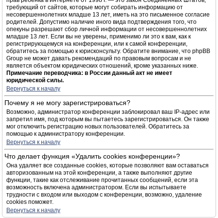
прав ребёнка в интернете от 1998 г. — это закон Соединённых Штатов,
требующий от сайтов, которые могут собирать информацию от
несовершеннолетних младше 13 лет, иметь на это письменное согласие
родителей. Допустимо наличие иного вида подтверждения того, что
опекуны разрешают сбор личной информации от несовершеннолетних
младше 13 лет. Если вы не уверены, применимо ли это к вам, как к
регистрирующемуся на конференции, или к самой конференции,
обратитесь за помощью к юрисконсульту. Обратите внимание, что phpBB
Group не может давать рекомендаций по правовым вопросам и не
является объектом юридических отношений, кроме указанных ниже.
Примечание переводчика: в России данный акт не имеет
юридической силы.
Вернуться к началу
Почему я не могу зарегистрироваться?
Возможно, администратор конференции заблокировал ваш IP-адрес или
запретил имя, под которым вы пытаетесь зарегистрироваться. Он также
мог отключить регистрацию новых пользователей. Обратитесь за
помощью к администратору конференции.
Вернуться к началу
Что делает функция «Удалить cookies конференции»?
Она удаляет все созданные cookies, которые позволяют вам оставаться
авторизованным на этой конференции, а также выполняют другие
функции, такие как отслеживание прочитанных сообщений, если эта
возможность включена администратором. Если вы испытываете
трудности с входом или выходом с конференции, возможно, удаление
cookies поможет.
Вернуться к началу