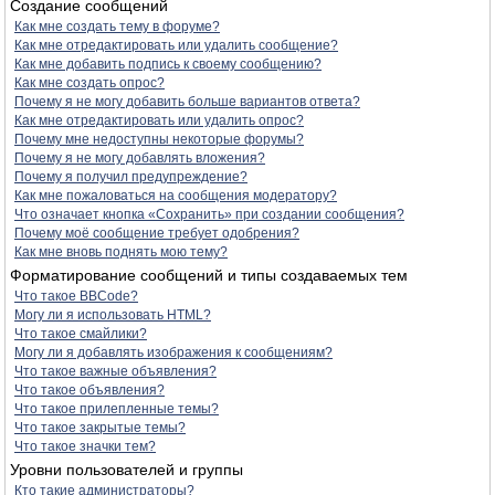
Создание сообщений
Как мне создать тему в форуме?
Как мне отредактировать или удалить сообщение?
Как мне добавить подпись к своему сообщению?
Как мне создать опрос?
Почему я не могу добавить больше вариантов ответа?
Как мне отредактировать или удалить опрос?
Почему мне недоступны некоторые форумы?
Почему я не могу добавлять вложения?
Почему я получил предупреждение?
Как мне пожаловаться на сообщения модератору?
Что означает кнопка «Сохранить» при создании сообщения?
Почему моё сообщение требует одобрения?
Как мне вновь поднять мою тему?
Форматирование сообщений и типы создаваемых тем
Что такое BBCode?
Могу ли я использовать HTML?
Что такое смайлики?
Могу ли я добавлять изображения к сообщениям?
Что такое важные объявления?
Что такое объявления?
Что такое прилепленные темы?
Что такое закрытые темы?
Что такое значки тем?
Уровни пользователей и группы
Кто такие администраторы?