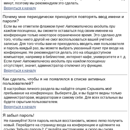
минут, поэтому мы рекомендуем это сделать.
Вернуться к началу
Почему мне периодически приходится повторять ввод имени и
пароля?
Если вы не отметили флажком пункт
Автоматически входить при
каждом посещении
, вы сможете оставаться под своим именем на
конференции только некоторое ограниченное время. Это сделано для
того, чтобы никто другой не смог воспользоваться вашей учётной
записью. Для того чтобы вам не приходилось вводить имя пользователя
и пароль каждый раз, вы можете выбрать указанный пункт при входе на
конференцию. Не рекомендуется делать это на общедоступном
компьютере, например в библиотеке, интернет-кафе, университете и т. д.
Если пункт
Автоматически входить при каждом посещении
отсутствует, значит, администратор отключил эту функцию.
Вернуться к началу
Как сделать, чтобы я не появлялся в списке активных
пользователей?
В настройках личного раздела вы найдёте опцию
Скрывать моё
пребывание на конференции
. Выберите
Да
, и вы будете видны только
администраторам, модераторам и самому себе. Для всех остальных вы
будете скрытым пользователем.
Вернуться к началу
Я забыл пароль!
Не паникуйте! Хотя пароль нельзя восстановить, можно легко получить
новый. Перейдите на страницу входа на конференцию и щёлкните на
ссылку
Забыли пароль?
. Следуйте инструкциям, и скоро вы снова