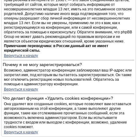
прав ребёнка в интернете от 1998 г. — это закон Соединённых Штатов,
требующий от сайтов, которые могут собирать информацию от
несовершеннолетних младше 13 лет, иметь на это письменное согласие
родителей. Допустимо наличие иного вида подтверждения того, что
опекуны разрешают сбор личной информации от несовершеннолетних
младше 13 лет. Если вы не уверены, применимо ли это к вам, как к
регистрирующемуся на конференции, или к самой конференции,
обратитесь за помощью к юрисконсульту. Обратите внимание, что phpBB
Group не может давать рекомендаций по правовым вопросам и не
является объектом юридических отношений, кроме указанных ниже.
Примечание переводчика: в России данный акт не имеет
юридической силы.
Вернуться к началу
Почему я не могу зарегистрироваться?
Возможно, администратор конференции заблокировал ваш IP-адрес или
запретил имя, под которым вы пытаетесь зарегистрироваться. Он также
мог отключить регистрацию новых пользователей. Обратитесь за
помощью к администратору конференции.
Вернуться к началу
Что делает функция «Удалить cookies конференции»?
Она удаляет все созданные cookies, которые позволяют вам оставаться
авторизованным на этой конференции, а также выполняют другие
функции, такие как отслеживание прочитанных сообщений, если эта
возможность включена администратором. Если вы испытываете
трудности с входом или выходом с конференции, возможно, удаление
cookies поможет.
Вернуться к началу