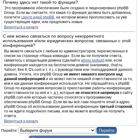
Почему здесь нет такой-то функции?
Это программное обеспечение было создано и лицензировано phpBB
Group. Если вы считаете, что какая-то функция должна быть добавлена,
посетите
Центр идей phpBB
, на котором можно проголосовать за уже
существующие идеи, или предложить новые.
Вернуться к началу
С кем можно связаться по вопросу некорректного
использования и/или юридических вопросов, связанных с этой
конференцией?
Вы можете связаться с любым из администраторов, перечисленных в
списке на странице «Наша команда». Если вы не получили ответа,
свяжитесь с владельцем домена (сделайте
whois lookup
) или, если
конференция находится на бесплатном домене (например, chat.ru,
Yahoo!, free.fr, f2s.com и т. п.), с руководством или техподдержкой данного
домена. Учтите, что phpBB Group
не имеет никакого контроля над
данной конференцией
и не может нести никакой ответственности за то,
кем и как данная конференция используется. Не обращайтесь к phpBB
Group по юридическим вопросам (о приостановке работы конференции,
ответственности за неё и т. д.), которые
не относятся напрямую
к сайту
phpBB.com или которые частично относятся к программному
обеспечению phpBB Group. Если же вы всё-таки пошлёте email в адрес
phpBB Group об использовании данной конференции
третьей стороной
,
то не ждите подробного письма, или вы можете вообще не получить
ответа.
Вернуться к началу
Перейти: