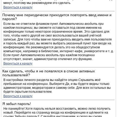
минут, поэтому мы рекомендуем это сделать.
Вернуться к началу
Почему мне периодически приходится повторять ввод имени и
пароля?
Если вы не отметили флажком пункт
Автоматически входить при
каждом посещении
, вы сможете оставаться под своим именем на
конференции только некоторое ограниченное время. Это сделано для
того, чтобы никто другой не смог воспользоваться вашей учётной
записью. Для того чтобы вам не приходилось вводить имя пользователя
и пароль каждый раз, вы можете выбрать указанный пункт при входе на
конференцию. Не рекомендуется делать это на общедоступном
компьютере, например в библиотеке, интернет-кафе, университете и т. д.
Если пункт
Автоматически входить при каждом посещении
отсутствует, значит, администратор отключил эту функцию.
Вернуться к началу
Как сделать, чтобы я не появлялся в списке активных
пользователей?
В настройках личного раздела вы найдёте опцию
Скрывать моё
пребывание на конференции
. Выберите
Да
, и вы будете видны только
администраторам, модераторам и самому себе. Для всех остальных вы
будете скрытым пользователем.
Вернуться к началу
Я забыл пароль!
Не паникуйте! Хотя пароль нельзя восстановить, можно легко получить
новый. Перейдите на страницу входа на конференцию и щёлкните на
ссылку
Забыли пароль?
. Следуйте инструкциям, и скоро вы снова