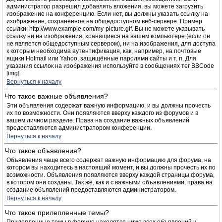
администратор разрешил добавлять вложения, вы можете загрузить
изображение на конференцию. Если нет, вы должны указать ссылку на
изображение, сохранённое на общедоступном веб-сервере. Пример
ссылки: http://www.example.com/my-picture.gif. Вы не можете указывать
ссылку ни на изображения, хранящиеся на вашем компьютере (если он
не является общедоступным сервером), ни на изображения, для доступа
к которым необходима аутентификация, как, например, на почтовые
ящики Hotmail или Yahoo, защищённые паролями сайты и т. п. Для
указания ссылок на изображения используйте в сообщениях тег BBCode
[img].
Вернуться к началу
Что такое важные объявления?
Эти объявления содержат важную информацию, и вы должны прочесть
их по возможности. Они появляются вверху каждого из форумов и в
вашем личном разделе. Права на создание важных объявлений
предоставляются администратором конференции.
Вернуться к началу
Что такое объявления?
Объявления чаще всего содержат важную информацию для форума, на
котором вы находитесь в настоящий момент, и вы должны прочесть их по
возможности. Объявления появляются вверху каждой страницы форума,
в котором они созданы. Так же, как и с важными объявлениями, права на
создание объявлений предоставляются администратором.
Вернуться к началу
Что такое прилепленные темы?