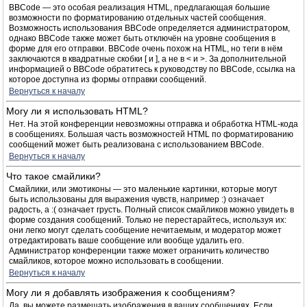
BBCode — это особая реализация HTML, предлагающая большие
возможности по форматированию отдельных частей сообщения.
Возможность использования BBCode определяется администратором,
однако BBCode также может быть отключён на уровне сообщения в
форме для его отправки. BBCode очень похож на HTML, но теги в нём
заключаются в квадратные скобки [ и ], а не в < и >. За дополнительной
информацией о BBCode обратитесь к руководству по BBCode, ссылка на
которое доступна из формы отправки сообщений.
Вернуться к началу
Могу ли я использовать HTML?
Нет. На этой конференции невозможны отправка и обработка HTML-кода
в сообщениях. Большая часть возможностей HTML по форматированию
сообщений может быть реализована с использованием BBCode.
Вернуться к началу
Что такое смайлики?
Смайлики, или эмотиконы — это маленькие картинки, которые могут
быть использованы для выражения чувств, например :) означает
радость, а :( означает грусть. Полный список смайликов можно увидеть в
форме создания сообщений. Только не перестарайтесь, используя их:
они легко могут сделать сообщение нечитаемым, и модератор может
отредактировать ваше сообщение или вообще удалить его.
Администратор конференции также может ограничить количество
смайликов, которое можно использовать в сообщении.
Вернуться к началу
Могу ли я добавлять изображения к сообщениям?
Да, вы можете размещать изображения в ваших сообщениях. Если