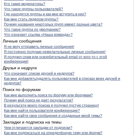
Кто такие модераторы?
Что такое группы пользователей?
Где находятся группы и как мне вступить в них?
Как мне стать лидером группы?
Почему названия некоторых групп имеют разные цвета?
Что такое группа по умолчанию?
Что означает ссылка «Наша команда»?
Личные сообщения
Я не могу отправить личные сообщения!
Я постоянно получаю нежелательные личные сообщения!
Я получил спам или оскорбительный email от кого-то с этой
конференции!
Друзья и недруги
Что означают списки друзей и недругов?
Как мне добавлять/удалять пользователей в списках моих друзей и
недругов?
Поиск по форумам
Как мне выполнить поиск по форуму или форумам?
Почему мой поиск не даёт результатов?
В результате моего поиска я получил пустую страницу!
Как мне найти пользователя конференции?
Как мне найти свои сообщения и созданные мной темы?
Закладки и подписка на темы
Чем отличаются закладки от подписки?
Как мне подписаться на определённую тему или форум?