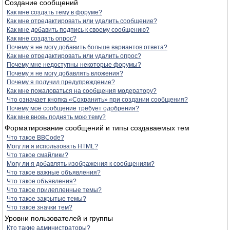
Создание сообщений
Как мне создать тему в форуме?
Как мне отредактировать или удалить сообщение?
Как мне добавить подпись к своему сообщению?
Как мне создать опрос?
Почему я не могу добавить больше вариантов ответа?
Как мне отредактировать или удалить опрос?
Почему мне недоступны некоторые форумы?
Почему я не могу добавлять вложения?
Почему я получил предупреждение?
Как мне пожаловаться на сообщения модератору?
Что означает кнопка «Сохранить» при создании сообщения?
Почему моё сообщение требует одобрения?
Как мне вновь поднять мою тему?
Форматирование сообщений и типы создаваемых тем
Что такое BBCode?
Могу ли я использовать HTML?
Что такое смайлики?
Могу ли я добавлять изображения к сообщениям?
Что такое важные объявления?
Что такое объявления?
Что такое прилепленные темы?
Что такое закрытые темы?
Что такое значки тем?
Уровни пользователей и группы
Кто такие администраторы?