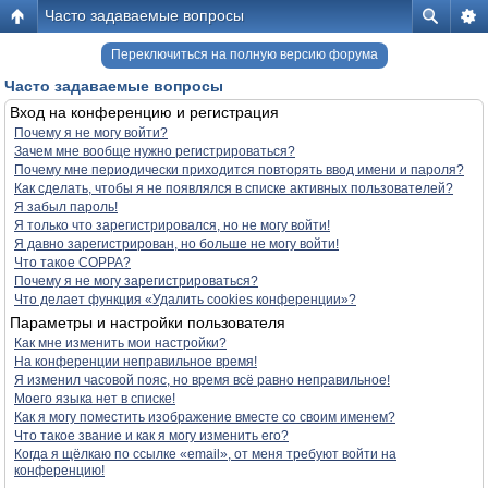
Часто задаваемые вопросы
Переключиться на полную версию форума
Часто задаваемые вопросы
Вход на конференцию и регистрация
Почему я не могу войти?
Зачем мне вообще нужно регистрироваться?
Почему мне периодически приходится повторять ввод имени и пароля?
Как сделать, чтобы я не появлялся в списке активных пользователей?
Я забыл пароль!
Я только что зарегистрировался, но не могу войти!
Я давно зарегистрирован, но больше не могу войти!
Что такое COPPA?
Почему я не могу зарегистрироваться?
Что делает функция «Удалить cookies конференции»?
Параметры и настройки пользователя
Как мне изменить мои настройки?
На конференции неправильное время!
Я изменил часовой пояс, но время всё равно неправильное!
Моего языка нет в списке!
Как я могу поместить изображение вместе со своим именем?
Что такое звание и как я могу изменить его?
Когда я щёлкаю по ссылке «email», от меня требуют войти на
конференцию!