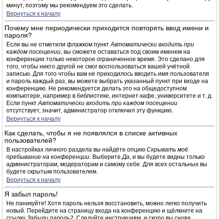
минут, поэтому мы рекомендуем это сделать.
Вернуться к началу
Почему мне периодически приходится повторять ввод имени и
пароля?
Если вы не отметили флажком пункт
Автоматически входить при
каждом посещении
, вы сможете оставаться под своим именем на
конференции только некоторое ограниченное время. Это сделано для
того, чтобы никто другой не смог воспользоваться вашей учётной
записью. Для того чтобы вам не приходилось вводить имя пользователя
и пароль каждый раз, вы можете выбрать указанный пункт при входе на
конференцию. Не рекомендуется делать это на общедоступном
компьютере, например в библиотеке, интернет-кафе, университете и т. д.
Если пункт
Автоматически входить при каждом посещении
отсутствует, значит, администратор отключил эту функцию.
Вернуться к началу
Как сделать, чтобы я не появлялся в списке активных
пользователей?
В настройках личного раздела вы найдёте опцию
Скрывать моё
пребывание на конференции
. Выберите
Да
, и вы будете видны только
администраторам, модераторам и самому себе. Для всех остальных вы
будете скрытым пользователем.
Вернуться к началу
Я забыл пароль!
Не паникуйте! Хотя пароль нельзя восстановить, можно легко получить
новый. Перейдите на страницу входа на конференцию и щёлкните на
ссылку
Забыли пароль?
. Следуйте инструкциям, и скоро вы снова