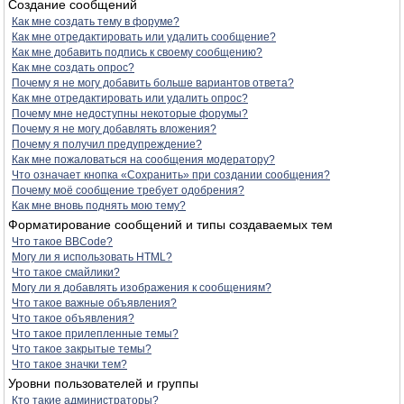
Создание сообщений
Как мне создать тему в форуме?
Как мне отредактировать или удалить сообщение?
Как мне добавить подпись к своему сообщению?
Как мне создать опрос?
Почему я не могу добавить больше вариантов ответа?
Как мне отредактировать или удалить опрос?
Почему мне недоступны некоторые форумы?
Почему я не могу добавлять вложения?
Почему я получил предупреждение?
Как мне пожаловаться на сообщения модератору?
Что означает кнопка «Сохранить» при создании сообщения?
Почему моё сообщение требует одобрения?
Как мне вновь поднять мою тему?
Форматирование сообщений и типы создаваемых тем
Что такое BBCode?
Могу ли я использовать HTML?
Что такое смайлики?
Могу ли я добавлять изображения к сообщениям?
Что такое важные объявления?
Что такое объявления?
Что такое прилепленные темы?
Что такое закрытые темы?
Что такое значки тем?
Уровни пользователей и группы
Кто такие администраторы?