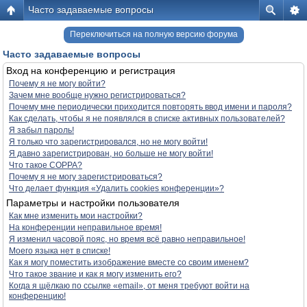
Часто задаваемые вопросы
Переключиться на полную версию форума
Часто задаваемые вопросы
Вход на конференцию и регистрация
Почему я не могу войти?
Зачем мне вообще нужно регистрироваться?
Почему мне периодически приходится повторять ввод имени и пароля?
Как сделать, чтобы я не появлялся в списке активных пользователей?
Я забыл пароль!
Я только что зарегистрировался, но не могу войти!
Я давно зарегистрирован, но больше не могу войти!
Что такое COPPA?
Почему я не могу зарегистрироваться?
Что делает функция «Удалить cookies конференции»?
Параметры и настройки пользователя
Как мне изменить мои настройки?
На конференции неправильное время!
Я изменил часовой пояс, но время всё равно неправильное!
Моего языка нет в списке!
Как я могу поместить изображение вместе со своим именем?
Что такое звание и как я могу изменить его?
Когда я щёлкаю по ссылке «email», от меня требуют войти на
конференцию!