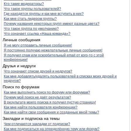
Кто такие модераторы?
Что такое группы пользователей?
Где находятся группы и как мне вступить в них?
Как мне стать лидером группы?
Почему названия некоторых групп имеют разные цвета?
Что такое группа по умолчанию?
Что означает ссылка «Наша команда»?
Личные сообщения
Я не могу отправить личные сообщения!
Я постоянно получаю нежелательные личные сообщения!
Я получил спам или оскорбительный email от кого-то с этой
конференции!
Друзья и недруги
Что означают списки друзей и недругов?
Как мне добавлять/удалять пользователей в списках моих друзей и
недругов?
Поиск по форумам
Как мне выполнить поиск по форуму или форумам?
Почему мой поиск не даёт результатов?
В результате моего поиска я получил пустую страницу!
Как мне найти пользователя конференции?
Как мне найти свои сообщения и созданные мной темы?
Закладки и подписка на темы
Чем отличаются закладки от подписки?
Как мне подписаться на определённую тему или форум?