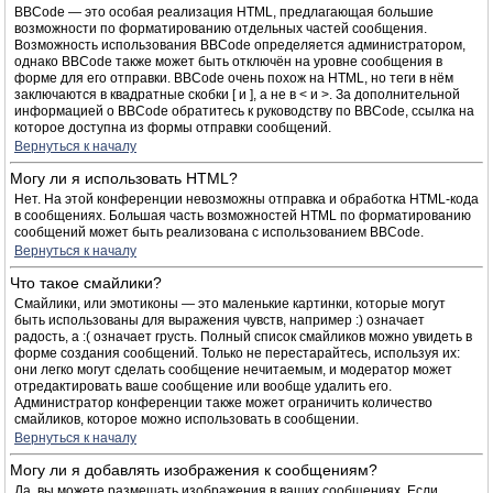
BBCode — это особая реализация HTML, предлагающая большие
возможности по форматированию отдельных частей сообщения.
Возможность использования BBCode определяется администратором,
однако BBCode также может быть отключён на уровне сообщения в
форме для его отправки. BBCode очень похож на HTML, но теги в нём
заключаются в квадратные скобки [ и ], а не в < и >. За дополнительной
информацией о BBCode обратитесь к руководству по BBCode, ссылка на
которое доступна из формы отправки сообщений.
Вернуться к началу
Могу ли я использовать HTML?
Нет. На этой конференции невозможны отправка и обработка HTML-кода
в сообщениях. Большая часть возможностей HTML по форматированию
сообщений может быть реализована с использованием BBCode.
Вернуться к началу
Что такое смайлики?
Смайлики, или эмотиконы — это маленькие картинки, которые могут
быть использованы для выражения чувств, например :) означает
радость, а :( означает грусть. Полный список смайликов можно увидеть в
форме создания сообщений. Только не перестарайтесь, используя их:
они легко могут сделать сообщение нечитаемым, и модератор может
отредактировать ваше сообщение или вообще удалить его.
Администратор конференции также может ограничить количество
смайликов, которое можно использовать в сообщении.
Вернуться к началу
Могу ли я добавлять изображения к сообщениям?
Да, вы можете размещать изображения в ваших сообщениях. Если