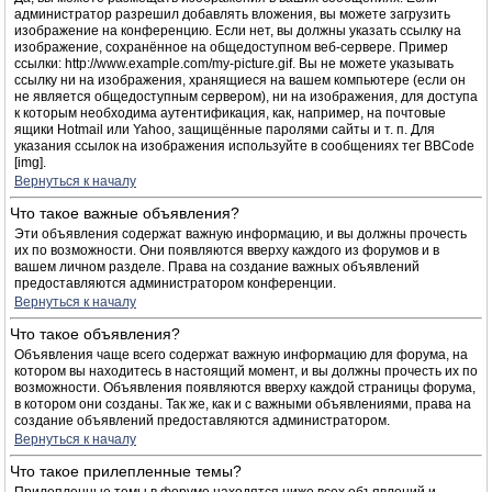
администратор разрешил добавлять вложения, вы можете загрузить
изображение на конференцию. Если нет, вы должны указать ссылку на
изображение, сохранённое на общедоступном веб-сервере. Пример
ссылки: http://www.example.com/my-picture.gif. Вы не можете указывать
ссылку ни на изображения, хранящиеся на вашем компьютере (если он
не является общедоступным сервером), ни на изображения, для доступа
к которым необходима аутентификация, как, например, на почтовые
ящики Hotmail или Yahoo, защищённые паролями сайты и т. п. Для
указания ссылок на изображения используйте в сообщениях тег BBCode
[img].
Вернуться к началу
Что такое важные объявления?
Эти объявления содержат важную информацию, и вы должны прочесть
их по возможности. Они появляются вверху каждого из форумов и в
вашем личном разделе. Права на создание важных объявлений
предоставляются администратором конференции.
Вернуться к началу
Что такое объявления?
Объявления чаще всего содержат важную информацию для форума, на
котором вы находитесь в настоящий момент, и вы должны прочесть их по
возможности. Объявления появляются вверху каждой страницы форума,
в котором они созданы. Так же, как и с важными объявлениями, права на
создание объявлений предоставляются администратором.
Вернуться к началу
Что такое прилепленные темы?