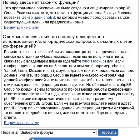
Почему здесь нет такой-то функции?
Это программное обеспечение было создано и лицензировано phpBB
Group. Если вы считаете, что какая-то функция должна быть добавлена,
посетите
Центр идей phpBB
, на котором можно проголосовать за уже
существующие идеи, или предложить новые.
Вернуться к началу
С кем можно связаться по вопросу некорректного
использования и/или юридических вопросов, связанных с этой
конференцией?
Вы можете связаться с любым из администраторов, перечисленных в
списке на странице «Наша команда». Если вы не получили ответа,
свяжитесь с владельцем домена (сделайте
whois lookup
) или, если
конференция находится на бесплатном домене (например, chat.ru,
Yahoo!, free.fr, f2s.com и т. п.), с руководством или техподдержкой данного
домена. Учтите, что phpBB Group
не имеет никакого контроля над
данной конференцией
и не может нести никакой ответственности за то,
кем и как данная конференция используется. Не обращайтесь к phpBB
Group по юридическим вопросам (о приостановке работы конференции,
ответственности за неё и т. д.), которые
не относятся напрямую
к сайту
phpBB.com или которые частично относятся к программному
обеспечению phpBB Group. Если же вы всё-таки пошлёте email в адрес
phpBB Group об использовании данной конференции
третьей стороной
,
то не ждите подробного письма, или вы можете вообще не получить
ответа.
Вернуться к началу
Перейти: