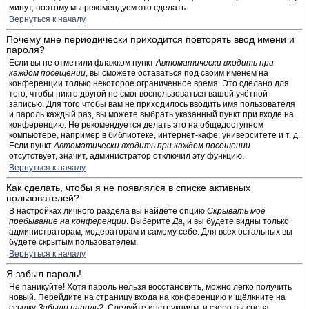
минут, поэтому мы рекомендуем это сделать.
Вернуться к началу
Почему мне периодически приходится повторять ввод имени и
пароля?
Если вы не отметили флажком пункт
Автоматически входить при
каждом посещении
, вы сможете оставаться под своим именем на
конференции только некоторое ограниченное время. Это сделано для
того, чтобы никто другой не смог воспользоваться вашей учётной
записью. Для того чтобы вам не приходилось вводить имя пользователя
и пароль каждый раз, вы можете выбрать указанный пункт при входе на
конференцию. Не рекомендуется делать это на общедоступном
компьютере, например в библиотеке, интернет-кафе, университете и т. д.
Если пункт
Автоматически входить при каждом посещении
отсутствует, значит, администратор отключил эту функцию.
Вернуться к началу
Как сделать, чтобы я не появлялся в списке активных
пользователей?
В настройках личного раздела вы найдёте опцию
Скрывать моё
пребывание на конференции
. Выберите
Да
, и вы будете видны только
администраторам, модераторам и самому себе. Для всех остальных вы
будете скрытым пользователем.
Вернуться к началу
Я забыл пароль!
Не паникуйте! Хотя пароль нельзя восстановить, можно легко получить
новый. Перейдите на страницу входа на конференцию и щёлкните на
ссылку
Забыли пароль?
. Следуйте инструкциям, и скоро вы снова