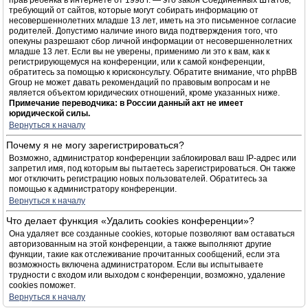
прав ребёнка в интернете от 1998 г. — это закон Соединённых Штатов,
требующий от сайтов, которые могут собирать информацию от
несовершеннолетних младше 13 лет, иметь на это письменное согласие
родителей. Допустимо наличие иного вида подтверждения того, что
опекуны разрешают сбор личной информации от несовершеннолетних
младше 13 лет. Если вы не уверены, применимо ли это к вам, как к
регистрирующемуся на конференции, или к самой конференции,
обратитесь за помощью к юрисконсульту. Обратите внимание, что phpBB
Group не может давать рекомендаций по правовым вопросам и не
является объектом юридических отношений, кроме указанных ниже.
Примечание переводчика: в России данный акт не имеет
юридической силы.
Вернуться к началу
Почему я не могу зарегистрироваться?
Возможно, администратор конференции заблокировал ваш IP-адрес или
запретил имя, под которым вы пытаетесь зарегистрироваться. Он также
мог отключить регистрацию новых пользователей. Обратитесь за
помощью к администратору конференции.
Вернуться к началу
Что делает функция «Удалить cookies конференции»?
Она удаляет все созданные cookies, которые позволяют вам оставаться
авторизованным на этой конференции, а также выполняют другие
функции, такие как отслеживание прочитанных сообщений, если эта
возможность включена администратором. Если вы испытываете
трудности с входом или выходом с конференции, возможно, удаление
cookies поможет.
Вернуться к началу