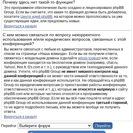
Почему здесь нет такой-то функции?
Это программное обеспечение было создано и лицензировано phpBB
Group. Если вы считаете, что какая-то функция должна быть добавлена,
посетите
Центр идей phpBB
, на котором можно проголосовать за уже
существующие идеи, или предложить новые.
Вернуться к началу
С кем можно связаться по вопросу некорректного
использования и/или юридических вопросов, связанных с этой
конференцией?
Вы можете связаться с любым из администраторов, перечисленных в
списке на странице «Наша команда». Если вы не получили ответа,
свяжитесь с владельцем домена (сделайте
whois lookup
) или, если
конференция находится на бесплатном домене (например, chat.ru,
Yahoo!, free.fr, f2s.com и т. п.), с руководством или техподдержкой данного
домена. Учтите, что phpBB Group
не имеет никакого контроля над
данной конференцией
и не может нести никакой ответственности за то,
кем и как данная конференция используется. Не обращайтесь к phpBB
Group по юридическим вопросам (о приостановке работы конференции,
ответственности за неё и т. д.), которые
не относятся напрямую
к сайту
phpBB.com или которые частично относятся к программному
обеспечению phpBB Group. Если же вы всё-таки пошлёте email в адрес
phpBB Group об использовании данной конференции
третьей стороной
,
то не ждите подробного письма, или вы можете вообще не получить
ответа.
Вернуться к началу
Перейти: