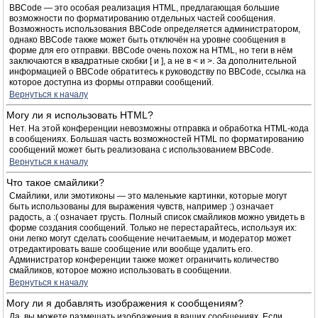
BBCode — это особая реализация HTML, предлагающая большие
возможности по форматированию отдельных частей сообщения.
Возможность использования BBCode определяется администратором,
однако BBCode также может быть отключён на уровне сообщения в
форме для его отправки. BBCode очень похож на HTML, но теги в нём
заключаются в квадратные скобки [ и ], а не в < и >. За дополнительной
информацией о BBCode обратитесь к руководству по BBCode, ссылка на
которое доступна из формы отправки сообщений.
Вернуться к началу
Могу ли я использовать HTML?
Нет. На этой конференции невозможны отправка и обработка HTML-кода
в сообщениях. Большая часть возможностей HTML по форматированию
сообщений может быть реализована с использованием BBCode.
Вернуться к началу
Что такое смайлики?
Смайлики, или эмотиконы — это маленькие картинки, которые могут
быть использованы для выражения чувств, например :) означает
радость, а :( означает грусть. Полный список смайликов можно увидеть в
форме создания сообщений. Только не перестарайтесь, используя их:
они легко могут сделать сообщение нечитаемым, и модератор может
отредактировать ваше сообщение или вообще удалить его.
Администратор конференции также может ограничить количество
смайликов, которое можно использовать в сообщении.
Вернуться к началу
Могу ли я добавлять изображения к сообщениям?
Да, вы можете размещать изображения в ваших сообщениях. Если