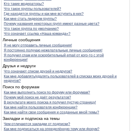
Кто такие модераторы?
Что такое группы пользователей?
Где находятся группы и как мне вступить в них?
Как мне стать лидером группы?
Почему названия некоторых групп имеют разные цвета?
Что такое группа по умолчанию?
Что означает ссылка «Наша команда»?
Личные сообщения
Я не могу отправить личные сообщения!
Я постоянно получаю нежелательные личные сообщения!
Я получил спам или оскорбительный email от кого-то с этой
конференции!
Друзья и недруги
Что означают списки друзей и недругов?
Как мне добавлять/удалять пользователей в списках моих друзей и
недругов?
Поиск по форумам
Как мне выполнить поиск по форуму или форумам?
Почему мой поиск не даёт результатов?
В результате моего поиска я получил пустую страницу!
Как мне найти пользователя конференции?
Как мне найти свои сообщения и созданные мной темы?
Закладки и подписка на темы
Чем отличаются закладки от подписки?
Как мне подписаться на определённую тему или форум?