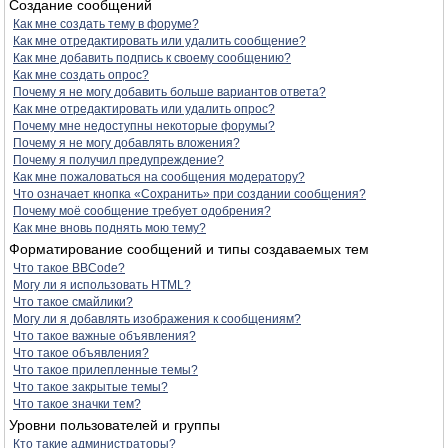
Создание сообщений
Как мне создать тему в форуме?
Как мне отредактировать или удалить сообщение?
Как мне добавить подпись к своему сообщению?
Как мне создать опрос?
Почему я не могу добавить больше вариантов ответа?
Как мне отредактировать или удалить опрос?
Почему мне недоступны некоторые форумы?
Почему я не могу добавлять вложения?
Почему я получил предупреждение?
Как мне пожаловаться на сообщения модератору?
Что означает кнопка «Сохранить» при создании сообщения?
Почему моё сообщение требует одобрения?
Как мне вновь поднять мою тему?
Форматирование сообщений и типы создаваемых тем
Что такое BBCode?
Могу ли я использовать HTML?
Что такое смайлики?
Могу ли я добавлять изображения к сообщениям?
Что такое важные объявления?
Что такое объявления?
Что такое прилепленные темы?
Что такое закрытые темы?
Что такое значки тем?
Уровни пользователей и группы
Кто такие администраторы?