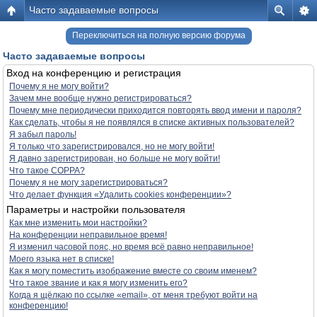
Часто задаваемые вопросы
Переключиться на полную версию форума
Часто задаваемые вопросы
Вход на конференцию и регистрация
Почему я не могу войти?
Зачем мне вообще нужно регистрироваться?
Почему мне периодически приходится повторять ввод имени и пароля?
Как сделать, чтобы я не появлялся в списке активных пользователей?
Я забыл пароль!
Я только что зарегистрировался, но не могу войти!
Я давно зарегистрирован, но больше не могу войти!
Что такое COPPA?
Почему я не могу зарегистрироваться?
Что делает функция «Удалить cookies конференции»?
Параметры и настройки пользователя
Как мне изменить мои настройки?
На конференции неправильное время!
Я изменил часовой пояс, но время всё равно неправильное!
Моего языка нет в списке!
Как я могу поместить изображение вместе со своим именем?
Что такое звание и как я могу изменить его?
Когда я щёлкаю по ссылке «email», от меня требуют войти на
конференцию!