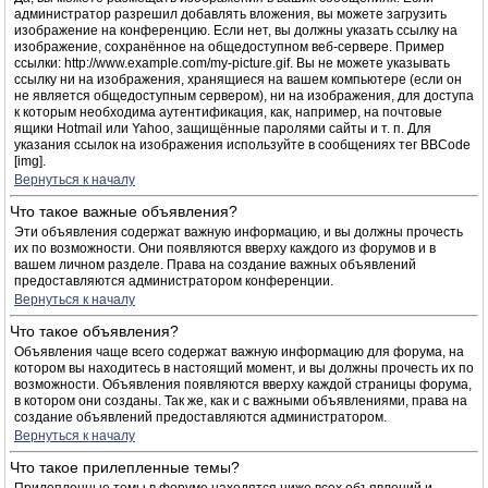
администратор разрешил добавлять вложения, вы можете загрузить
изображение на конференцию. Если нет, вы должны указать ссылку на
изображение, сохранённое на общедоступном веб-сервере. Пример
ссылки: http://www.example.com/my-picture.gif. Вы не можете указывать
ссылку ни на изображения, хранящиеся на вашем компьютере (если он
не является общедоступным сервером), ни на изображения, для доступа
к которым необходима аутентификация, как, например, на почтовые
ящики Hotmail или Yahoo, защищённые паролями сайты и т. п. Для
указания ссылок на изображения используйте в сообщениях тег BBCode
[img].
Вернуться к началу
Что такое важные объявления?
Эти объявления содержат важную информацию, и вы должны прочесть
их по возможности. Они появляются вверху каждого из форумов и в
вашем личном разделе. Права на создание важных объявлений
предоставляются администратором конференции.
Вернуться к началу
Что такое объявления?
Объявления чаще всего содержат важную информацию для форума, на
котором вы находитесь в настоящий момент, и вы должны прочесть их по
возможности. Объявления появляются вверху каждой страницы форума,
в котором они созданы. Так же, как и с важными объявлениями, права на
создание объявлений предоставляются администратором.
Вернуться к началу
Что такое прилепленные темы?