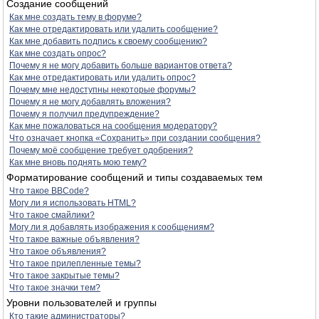
Создание сообщений
Как мне создать тему в форуме?
Как мне отредактировать или удалить сообщение?
Как мне добавить подпись к своему сообщению?
Как мне создать опрос?
Почему я не могу добавить больше вариантов ответа?
Как мне отредактировать или удалить опрос?
Почему мне недоступны некоторые форумы?
Почему я не могу добавлять вложения?
Почему я получил предупреждение?
Как мне пожаловаться на сообщения модератору?
Что означает кнопка «Сохранить» при создании сообщения?
Почему моё сообщение требует одобрения?
Как мне вновь поднять мою тему?
Форматирование сообщений и типы создаваемых тем
Что такое BBCode?
Могу ли я использовать HTML?
Что такое смайлики?
Могу ли я добавлять изображения к сообщениям?
Что такое важные объявления?
Что такое объявления?
Что такое прилепленные темы?
Что такое закрытые темы?
Что такое значки тем?
Уровни пользователей и группы
Кто такие администраторы?