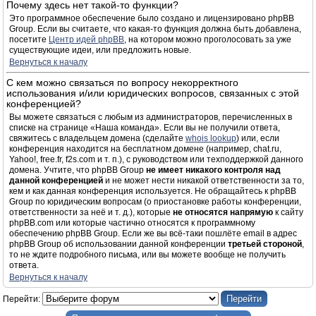
Почему здесь нет такой-то функции?
Это программное обеспечение было создано и лицензировано phpBB
Group. Если вы считаете, что какая-то функция должна быть добавлена,
посетите
Центр идей phpBB
, на котором можно проголосовать за уже
существующие идеи, или предложить новые.
Вернуться к началу
С кем можно связаться по вопросу некорректного
использования и/или юридических вопросов, связанных с этой
конференцией?
Вы можете связаться с любым из администраторов, перечисленных в
списке на странице «Наша команда». Если вы не получили ответа,
свяжитесь с владельцем домена (сделайте
whois lookup
) или, если
конференция находится на бесплатном домене (например, chat.ru,
Yahoo!, free.fr, f2s.com и т. п.), с руководством или техподдержкой данного
домена. Учтите, что phpBB Group
не имеет никакого контроля над
данной конференцией
и не может нести никакой ответственности за то,
кем и как данная конференция используется. Не обращайтесь к phpBB
Group по юридическим вопросам (о приостановке работы конференции,
ответственности за неё и т. д.), которые
не относятся напрямую
к сайту
phpBB.com или которые частично относятся к программному
обеспечению phpBB Group. Если же вы всё-таки пошлёте email в адрес
phpBB Group об использовании данной конференции
третьей стороной
,
то не ждите подробного письма, или вы можете вообще не получить
ответа.
Вернуться к началу
Перейти: