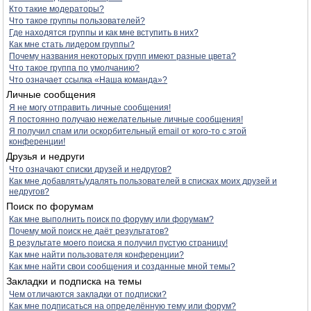
Кто такие модераторы?
Что такое группы пользователей?
Где находятся группы и как мне вступить в них?
Как мне стать лидером группы?
Почему названия некоторых групп имеют разные цвета?
Что такое группа по умолчанию?
Что означает ссылка «Наша команда»?
Личные сообщения
Я не могу отправить личные сообщения!
Я постоянно получаю нежелательные личные сообщения!
Я получил спам или оскорбительный email от кого-то с этой
конференции!
Друзья и недруги
Что означают списки друзей и недругов?
Как мне добавлять/удалять пользователей в списках моих друзей и
недругов?
Поиск по форумам
Как мне выполнить поиск по форуму или форумам?
Почему мой поиск не даёт результатов?
В результате моего поиска я получил пустую страницу!
Как мне найти пользователя конференции?
Как мне найти свои сообщения и созданные мной темы?
Закладки и подписка на темы
Чем отличаются закладки от подписки?
Как мне подписаться на определённую тему или форум?