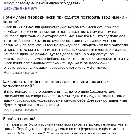
минут, поэтому мы рекомендуем это сделать.
Вернуться к началу
Почему мне периодически приходится повторять ввод имени и
пароля?
Если вы не отметили флажком пункт
Автоматически входить при
каждом посещении
, вы сможете оставаться под своим именем на
конференции только некоторое ограниченное время. Это сделано для
того, чтобы никто другой не смог воспользоваться вашей учётной
записью. Для того чтобы вам не приходилось вводить имя пользователя
и пароль каждый раз, вы можете выбрать указанный пункт при входе на
конференцию. Не рекомендуется делать это на общедоступном
компьютере, например в библиотеке, интернет-кафе, университете и т. д.
Если пункт
Автоматически входить при каждом посещении
отсутствует, значит, администратор отключил эту функцию.
Вернуться к началу
Как сделать, чтобы я не появлялся в списке активных
пользователей?
В настройках личного раздела вы найдёте опцию
Скрывать моё
пребывание на конференции
. Выберите
Да
, и вы будете видны только
администраторам, модераторам и самому себе. Для всех остальных вы
будете скрытым пользователем.
Вернуться к началу
Я забыл пароль!
Не паникуйте! Хотя пароль нельзя восстановить, можно легко получить
новый. Перейдите на страницу входа на конференцию и щёлкните на
ссылку
Забыли пароль?
. Следуйте инструкциям, и скоро вы снова