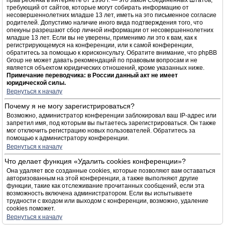
прав ребёнка в интернете от 1998 г. — это закон Соединённых Штатов,
требующий от сайтов, которые могут собирать информацию от
несовершеннолетних младше 13 лет, иметь на это письменное согласие
родителей. Допустимо наличие иного вида подтверждения того, что
опекуны разрешают сбор личной информации от несовершеннолетних
младше 13 лет. Если вы не уверены, применимо ли это к вам, как к
регистрирующемуся на конференции, или к самой конференции,
обратитесь за помощью к юрисконсульту. Обратите внимание, что phpBB
Group не может давать рекомендаций по правовым вопросам и не
является объектом юридических отношений, кроме указанных ниже.
Примечание переводчика: в России данный акт не имеет
юридической силы.
Вернуться к началу
Почему я не могу зарегистрироваться?
Возможно, администратор конференции заблокировал ваш IP-адрес или
запретил имя, под которым вы пытаетесь зарегистрироваться. Он также
мог отключить регистрацию новых пользователей. Обратитесь за
помощью к администратору конференции.
Вернуться к началу
Что делает функция «Удалить cookies конференции»?
Она удаляет все созданные cookies, которые позволяют вам оставаться
авторизованным на этой конференции, а также выполняют другие
функции, такие как отслеживание прочитанных сообщений, если эта
возможность включена администратором. Если вы испытываете
трудности с входом или выходом с конференции, возможно, удаление
cookies поможет.
Вернуться к началу