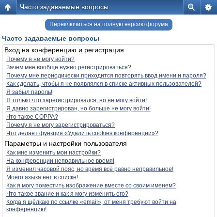
Часто задаваемые вопросы
Переключиться на полную версию форума
Часто задаваемые вопросы
Вход на конференцию и регистрация
Почему я не могу войти?
Зачем мне вообще нужно регистрироваться?
Почему мне периодически приходится повторять ввод имени и пароля?
Как сделать, чтобы я не появлялся в списке активных пользователей?
Я забыл пароль!
Я только что зарегистрировался, но не могу войти!
Я давно зарегистрирован, но больше не могу войти!
Что такое COPPA?
Почему я не могу зарегистрироваться?
Что делает функция «Удалить cookies конференции»?
Параметры и настройки пользователя
Как мне изменить мои настройки?
На конференции неправильное время!
Я изменил часовой пояс, но время всё равно неправильное!
Моего языка нет в списке!
Как я могу поместить изображение вместе со своим именем?
Что такое звание и как я могу изменить его?
Когда я щёлкаю по ссылке «email», от меня требуют войти на
конференцию!