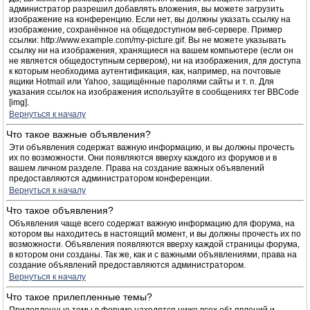
администратор разрешил добавлять вложения, вы можете загрузить
изображение на конференцию. Если нет, вы должны указать ссылку на
изображение, сохранённое на общедоступном веб-сервере. Пример
ссылки: http://www.example.com/my-picture.gif. Вы не можете указывать
ссылку ни на изображения, хранящиеся на вашем компьютере (если он
не является общедоступным сервером), ни на изображения, для доступа
к которым необходима аутентификация, как, например, на почтовые
ящики Hotmail или Yahoo, защищённые паролями сайты и т. п. Для
указания ссылок на изображения используйте в сообщениях тег BBCode
[img].
Вернуться к началу
Что такое важные объявления?
Эти объявления содержат важную информацию, и вы должны прочесть
их по возможности. Они появляются вверху каждого из форумов и в
вашем личном разделе. Права на создание важных объявлений
предоставляются администратором конференции.
Вернуться к началу
Что такое объявления?
Объявления чаще всего содержат важную информацию для форума, на
котором вы находитесь в настоящий момент, и вы должны прочесть их по
возможности. Объявления появляются вверху каждой страницы форума,
в котором они созданы. Так же, как и с важными объявлениями, права на
создание объявлений предоставляются администратором.
Вернуться к началу
Что такое прилепленные темы?