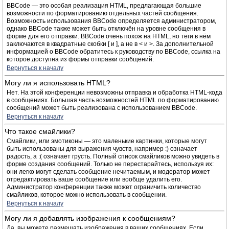
BBCode — это особая реализация HTML, предлагающая большие
возможности по форматированию отдельных частей сообщения.
Возможность использования BBCode определяется администратором,
однако BBCode также может быть отключён на уровне сообщения в
форме для его отправки. BBCode очень похож на HTML, но теги в нём
заключаются в квадратные скобки [ и ], а не в < и >. За дополнительной
информацией о BBCode обратитесь к руководству по BBCode, ссылка на
которое доступна из формы отправки сообщений.
Вернуться к началу
Могу ли я использовать HTML?
Нет. На этой конференции невозможны отправка и обработка HTML-кода
в сообщениях. Большая часть возможностей HTML по форматированию
сообщений может быть реализована с использованием BBCode.
Вернуться к началу
Что такое смайлики?
Смайлики, или эмотиконы — это маленькие картинки, которые могут
быть использованы для выражения чувств, например :) означает
радость, а :( означает грусть. Полный список смайликов можно увидеть в
форме создания сообщений. Только не перестарайтесь, используя их:
они легко могут сделать сообщение нечитаемым, и модератор может
отредактировать ваше сообщение или вообще удалить его.
Администратор конференции также может ограничить количество
смайликов, которое можно использовать в сообщении.
Вернуться к началу
Могу ли я добавлять изображения к сообщениям?
Да, вы можете размещать изображения в ваших сообщениях. Если