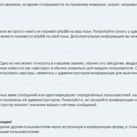
него времени, но время отображается по-прежнему неверное, значит, неправ
или же просто никто не перевёл phpBB на ваш язык. Попробуйте узнать у ад
ами можете перевести phpBB на свой язык. Дополнительную информацию вы мо
дно из них может относиться к вашему званию, обычно это звёздочки, квадр
ние известно как «аватара» и обычно уникально для каждого пользователя. О
использовать аватары, свяжитесь с администратором конференции для выясне
нных вами сообщений или идентифицируют определённых пользователей: на
установлены её администратором. Пожалуйста, не засоряйте конференцию н
тратор понизят значение вашего счётчика сообщений.
ренцию!
щения другим пользователям через встроенную в конференцию форму, и толь
мными пользователями.