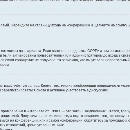
 новый. Перейдите на страницу входа на конференцию и щёлкните на ссылку
З
о возможны два варианта. Если включена поддержка COPPA и при регистрации 
и были активированы пользователями или администратором до входа в систе
и email-сообщение не получено, то возможно, что вы указали неправильный 
тором.
ил вашу учётную запись. Кроме того, многие конференции периодически уда
зарегистрироваться снова и активнее участвовать в дискуссиях.
тных прав ребёнка в интернете от 1998 г. — это закон Соединённых Штатов, т
е родителей. Допустимо наличие иного вида подтверждения того, что опек
ющемуся на конференции, или к самой конференции, обратитесь за помощью к 
ких отношений, кроме указанных ниже.
й силы.