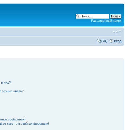
Расширенный поиск
FAQ
Вход
 в них?
т разные цвета?
чные сообщения!
l от кого-то с этой конференции!