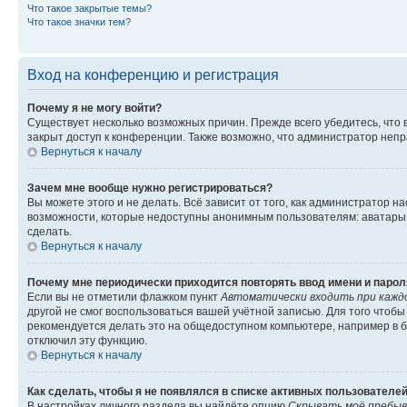
Что такое закрытые темы?
Что такое значки тем?
Вход на конференцию и регистрация
Почему я не могу войти?
Существует несколько возможных причин. Прежде всего убедитесь, что 
закрыт доступ к конференции. Также возможно, что администратор неп
Вернуться к началу
Зачем мне вообще нужно регистрироваться?
Вы можете этого и не делать. Всё зависит от того, как администратор
возможности, которые недоступны анонимным пользователям: аватары, ли
сделать.
Вернуться к началу
Почему мне периодически приходится повторять ввод имени и парол
Если вы не отметили флажком пункт
Автоматически входить при кажд
другой не смог воспользоваться вашей учётной записью. Для того чтоб
рекомендуется делать это на общедоступном компьютере, например в би
отключил эту функцию.
Вернуться к началу
Как сделать, чтобы я не появлялся в списке активных пользователе
В настройках личного раздела вы найдёте опцию
Скрывать моё пребыв