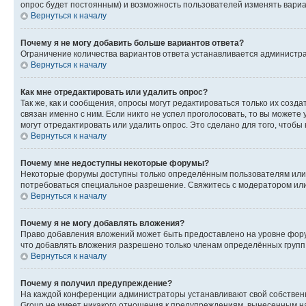
опрос будет постоянным) и возможность пользователей изменять вариан
Вернуться к началу
Почему я не могу добавить больше вариантов ответа?
Ограничение количества вариантов ответа устанавливается администр
Вернуться к началу
Как мне отредактировать или удалить опрос?
Так же, как и сообщения, опросы могут редактироваться только их соз
связан именно с ним. Если никто не успел проголосовать, то вы можете
могут отредактировать или удалить опрос. Это сделано для того, чтобы
Вернуться к началу
Почему мне недоступны некоторые форумы?
Некоторые форумы доступны только определённым пользователям или г
потребоваться специальное разрешение. Свяжитесь с модератором ил
Вернуться к началу
Почему я не могу добавлять вложения?
Право добавления вложений может быть предоставлено на уровне фору
что добавлять вложения разрешено только членам определённых групп.
Вернуться к началу
Почему я получил предупреждение?
На каждой конференции администраторы устанавливают свой собственн
Group не имеет никакого отношения к предупреждениям, вынесенным на