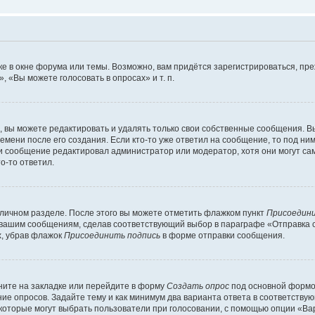
е в окне форума или темы. Возможно, вам придётся зарегистрироваться, пр
 «Вы можете голосовать в опросах» и т. п.
вы можете редактировать и удалять только свои собственные сообщения. В
емени после его создания. Если кто-то уже ответил на сообщение, то под ни
сли сообщение редактировал администратор или модератор, хотя они могут са
о-то ответил.
 личном разделе. После этого вы можете отметить флажком пункт
Присоедини
 вашим сообщениям, сделав соответствующий выбор в параграфе «Отправка 
х, убрав флажок
Присоединить подпись
в форме отправки сообщения.
ите на закладке или перейдите в форму
Создать опрос
под основной формой
ние опросов. Задайте тему и как минимум два варианта ответа в соответству
 которые могут выбрать пользователи при голосовании, с помощью опции «Вар