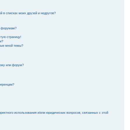
й в списках моих друзей и недругов?
и форумам?
стую страницу!
и?
ные мной темы?
тему или форум?
ференции?
рректного использования и/или юридических вопросов, связанных с этой