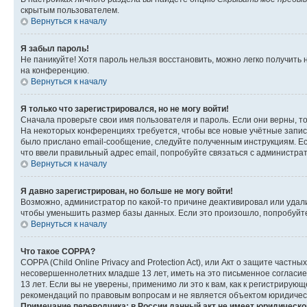
скрытым пользователем.
Вернуться к началу
Я забыл пароль!
Не паникуйте! Хотя пароль нельзя восстановить, можно легко получить
на конференцию.
Вернуться к началу
Я только что зарегистрировался, но не могу войти!
Сначала проверьте свои имя пользователя и пароль. Если они верны, т
На некоторых конференциях требуется, чтобы все новые учётные запис
было прислано email-сообщение, следуйте полученным инструкциям. Есл
что ввели правильный адрес email, попробуйте связаться с администра
Вернуться к началу
Я давно зарегистрирован, но больше не могу войти!
Возможно, администратор по какой-то причине деактивировал или удал
чтобы уменьшить размер базы данных. Если это произошло, попробуйте 
Вернуться к началу
Что такое COPPA?
COPPA (Child Online Privacy and Protection Act), или Акт о защите час
несовершеннолетних младше 13 лет, иметь на это письменное согласи
13 лет. Если вы не уверены, применимо ли это к вам, как к регистриру
рекомендаций по правовым вопросам и не является объектом юридичес
Примечание переводчика: в России данный акт не имеет юридическо