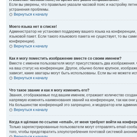
Если вы уверены, что правильно указали часовой пояс и настройку лет
устранения проблемы.
Вернуться к началу
Моего языка нет в списке!
Администратор не установил поддержку вашего языка на конференции, 
языковой пакет. Если такого языкового пакета не существует, то вы с
конференции).
Вернуться к началу
Как я могу поместить изображение вместе со своим именем?
Вместе с именем пользователя могут присутствовать два изображения. О
на ваш статус на конференции. Другое, обычно более крупное, изображе
зависит, какие аватары могут быть использованы. Если вы не можете 
Вернуться к началу
Что такое звание и как я могу изменить его?
Звания, отображаемые под вашим именем, отражают количество созда
напрямую изменять наименования званий на конференции, так как они 
На большинстве конференций это запрещено, и модератор или админис
Вернуться к началу
Когда я щёлкаю по ссылке «email», от меня требуют войти на конфе
Только зарегистрированные пользователи могут отправлять email-сооб
того, чтобы предотвратить злоупотребления почтовой системой анони
Вернуться к началу