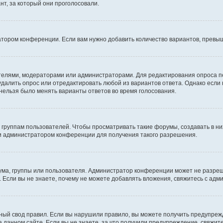
т, за который они проголосовали.
атором конференции. Если вам нужно добавить количество вариантов, превы
дателями, модераторами или администраторами. Для редактирования опроса п
 удалить опрос или отредактировать любой из вариантов ответа. Однако если
 нельзя было менять варианты ответов во время голосования.
руппам пользователей. Чтобы просматривать такие форумы, создавать в них
и администратором конференции для получения такого разрешения.
ма, группы или пользователя. Администратор конференции может не разре
 Если вы не знаете, почему не можете добавлять вложения, свяжитесь с ад
ый свод правил. Если вы нарушили правило, вы можете получить предупреж
 данном сайте. Если вы не знаете, за что получили предупреждение, свяжи