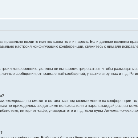
вы правильно вводите имя пользователя и пароль. Если данные введены прав
равильно настроил конфигурацию конференции, свяжитесь с ним для исправле
 настроил конференцию: должны ли вы зарегистрироваться, чтобы размещать 
чные сообщения, отправка email-сообщений, участие в группах и т. д. Регис
я?
ом посещении
, вы сможете оставаться под своим именем на конференции тол
ы вам не приходилось вводить имя пользователя и пароль каждый раз, вы мож
блиотеке, интернет-кафе, университете и т. д. Если пункт
Автоматически вх
й?
ание на конференции
. Выберите
Да
, и вы будете видны только администрат