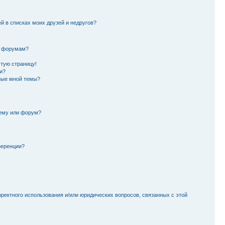
й в списках моих друзей и недругов?
и форумам?
стую страницу!
и?
ные мной темы?
тему или форум?
ференции?
рректного использования и/или юридических вопросов, связанных с этой