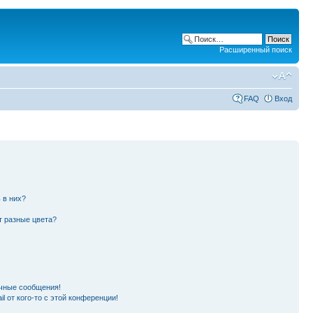
Расширенный поиск
FAQ
Вход
 в них?
т разные цвета?
чные сообщения!
l от кого-то с этой конференции!