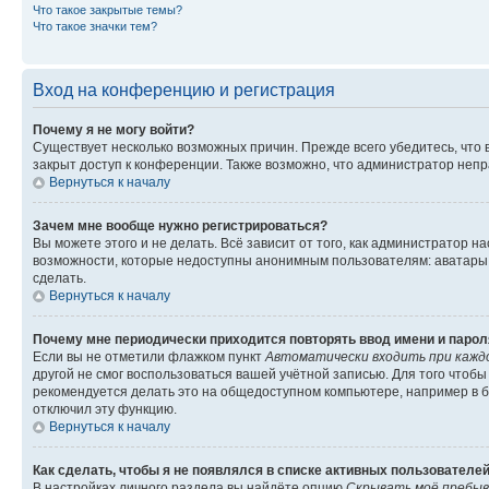
Что такое закрытые темы?
Что такое значки тем?
Вход на конференцию и регистрация
Почему я не могу войти?
Существует несколько возможных причин. Прежде всего убедитесь, что 
закрыт доступ к конференции. Также возможно, что администратор неп
Вернуться к началу
Зачем мне вообще нужно регистрироваться?
Вы можете этого и не делать. Всё зависит от того, как администратор
возможности, которые недоступны анонимным пользователям: аватары, ли
сделать.
Вернуться к началу
Почему мне периодически приходится повторять ввод имени и парол
Если вы не отметили флажком пункт
Автоматически входить при кажд
другой не смог воспользоваться вашей учётной записью. Для того чтоб
рекомендуется делать это на общедоступном компьютере, например в би
отключил эту функцию.
Вернуться к началу
Как сделать, чтобы я не появлялся в списке активных пользователе
В настройках личного раздела вы найдёте опцию
Скрывать моё пребыв