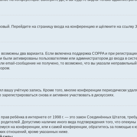
 новый. Перейдите на страницу входа на конференцию и щёлкните на ссылку
З
о возможны два варианта. Если включена поддержка COPPA и при регистрации 
и были активированы пользователями или администратором до входа в систе
и email-сообщение не получено, то возможно, что вы указали неправильный 
тором.
ил вашу учётную запись. Кроме того, многие конференции периодически уда
зарегистрироваться снова и активнее участвовать в дискуссиях.
тных прав ребёнка в интернете от 1998 г. — это закон Соединённых Штатов, т
е родителей. Допустимо наличие иного вида подтверждения того, что опек
ющемуся на конференции, или к самой конференции, обратитесь за помощью к 
ких отношений, кроме указанных ниже.
й силы.