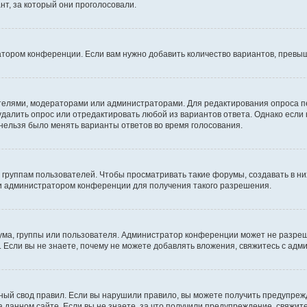
т, за который они проголосовали.
атором конференции. Если вам нужно добавить количество вариантов, превы
дателями, модераторами или администраторами. Для редактирования опроса п
 удалить опрос или отредактировать любой из вариантов ответа. Однако если
 нельзя было менять варианты ответов во время голосования.
руппам пользователей. Чтобы просматривать такие форумы, создавать в них
и администратором конференции для получения такого разрешения.
ма, группы или пользователя. Администратор конференции может не разре
 Если вы не знаете, почему не можете добавлять вложения, свяжитесь с ад
ый свод правил. Если вы нарушили правило, вы можете получить предупреж
 данном сайте. Если вы не знаете, за что получили предупреждение, свяжи