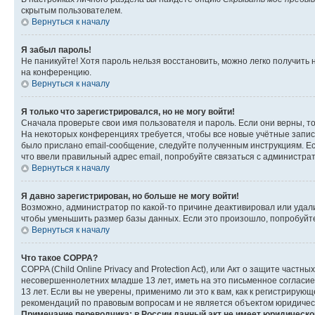
скрытым пользователем.
Вернуться к началу
Я забыл пароль!
Не паникуйте! Хотя пароль нельзя восстановить, можно легко получить
на конференцию.
Вернуться к началу
Я только что зарегистрировался, но не могу войти!
Сначала проверьте свои имя пользователя и пароль. Если они верны, т
На некоторых конференциях требуется, чтобы все новые учётные запис
было прислано email-сообщение, следуйте полученным инструкциям. Есл
что ввели правильный адрес email, попробуйте связаться с администра
Вернуться к началу
Я давно зарегистрирован, но больше не могу войти!
Возможно, администратор по какой-то причине деактивировал или удал
чтобы уменьшить размер базы данных. Если это произошло, попробуйте 
Вернуться к началу
Что такое COPPA?
COPPA (Child Online Privacy and Protection Act), или Акт о защите час
несовершеннолетних младше 13 лет, иметь на это письменное согласи
13 лет. Если вы не уверены, применимо ли это к вам, как к регистриру
рекомендаций по правовым вопросам и не является объектом юридичес
Примечание переводчика: в России данный акт не имеет юридическо