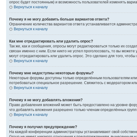
опрос будет постоянным) и возможность пользователей изменять вариан
Вернуться к началу
Почему я не могу добавить больше вариантов ответа?
Ограничение количества вариантов ответа устанавливается администр
Вернуться к началу
Как мне отредактировать или удалить опрос?
Так же, как и сообщения, опросы могут редактироваться только их соз
связан именно с ним. Если никто не успел проголосовать, то вы можете
могут отредактировать или удалить опрос. Это сделано для того, чтобы
Вернуться к началу
Почему мне недоступны некоторые форумы?
Некоторые форумы доступны только определённым пользователям или г
потребоваться специальное разрешение. Свяжитесь с модератором ил
Вернуться к началу
Почему я не могу добавлять вложения?
Право добавления вложений может быть предоставлено на уровне фору
что добавлять вложения разрешено только членам определённых групп.
Вернуться к началу
Почему я получил предупреждение?
На каждой конференции администраторы устанавливают свой собственн
Group не имеет никакого отношения к предупреждениям, вынесенным на