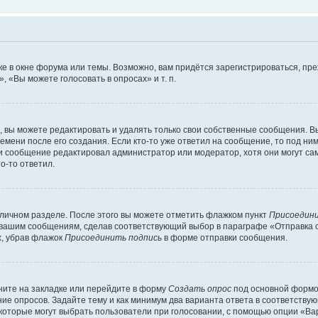
е в окне форума или темы. Возможно, вам придётся зарегистрироваться, пр
 «Вы можете голосовать в опросах» и т. п.
вы можете редактировать и удалять только свои собственные сообщения. В
емени после его создания. Если кто-то уже ответил на сообщение, то под ни
сли сообщение редактировал администратор или модератор, хотя они могут са
о-то ответил.
 личном разделе. После этого вы можете отметить флажком пункт
Присоедини
 вашим сообщениям, сделав соответствующий выбор в параграфе «Отправка 
х, убрав флажок
Присоединить подпись
в форме отправки сообщения.
ите на закладке или перейдите в форму
Создать опрос
под основной формой
ние опросов. Задайте тему и как минимум два варианта ответа в соответству
 которые могут выбрать пользователи при голосовании, с помощью опции «Вар