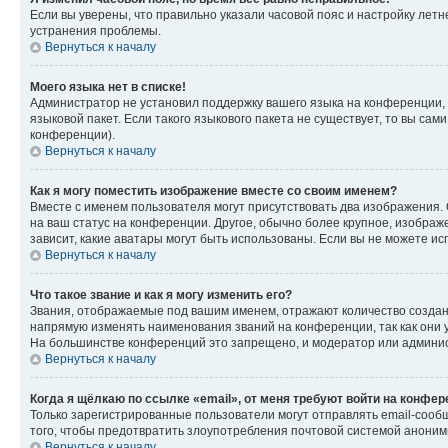
Если вы уверены, что правильно указали часовой пояс и настройку лет
устранения проблемы.
Вернуться к началу
Моего языка нет в списке!
Администратор не установил поддержку вашего языка на конференции, 
языковой пакет. Если такого языкового пакета не существует, то вы с
конференции).
Вернуться к началу
Как я могу поместить изображение вместе со своим именем?
Вместе с именем пользователя могут присутствовать два изображения. О
на ваш статус на конференции. Другое, обычно более крупное, изображе
зависит, какие аватары могут быть использованы. Если вы не можете 
Вернуться к началу
Что такое звание и как я могу изменить его?
Звания, отображаемые под вашим именем, отражают количество созда
напрямую изменять наименования званий на конференции, так как они 
На большинстве конференций это запрещено, и модератор или админис
Вернуться к началу
Когда я щёлкаю по ссылке «email», от меня требуют войти на конфе
Только зарегистрированные пользователи могут отправлять email-сооб
того, чтобы предотвратить злоупотребления почтовой системой анони
Вернуться к началу