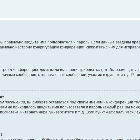
вы правильно вводите имя пользователя и пароль. Если данные введены прав
равильно настроил конфигурацию конференции, свяжитесь с ним для исправле
 настроил конференцию: должны ли вы зарегистрироваться, чтобы размещать 
чные сообщения, отправка email-сообщений, участие в группах и т. д. Регис
я?
ом посещении
, вы сможете оставаться под своим именем на конференции тол
ы вам не приходилось вводить имя пользователя и пароль каждый раз, вы мож
блиотеке, интернет-кафе, университете и т. д. Если пункт
Автоматически вх
й?
ание на конференции
. Выберите
Да
, и вы будете видны только администрат