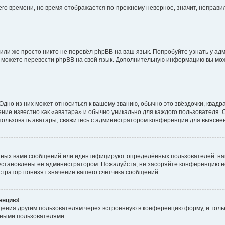
него времени, но время отображается по-прежнему неверное, значит, неправ
или же просто никто не перевёл phpBB на ваш язык. Попробуйте узнать у ад
ами можете перевести phpBB на свой язык. Дополнительную информацию вы мо
дно из них может относиться к вашему званию, обычно это звёздочки, квадр
ние известно как «аватара» и обычно уникально для каждого пользователя. О
использовать аватары, свяжитесь с администратором конференции для выясне
нных вами сообщений или идентифицируют определённых пользователей: на
установлены её администратором. Пожалуйста, не засоряйте конференцию н
тратор понизят значение вашего счётчика сообщений.
ренцию!
щения другим пользователям через встроенную в конференцию форму, и толь
мными пользователями.