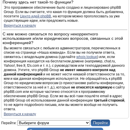
Почему здесь нет такой-то функции?
Это программное обеспечение было создано и лицензировано phpBB
Group. Если вы считаете, что какая-то функция должна быть добавлена,
посетите
Центр идей phpBB
, на котором можно проголосовать за уже
существующие идеи, или предложить новые.
Вернуться к началу
С кем можно связаться по вопросу некорректного
использования и/или юридических вопросов, связанных с этой
конференцией?
Вы можете связаться с любым из администраторов, перечисленных в
списке на странице «Наша команда». Если вы не получили ответа,
свяжитесь с владельцем домена (сделайте
whois lookup
) или, если
конференция находится на бесплатном домене (например, chat.ru,
Yahoo!, free.fr, f2s.com и т. п.), с руководством или техподдержкой данного
домена. Учтите, что phpBB Group
не имеет никакого контроля над
данной конференцией
и не может нести никакой ответственности за то,
кем и как данная конференция используется. Не обращайтесь к phpBB
Group по юридическим вопросам (о приостановке работы конференции,
ответственности за неё и т. д.), которые
не относятся напрямую
к сайту
phpBB.com или которые частично относятся к программному
обеспечению phpBB Group. Если же вы всё-таки пошлёте email в адрес
phpBB Group об использовании данной конференции
третьей стороной
,
то не ждите подробного письма, или вы можете вообще не получить
ответа.
Вернуться к началу
Перейти: