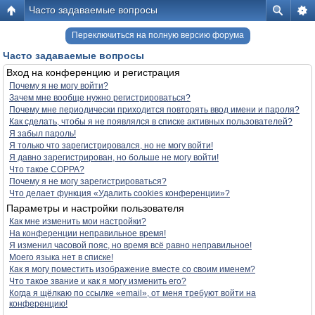
Часто задаваемые вопросы
Переключиться на полную версию форума
Часто задаваемые вопросы
Вход на конференцию и регистрация
Почему я не могу войти?
Зачем мне вообще нужно регистрироваться?
Почему мне периодически приходится повторять ввод имени и пароля?
Как сделать, чтобы я не появлялся в списке активных пользователей?
Я забыл пароль!
Я только что зарегистрировался, но не могу войти!
Я давно зарегистрирован, но больше не могу войти!
Что такое COPPA?
Почему я не могу зарегистрироваться?
Что делает функция «Удалить cookies конференции»?
Параметры и настройки пользователя
Как мне изменить мои настройки?
На конференции неправильное время!
Я изменил часовой пояс, но время всё равно неправильное!
Моего языка нет в списке!
Как я могу поместить изображение вместе со своим именем?
Что такое звание и как я могу изменить его?
Когда я щёлкаю по ссылке «email», от меня требуют войти на
конференцию!