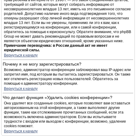
прав ребёнка в интернете от 1998 г. — это закон Соединённых Штатов,
требующий от сайтов, которые могут собирать информацию от
несовершеннолетних младше 13 лет, иметь на это письменное согласие
родителей. Допустимо наличие иного вида подтверждения того, что
опекуны разрешают сбор личной информации от несовершеннолетних
младше 13 лет. Если вы не уверены, применимо ли это к вам, как к
регистрирующемуся на конференции, или к самой конференции,
обратитесь за помощью к юрисконсульту. Обратите внимание, что phpBB
Group не может давать рекомендаций по правовым вопросам и не
является объектом юридических отношений, кроме указанных ниже.
Примечание переводчика: в России данный акт не имеет
юридической силы.
Вернуться к началу
Почему я не могу зарегистрироваться?
Возможно, администратор конференции заблокировал ваш IP-адрес или
запретил имя, под которым вы пытаетесь зарегистрироваться. Он также
мог отключить регистрацию новых пользователей. Обратитесь за
помощью к администратору конференции.
Вернуться к началу
Что делает функция «Удалить cookies конференции»?
Она удаляет все созданные cookies, которые позволяют вам оставаться
авторизованным на этой конференции, а также выполняют другие
функции, такие как отслеживание прочитанных сообщений, если эта
возможность включена администратором. Если вы испытываете
трудности с входом или выходом с конференции, возможно, удаление
cookies поможет.
Вернуться к началу