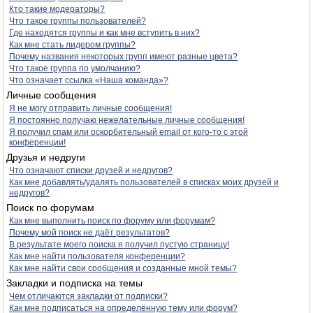
Кто такие модераторы?
Что такое группы пользователей?
Где находятся группы и как мне вступить в них?
Как мне стать лидером группы?
Почему названия некоторых групп имеют разные цвета?
Что такое группа по умолчанию?
Что означает ссылка «Наша команда»?
Личные сообщения
Я не могу отправить личные сообщения!
Я постоянно получаю нежелательные личные сообщения!
Я получил спам или оскорбительный email от кого-то с этой
конференции!
Друзья и недруги
Что означают списки друзей и недругов?
Как мне добавлять/удалять пользователей в списках моих друзей и
недругов?
Поиск по форумам
Как мне выполнить поиск по форуму или форумам?
Почему мой поиск не даёт результатов?
В результате моего поиска я получил пустую страницу!
Как мне найти пользователя конференции?
Как мне найти свои сообщения и созданные мной темы?
Закладки и подписка на темы
Чем отличаются закладки от подписки?
Как мне подписаться на определённую тему или форум?