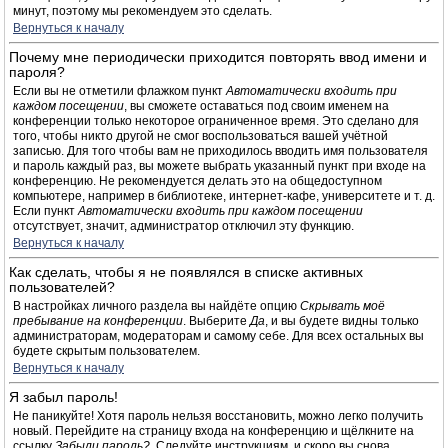
минут, поэтому мы рекомендуем это сделать.
Вернуться к началу
Почему мне периодически приходится повторять ввод имени и
пароля?
Если вы не отметили флажком пункт
Автоматически входить при
каждом посещении
, вы сможете оставаться под своим именем на
конференции только некоторое ограниченное время. Это сделано для
того, чтобы никто другой не смог воспользоваться вашей учётной
записью. Для того чтобы вам не приходилось вводить имя пользователя
и пароль каждый раз, вы можете выбрать указанный пункт при входе на
конференцию. Не рекомендуется делать это на общедоступном
компьютере, например в библиотеке, интернет-кафе, университете и т. д.
Если пункт
Автоматически входить при каждом посещении
отсутствует, значит, администратор отключил эту функцию.
Вернуться к началу
Как сделать, чтобы я не появлялся в списке активных
пользователей?
В настройках личного раздела вы найдёте опцию
Скрывать моё
пребывание на конференции
. Выберите
Да
, и вы будете видны только
администраторам, модераторам и самому себе. Для всех остальных вы
будете скрытым пользователем.
Вернуться к началу
Я забыл пароль!
Не паникуйте! Хотя пароль нельзя восстановить, можно легко получить
новый. Перейдите на страницу входа на конференцию и щёлкните на
ссылку
Забыли пароль?
. Следуйте инструкциям, и скоро вы снова