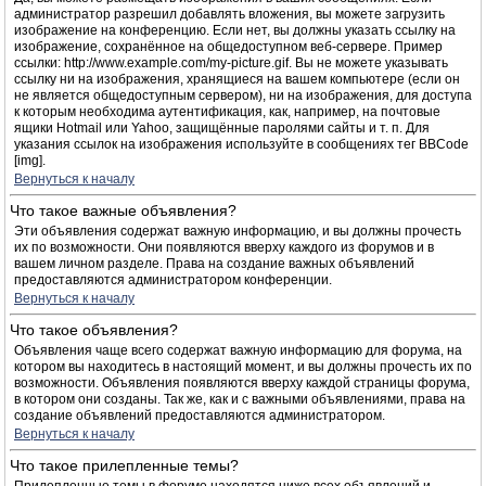
администратор разрешил добавлять вложения, вы можете загрузить
изображение на конференцию. Если нет, вы должны указать ссылку на
изображение, сохранённое на общедоступном веб-сервере. Пример
ссылки: http://www.example.com/my-picture.gif. Вы не можете указывать
ссылку ни на изображения, хранящиеся на вашем компьютере (если он
не является общедоступным сервером), ни на изображения, для доступа
к которым необходима аутентификация, как, например, на почтовые
ящики Hotmail или Yahoo, защищённые паролями сайты и т. п. Для
указания ссылок на изображения используйте в сообщениях тег BBCode
[img].
Вернуться к началу
Что такое важные объявления?
Эти объявления содержат важную информацию, и вы должны прочесть
их по возможности. Они появляются вверху каждого из форумов и в
вашем личном разделе. Права на создание важных объявлений
предоставляются администратором конференции.
Вернуться к началу
Что такое объявления?
Объявления чаще всего содержат важную информацию для форума, на
котором вы находитесь в настоящий момент, и вы должны прочесть их по
возможности. Объявления появляются вверху каждой страницы форума,
в котором они созданы. Так же, как и с важными объявлениями, права на
создание объявлений предоставляются администратором.
Вернуться к началу
Что такое прилепленные темы?