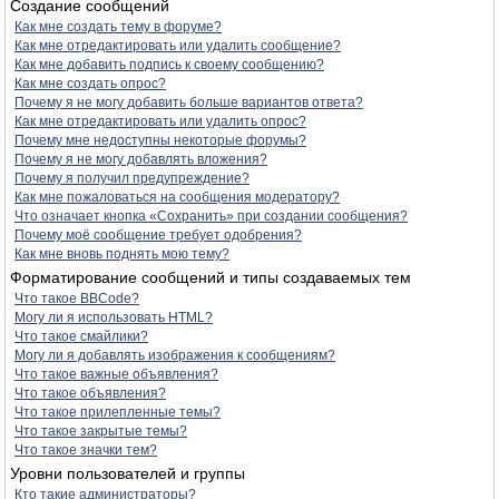
Создание сообщений
Как мне создать тему в форуме?
Как мне отредактировать или удалить сообщение?
Как мне добавить подпись к своему сообщению?
Как мне создать опрос?
Почему я не могу добавить больше вариантов ответа?
Как мне отредактировать или удалить опрос?
Почему мне недоступны некоторые форумы?
Почему я не могу добавлять вложения?
Почему я получил предупреждение?
Как мне пожаловаться на сообщения модератору?
Что означает кнопка «Сохранить» при создании сообщения?
Почему моё сообщение требует одобрения?
Как мне вновь поднять мою тему?
Форматирование сообщений и типы создаваемых тем
Что такое BBCode?
Могу ли я использовать HTML?
Что такое смайлики?
Могу ли я добавлять изображения к сообщениям?
Что такое важные объявления?
Что такое объявления?
Что такое прилепленные темы?
Что такое закрытые темы?
Что такое значки тем?
Уровни пользователей и группы
Кто такие администраторы?