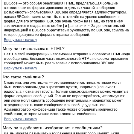
BBCode — это особая реализация HTML, предлагающая большие
возможности по форматированию отдельных частей сообщения.
Возможность использования BBCode определяется администратором,
однако BBCode также может быть отключён на уровне сообщения в
форме для его отправки. BBCode очень похож на HTML, но теги в нём
заключаются в квадратные скобки [ и ], а не в < и >. За дополнительной
информацией о BBCode обратитесь к руководству по BBCode, ссылка на
которое доступна из формы отправки сообщений.
Вернуться к началу
Могу ли я использовать HTML?
Нет. На этой конференции невозможны отправка и обработка HTML-кода
в сообщениях. Большая часть возможностей HTML по форматированию
сообщений может быть реализована с использованием BBCode.
Вернуться к началу
Что такое смайлики?
Смайлики, или эмотиконы — это маленькие картинки, которые могут
быть использованы для выражения чувств, например :) означает
радость, а :( означает грусть. Полный список смайликов можно увидеть в
форме создания сообщений. Только не перестарайтесь, используя их:
они легко могут сделать сообщение нечитаемым, и модератор может
отредактировать ваше сообщение или вообще удалить его.
Администратор конференции также может ограничить количество
смайликов, которое можно использовать в сообщении.
Вернуться к началу
Могу ли я добавлять изображения к сообщениям?
Да, вы можете размещать изображения в ваших сообщениях. Если