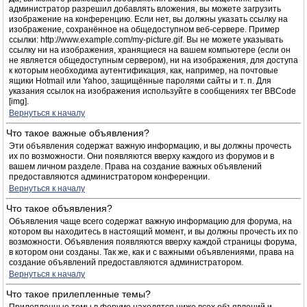
администратор разрешил добавлять вложения, вы можете загрузить
изображение на конференцию. Если нет, вы должны указать ссылку на
изображение, сохранённое на общедоступном веб-сервере. Пример
ссылки: http://www.example.com/my-picture.gif. Вы не можете указывать
ссылку ни на изображения, хранящиеся на вашем компьютере (если он
не является общедоступным сервером), ни на изображения, для доступа
к которым необходима аутентификация, как, например, на почтовые
ящики Hotmail или Yahoo, защищённые паролями сайты и т. п. Для
указания ссылок на изображения используйте в сообщениях тег BBCode
[img].
Вернуться к началу
Что такое важные объявления?
Эти объявления содержат важную информацию, и вы должны прочесть
их по возможности. Они появляются вверху каждого из форумов и в
вашем личном разделе. Права на создание важных объявлений
предоставляются администратором конференции.
Вернуться к началу
Что такое объявления?
Объявления чаще всего содержат важную информацию для форума, на
котором вы находитесь в настоящий момент, и вы должны прочесть их по
возможности. Объявления появляются вверху каждой страницы форума,
в котором они созданы. Так же, как и с важными объявлениями, права на
создание объявлений предоставляются администратором.
Вернуться к началу
Что такое прилепленные темы?