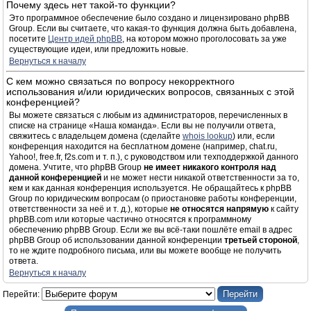
Почему здесь нет такой-то функции?
Это программное обеспечение было создано и лицензировано phpBB
Group. Если вы считаете, что какая-то функция должна быть добавлена,
посетите
Центр идей phpBB
, на котором можно проголосовать за уже
существующие идеи, или предложить новые.
Вернуться к началу
С кем можно связаться по вопросу некорректного
использования и/или юридических вопросов, связанных с этой
конференцией?
Вы можете связаться с любым из администраторов, перечисленных в
списке на странице «Наша команда». Если вы не получили ответа,
свяжитесь с владельцем домена (сделайте
whois lookup
) или, если
конференция находится на бесплатном домене (например, chat.ru,
Yahoo!, free.fr, f2s.com и т. п.), с руководством или техподдержкой данного
домена. Учтите, что phpBB Group
не имеет никакого контроля над
данной конференцией
и не может нести никакой ответственности за то,
кем и как данная конференция используется. Не обращайтесь к phpBB
Group по юридическим вопросам (о приостановке работы конференции,
ответственности за неё и т. д.), которые
не относятся напрямую
к сайту
phpBB.com или которые частично относятся к программному
обеспечению phpBB Group. Если же вы всё-таки пошлёте email в адрес
phpBB Group об использовании данной конференции
третьей стороной
,
то не ждите подробного письма, или вы можете вообще не получить
ответа.
Вернуться к началу
Перейти: