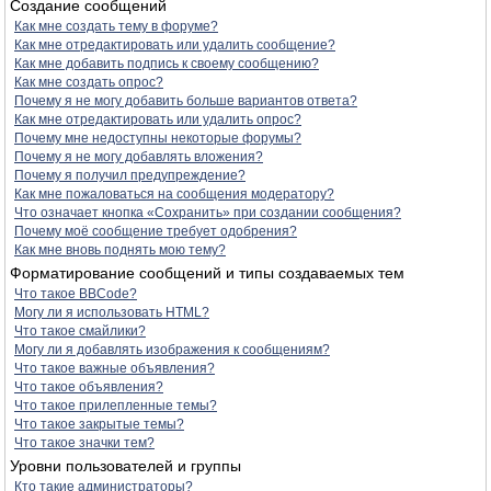
Создание сообщений
Как мне создать тему в форуме?
Как мне отредактировать или удалить сообщение?
Как мне добавить подпись к своему сообщению?
Как мне создать опрос?
Почему я не могу добавить больше вариантов ответа?
Как мне отредактировать или удалить опрос?
Почему мне недоступны некоторые форумы?
Почему я не могу добавлять вложения?
Почему я получил предупреждение?
Как мне пожаловаться на сообщения модератору?
Что означает кнопка «Сохранить» при создании сообщения?
Почему моё сообщение требует одобрения?
Как мне вновь поднять мою тему?
Форматирование сообщений и типы создаваемых тем
Что такое BBCode?
Могу ли я использовать HTML?
Что такое смайлики?
Могу ли я добавлять изображения к сообщениям?
Что такое важные объявления?
Что такое объявления?
Что такое прилепленные темы?
Что такое закрытые темы?
Что такое значки тем?
Уровни пользователей и группы
Кто такие администраторы?