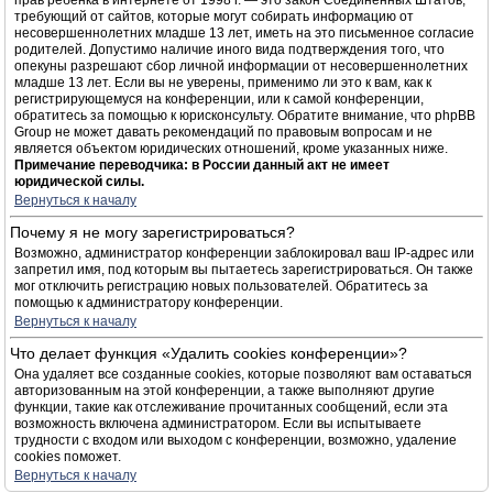
прав ребёнка в интернете от 1998 г. — это закон Соединённых Штатов,
требующий от сайтов, которые могут собирать информацию от
несовершеннолетних младше 13 лет, иметь на это письменное согласие
родителей. Допустимо наличие иного вида подтверждения того, что
опекуны разрешают сбор личной информации от несовершеннолетних
младше 13 лет. Если вы не уверены, применимо ли это к вам, как к
регистрирующемуся на конференции, или к самой конференции,
обратитесь за помощью к юрисконсульту. Обратите внимание, что phpBB
Group не может давать рекомендаций по правовым вопросам и не
является объектом юридических отношений, кроме указанных ниже.
Примечание переводчика: в России данный акт не имеет
юридической силы.
Вернуться к началу
Почему я не могу зарегистрироваться?
Возможно, администратор конференции заблокировал ваш IP-адрес или
запретил имя, под которым вы пытаетесь зарегистрироваться. Он также
мог отключить регистрацию новых пользователей. Обратитесь за
помощью к администратору конференции.
Вернуться к началу
Что делает функция «Удалить cookies конференции»?
Она удаляет все созданные cookies, которые позволяют вам оставаться
авторизованным на этой конференции, а также выполняют другие
функции, такие как отслеживание прочитанных сообщений, если эта
возможность включена администратором. Если вы испытываете
трудности с входом или выходом с конференции, возможно, удаление
cookies поможет.
Вернуться к началу