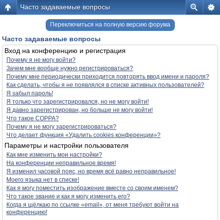
Часто задаваемые вопросы
Переключиться на полную версию форума
Часто задаваемые вопросы
Вход на конференцию и регистрация
Почему я не могу войти?
Зачем мне вообще нужно регистрироваться?
Почему мне периодически приходится повторять ввод имени и пароля?
Как сделать, чтобы я не появлялся в списке активных пользователей?
Я забыл пароль!
Я только что зарегистрировался, но не могу войти!
Я давно зарегистрирован, но больше не могу войти!
Что такое COPPA?
Почему я не могу зарегистрироваться?
Что делает функция «Удалить cookies конференции»?
Параметры и настройки пользователя
Как мне изменить мои настройки?
На конференции неправильное время!
Я изменил часовой пояс, но время всё равно неправильное!
Моего языка нет в списке!
Как я могу поместить изображение вместе со своим именем?
Что такое звание и как я могу изменить его?
Когда я щёлкаю по ссылке «email», от меня требуют войти на
конференцию!