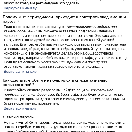
минут, поэтому мы рекомендуем это сделать.
Вернуться к началу
Почему мне периодически приходится повторять ввод имени и
пароля?
Если вы не отметили флажком пункт
Автоматически входить при
каждом посещении
, вы сможете оставаться под своим именем на
конференции только некоторое ограниченное время. Это сделано для
того, чтобы никто другой не смог воспользоваться вашей учётной
записью. Для того чтобы вам не приходилось вводить имя пользователя
и пароль каждый раз, вы можете выбрать указанный пункт при входе на
конференцию. Не рекомендуется делать это на общедоступном
компьютере, например в библиотеке, интернет-кафе, университете и т. д.
Если пункт
Автоматически входить при каждом посещении
отсутствует, значит, администратор отключил эту функцию.
Вернуться к началу
Как сделать, чтобы я не появлялся в списке активных
пользователей?
В настройках личного раздела вы найдёте опцию
Скрывать моё
пребывание на конференции
. Выберите
Да
, и вы будете видны только
администраторам, модераторам и самому себе. Для всех остальных вы
будете скрытым пользователем.
Вернуться к началу
Я забыл пароль!
Не паникуйте! Хотя пароль нельзя восстановить, можно легко получить
новый. Перейдите на страницу входа на конференцию и щёлкните на
ссылку
Забыли пароль?
. Следуйте инструкциям, и скоро вы снова