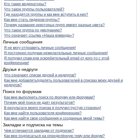
Кто такие модераторы?
Что такое группы пользователей?
Где находятся группы и как мне вступить в них?
Как мне стать лидером группы?
Почему названия некоторых групп имеют разные цвета?
Что такое группа по умолчанию?
Что означает ссылка «Наша команда»?
Личные сообщения
Я не могу отправить личные сообщения!
Я постоянно получаю нежелательные личные сообщения!
Я получил спам или оскорбительный email от кого-то с этой
конференции!
Друзья и недруги
Что означают списки друзей и недругов?
Как мне добавлять/удалять пользователей в списках моих друзей и
недругов?
Поиск по форумам
Как мне выполнить поиск по форуму или форумам?
Почему мой поиск не даёт результатов?
В результате моего поиска я получил пустую страницу!
Как мне найти пользователя конференции?
Как мне найти свои сообщения и созданные мной темы?
Закладки и подписка на темы
Чем отличаются закладки от подписки?
Как мне подписаться на определённую тему или форум?