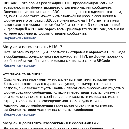
BBCode — это особая реализация HTML, предлагающая большие
возможности по форматированию отдельных частей сообщения.
Возможность использования BBCode определяется администратором,
однако BBCode также может быть отключён на уровне сообщения в
форме для его отправки. BBCode очень похож на HTML, но теги в нём
заключаются в квадратные скобки [ и ], а не в < и >. За дополнительной
информацией о BBCode обратитесь к руководству по BBCode, ссылка на
которое доступна из формы отправки сообщений.
Вернуться к началу
Могу ли я использовать HTML?
Нет. На этой конференции невозможны отправка и обработка HTML-кода
в сообщениях. Большая часть возможностей HTML по форматированию
сообщений может быть реализована с использованием BBCode.
Вернуться к началу
Что такое смайлики?
Смайлики, или эмотиконы — это маленькие картинки, которые могут
быть использованы для выражения чувств, например :) означает
радость, а :( означает грусть. Полный список смайликов можно увидеть в
форме создания сообщений. Только не перестарайтесь, используя их:
они легко могут сделать сообщение нечитаемым, и модератор может
отредактировать ваше сообщение или вообще удалить его.
Администратор конференции также может ограничить количество
смайликов, которое можно использовать в сообщении.
Вернуться к началу
Могу ли я добавлять изображения к сообщениям?
Да, вы можете размещать изображения в ваших сообщениях. Если