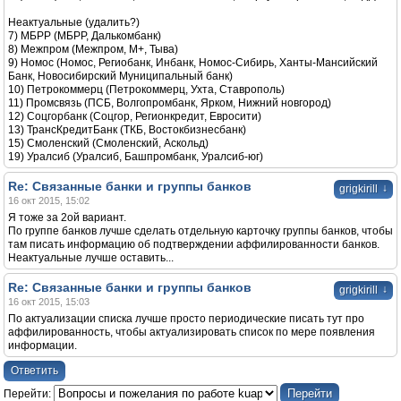
Неактуальные (удалить?)
7) МБРР (МБРР, Далькомбанк)
8) Межпром (Межпром, М+, Тыва)
9) Номос (Номос, Региобанк, Инбанк, Номос-Сибирь, Ханты-Мансийский
Банк, Новосибирский Муниципальный банк)
10) Петрокоммерц (Петрокоммерц, Ухта, Ставрополь)
11) Промсвязь (ПСБ, Волгопромбанк, Ярком, Нижний новгород)
12) Соцгорбанк (Соцгор, Регионкредит, Евросити)
13) ТрансКредитБанк (ТКБ, Востокбизнесбанк)
15) Смоленский (Смоленский, Аскольд)
19) Уралсиб (Уралсиб, Башпромбанк, Уралсиб-юг)
Re: Связанные банки и группы банков
↓
grigkirill
16 окт 2015, 15:02
Я тоже за 2ой вариант.
По группе банков лучше сделать отдельную карточку группы банков, чтобы
там писать информацию об подтверждении аффилированности банков.
Неактуальные лучше оставить...
Re: Связанные банки и группы банков
↓
grigkirill
16 окт 2015, 15:03
По актуализации списка лучше просто периодические писать тут про
аффилированность, чтобы актуализировать список по мере появления
информации.
Ответить
Перейти: