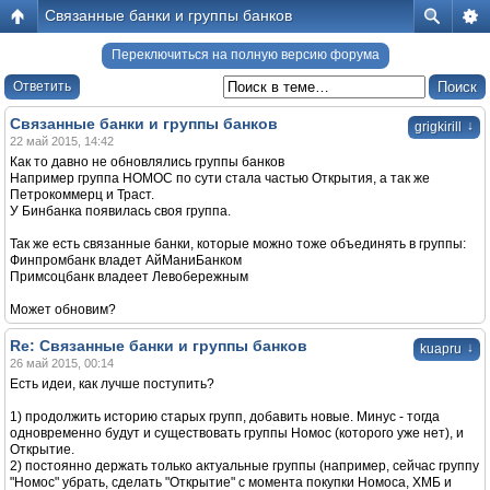
Связанные банки и группы банков
Переключиться на полную версию форума
Ответить
Связанные банки и группы банков
↓
grigkirill
22 май 2015, 14:42
Как то давно не обновлялись группы банков
Например группа НОМОС по сути стала частью Открытия, а так же
Петрокоммерц и Траст.
У Бинбанка появилась своя группа.
Так же есть связанные банки, которые можно тоже объединять в группы:
Финпромбанк владет АйМаниБанком
Примсоцбанк владеет Левобережным
Может обновим?
Re: Связанные банки и группы банков
↓
kuapru
26 май 2015, 00:14
Есть идеи, как лучше поступить?
1) продолжить историю старых групп, добавить новые. Минус - тогда
одновременно будут и существовать группы Номос (которого уже нет), и
Открытие.
2) постоянно держать только актуальные группы (например, сейчас группу
"Номос" убрать, сделать "Открытие" с момента покупки Номоса, ХМБ и