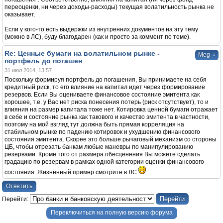
переоценки, ни через доходы-расходы) текущая волатильность рынка не
оказывает.
Если у кого-то есть выдержки из внутренних документов на эту тему
(можно в ЛС), буду благодарен (как и просто за коммент по теме).
Re: Ценные бумаги на волатильном рынке -
↓
Meg
портфель до погашен
31 июл 2014, 13:57
Поскольку формируя портфель до погашения, Вы принимаете на себя
кредитный риск, то его влияние на капитал идет через формирование
резервов. Если Вы оцениваете финансовое состояние эмитента как
хорошее, т.е. у Вас нет риска понесения потерь (риск отсутствует), то и
влияния на размер капитала тоже нет. Котировка ценной бумаги отражает
в себе и состояние рынка как такового и качество эмитента в частности,
поэтому на мой взгляд тут должна быть прямая корреляция на
стабильном рынке по падению котировок и ухудшению финансового
состояния эмитента. Скорее это больше рычаговый механизм со стороны
ЦБ, чтобы отрезать банкам любые маневры по манипулированию
резервами. Кроме того от размера обесценения Вы можете сделать
градацию по резервам в рамках одной категории оценки финансового
состояния. Жизненный пример смотрите в ЛС
Ответить
Перейти:
Переключиться на полную версию форума