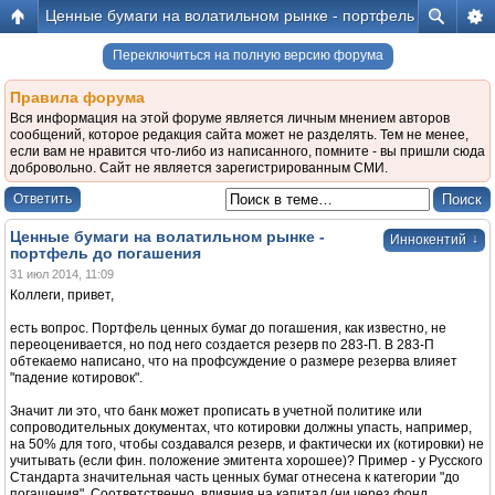
Ценные бумаги на волатильном рынке - портфель до погаш
Переключиться на полную версию форума
Правила форума
Вся информация на этой форуме является личным мнением авторов
сообщений, которое редакция сайта может не разделять. Тем не менее,
если вам не нравится что-либо из написанного, помните - вы пришли сюда
добровольно. Сайт не является зарегистрированным СМИ.
Ответить
Ценные бумаги на волатильном рынке -
↓
Иннокентий
портфель до погашения
31 июл 2014, 11:09
Коллеги, привет,
есть вопрос. Портфель ценных бумаг до погашения, как известно, не
переоценивается, но под него создается резерв по 283-П. В 283-П
обтекаемо написано, что на профсуждение о размере резерва влияет
"падение котировок".
Значит ли это, что банк может прописать в учетной политике или
сопроводительных документах, что котировки должны упасть, например,
на 50% для того, чтобы создавался резерв, и фактически их (котировки) не
учитывать (если фин. положение эмитента хорошее)? Пример - у Русского
Стандарта значительная часть ценных бумаг отнесена к категории "до
погашения". Соответственно, влияния на капитал (ни через фонд