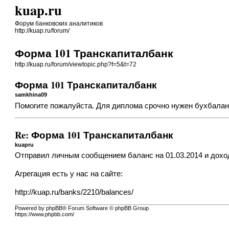
kuap.ru
Форум банковских аналитиков
http://kuap.ru/forum/
Форма 101 Транскапиталбанк
http://kuap.ru/forum/viewtopic.php?f=5&t=72
Форма 101 Транскапиталбанк
samkhina09
Помогите пожалуйста. Для диплома срочно нужен бухбала
Re: Форма 101 Транскапиталбанк
kuapru
Отправил личным сообщением баланс на 01.03.2014 и доход
Агрегация есть у нас на сайте:
http://kuap.ru/banks/2210/balances/
Powered by phpBB® Forum Software © phpBB Group
https://www.phpbb.com/