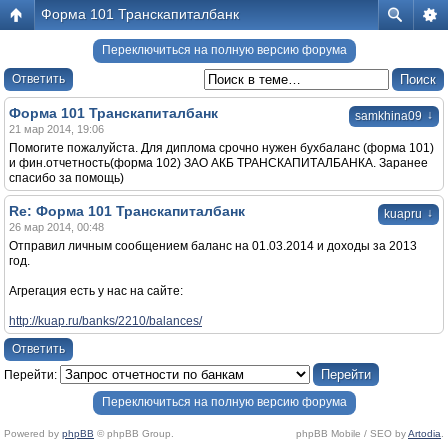
Форма 101 Транскапиталбанк
Переключиться на полную версию форума
Ответить
Форма 101 Транскапиталбанк
↓
samkhina09
21 мар 2014, 19:06
Помогите пожалуйста. Для диплома срочно нужен бухбаланс (форма 101)
и фин.отчетность(форма 102) ЗАО АКБ ТРАНСКАПИТАЛБАНКА. Заранее
спасибо за помощь)
Re: Форма 101 Транскапиталбанк
↓
kuapru
26 мар 2014, 00:48
Отправил личным сообщением баланс на 01.03.2014 и доходы за 2013
год.
Агрегация есть у нас на сайте:
http://kuap.ru/banks/2210/balances/
Ответить
Перейти:
Переключиться на полную версию форума
Powered by
phpBB
© phpBB Group.
phpBB Mobile / SEO by
Artodia
.