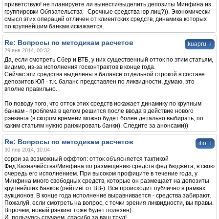
приветствую! не планируете ли вынести/выделить депозиты Минфина из
группировки Обязательства - Срочные средства юр лиц?)). Экономически
смысл этих операций отличен от клиентских средств, динамика которых
по крупнейшим банкам искажается.
Re: Вопросы по методикам расчетов
↓
kuapru
29 янв 2014, 00:32
Да, если смотреть Сбер и ВТБ, у них существенный отток по этим статьям,
видимо, из-за исполнения госконтрактов в конце года.
Сейчас эти средства выделены в балансе отдельной строкой в составе
депозитов ЮЛ - т.к. баланс представлен по ликвидности, думаю, это
вполне правильно.
По поводу того, что отток этих средств искажает динамику по крупным
банкам - проблема в целом решится после ввода в действие нового
рэнкинга (в скором времени можно будет более детально выбирать, по
каким статьям нужно ранжировать банки). Следите за анонсами))
Re: Вопросы по методикам расчетов
↓
ilio
30 янв 2014, 10:04
сорри за возможный оффтоп: отток объясняется тактикой
Фед.Казначейства/Минфина по размещению средств фед бюджета, в свою
очередь его исполнением. При высоком профиците в течение года, у
Минфина много свободных средств, которые он размещает на депозиты
крупнейших банков (рейтинг от ВВ-). Все происходит публично в рамках
аукционов. В конце года исполнение выравнивается - средства забирают.
Пожалуй, если смотреть на вопрос, с точки зрения ликвидности, вы правы.
Впрочем, новый рэнкинг тоже будет полезен).
И, пользуясь случаем, спасибо за ваш труд!