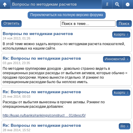
Вопросы по методикам расчетов
#
Переключиться на полную версию форума
Ответить
Вопросы по методикам расчетов
↓
kuapru
24 ноя 2013, 01:26
В этой теме можно задать вопросы по методикам расчета показателей,
используемых на нашем сайте.
Re: Вопросы по методикам расчетов
↓
Иннокентий
03 дек 2013, 23:35
По методике группировки доходов - довольно странно видеть в
операционных расходах расходы от выбытия активов, которые обычно =
продаже просрочки. Нужно вынести отдельно. И рэнкинг по
операционным расходам было бы неплохо иметь.
Re: Вопросы по методикам расчетов
↓
kuapru
25 янв 2014, 00:03
Расходы от выбытия вынесены в прочие активы. Рэнкинг по
операционным расходам добавлен:
http://kuap.ru/banks/rankings/construct ... 01/desc/0/
Re: Вопросы по методикам расчетов
↓
ilio
28 янв 2014, 15:52