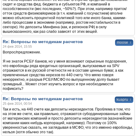
сидят и средства фед. бюджета и субъектов РФ, и компаний в
госсобственности (вес последних, ~50%?). При этом, например приток/
отток средств физиков/юриков (в т.ч. компаний с госучастием) вполне
можно объяснить процентной политикой того или иного банка, какими-
либо процессами в экономике (например, ростом нестабильности в
секторе). Но депозиты Минфина (как, и регионов РФ) в силу
вышесказанного, как раз слабо зависят от этих вещей.
Re: Вопросы по методикам расчетов
↓
moose
24 фев 2014, 15:55
Вопрос/предложение.
Я не знаток РСБУ банков, но у меня возникают серьезные подозрения,
что евробонды ряда кредитных организаций, выпускаемые на SPV
отражаются в их русской отчетности не в составе ценных бумаг, а как
привлеченные средства нерезов по 440 счету. Что мягко говоря
некорректно, и разрыв РСБУ/МСФО по выпущенному долгу бывает
громадный... Может стоит изучить вопрос и при необходимости
пофиксить?
Re: Вопросы по методикам расчетов
↓
kuapru
25 фев 2014, 00:54
Так и есть, на 440 счете как депозиты нерезидентов. Проблема в том, что
на этом же счете, как правильно, отражаются субординированные займы
от материнских компаний и просто депозиты нерезидентов (казначейские
компании каких-нибудь корпораций, например). Поэтому со 100%
уверенностью сказать, не заглядывая в МСФО, что это именно евробонды,
нельзя (хотя обычно это так).