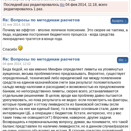
Последний раз редактировалось
ilio
04 фев 2014, 11:18, всего
редактировалось 1 раз.
Re: Вопросы по методикам расчетов
↓
kuapru
31 янв 2014, 01:09
Почему же оффтоп - вполне логичное пояснение. Это скорее не тактика, а
беда, издержки построения бюджетного процесса - когда средства
лихорадочно тратятся в конце года.
Спасибо
Re: Вопросы по методикам расчетов
↓
ilio
04 фев 2014, 12:02
Беда бедой, но как именно Минфин определяет лимиты на упомянутых
аукционах, весьма проблематично предсказывать. Вероятно, существует
определенный, технический либо юридический лаг между появлением
средств на едином казначейском счете (как результат положительного
сальдо между налогами и расходами) и возможностью их предложением
банкам, но непосредственно лимиты, скорее всего, устанавливаются
отдельными решениями. В целом, вроде как проблему давно пытаются
урегулировать, но пока результата не видно: если посмотреть на факторы,
которые приводят к оттоку ликвидности из банковской системы (если
смотреть на нее как единый банк), то в январе основным стали, даже не
интервенции ЦБ, а операции с бюджетом. Кстати, интересно, что у вас
такие темы не освещаются?:) Впрочем, наверное, другие задачи.
Возвращаясь к первоначальному вопросу, думаю, вы понимаете, что такой
баланс представлен по наличию ликвидности, но в данном случае/разрезе
не очень хорошо объясняет ее истоки. В строчке средства госкомпаний