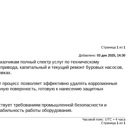
Страница
1
из
1
Добавлено:
03 дек 2025, 14:30
аказчикам полный спектр услуг по техническому
привода, капитальный и текущий ремонт буровых насосов,
овках.
от процесс позволяет эффективно удалять коррозионные
вную поверхность, готовую к нанесению защитных
тствует требованиям промышленной безопасности и
табильность работы оборудования.
Часовой пояс: UTC + 4 часа
Страница
1
из
1