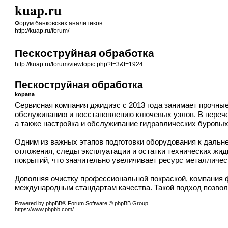
kuap.ru
Форум банковских аналитиков
http://kuap.ru/forum/
Пескоструйная обработка
http://kuap.ru/forum/viewtopic.php?f=3&t=1924
Пескоструйная обработка
kopana
Сервисная компания джидиэс с 2013 года занимает прочные
обслуживанию и восстановлению ключевых узлов. В перече
а также настройка и обслуживание гидравлических буровы
Одним из важных этапов подготовки оборудования к даль
отложения, следы эксплуатации и остатки технических жид
покрытий, что значительно увеличивает ресурс металличес
Дополняя очистку профессиональной покраской, компания 
международным стандартам качества. Такой подход позвол
Powered by phpBB® Forum Software © phpBB Group
https://www.phpbb.com/