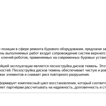
 позиции в сфере ремонта бурового оборудования, предлагая з
нь выполняемых работ входит сопровождение систем верхнего 
х ключей-роботов, применяемых на современных буровых устан
нейшей эксплуатации является
пескоструйка дисков тюмень
. Эт
костей. Пескоструйка дисков тюмень обеспечивает чистую и ро
ких элементов и снижает риск повторного разрушения.
формирует комплексный цикл восстановления, который соотве
яет партнёрам рассчитывать на надежность, долговечность и с